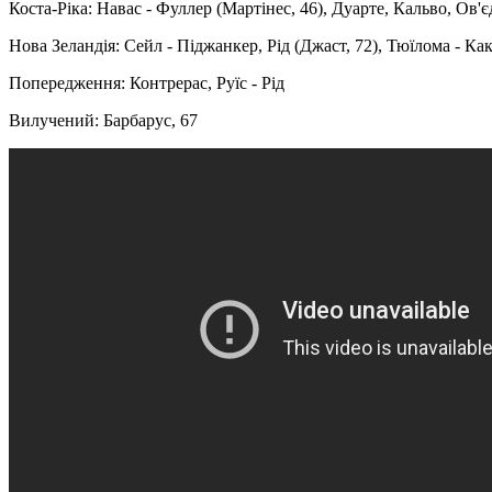
Коста-Ріка: Навас - Фуллер (Мартінес, 46), Дуарте, Кальво, Ов'єд
Нова Зеландія: Сейл - Піджанкер, Рід (Джаст, 72), Тюїлома - Как
Попередження: Контрерас, Руїс - Рід
Вилучений: Барбарус, 67