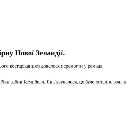
ну Нової Зеландії.
цього костаріканцям довелося перемогти у рамках
-Ріки забив Кемпбелл. Як з'ясувалося, це було останнє взяття