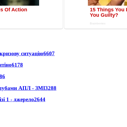
кризову ситуацію
6607
нтіно
6178
86
клубами АПЛ - ЗМІ
3288
і 1 - джерело
2644