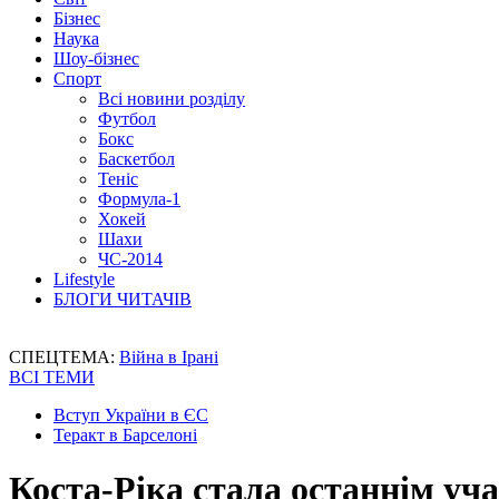
Бізнес
Наука
Шоу-бізнес
Спорт
Всі новини розділу
Футбол
Бокс
Баскетбол
Теніс
Формула-1
Хокей
Шахи
ЧС-2014
Lifestyle
БЛОГИ ЧИТАЧІВ
СПЕЦТЕМА:
Війна в Ірані
ВСІ ТЕМИ
Вступ України в ЄС
Теракт в Барселоні
Коста-Ріка стала останнім уч