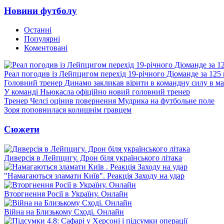
Новини футболу
Останні
Популярні
Коментовані
Реал погодив із Лейпцигом перехід 19-річного Діоманде за 125
Головний тренер Динамо закликав вірити в командну силу в ма
У команді Ньюкасла офіційно новий головний тренер
Тренер Челсі оцінив повернення Мудрика на футбольне поле
Зоря поповнилася колишнім гравцем
Сюжети
Диверсія в Лейпцигу. Дрон біля українського літака
"Намагаються зламати Київ". Реакція Заходу на удар
Вторгнення Росії в Україну. Онлайн
Війна на Близькому Сході. Онлайн