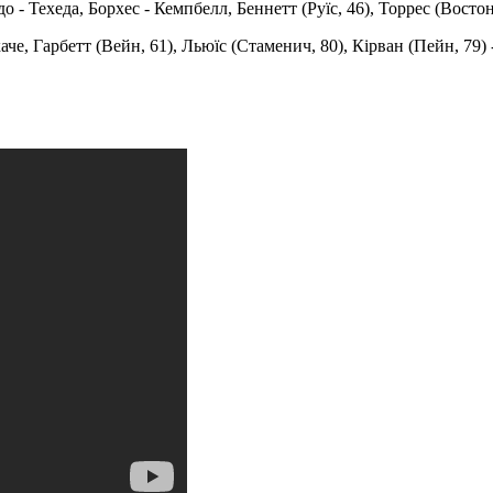
о - Техеда, Борхес - Кемпбелл, Беннетт (Руїс, 46), Торрес (Востон
аче, Гарбетт (Вейн, 61), Льюїс (Стаменич, 80), Кірван (Пейн, 79) 