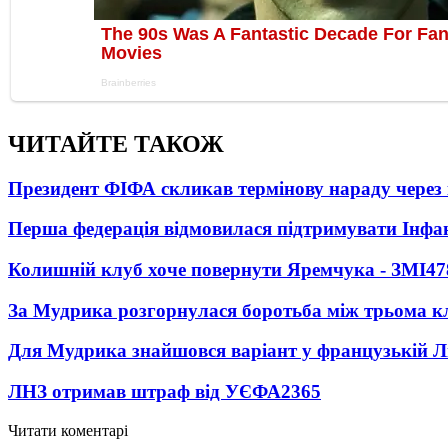
ЧИТАЙТЕ ТАКОЖ
Президент ФІФА скликав термінову нараду через 
Перша федерація відмовилася підтримувати Інфа
Колишній клуб хоче повернути Яремчука - ЗМІ
47
За Мудрика розгорнулася боротьба між трьома 
Для Мудрика знайшовся варіант у французькій Ліз
ЛНЗ отримав штраф від УЄФА
2365
Читати коментарі