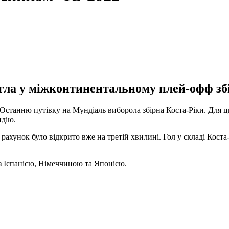
ла у міжконтинентальному плей-офф збір
. Останню путівку на Мундіаль виборола збірна Коста-Ріки. Для 
ндію.
 рахунок було відкрито вже на третій хвилині. Гол у складі Коста
 з Іспанією, Німеччиною та Японією.