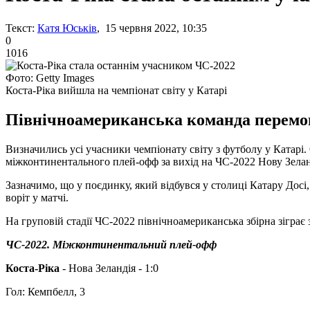
Текст:
Катя Юськів
, 15 червня 2022, 10:35
0
1016
Фото: Getty Images
Коста-Ріка вийшла на чемпіонат світу у Катарі
Північноамериканська команда перемог
Визначились усі учасники чемпіонату світу з футболу у Катарі
міжконтинентального плей-офф за вихід на ЧС-2022 Нову Зела
Зазначимо, що у поєдинку, який відбувся у столиці Катару Досі,
воріт у матчі.
На груповій стадії ЧС-2022 північноамериканська збірна зіграє
ЧС-2022. Міжконтинентальний плей-офф
Коста-Ріка
- Нова Зеландія - 1:0
Гол: Кемпбелл, 3