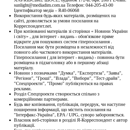
sunlight@mediadim.com.ua
Телефон: 044-205-43-00
Ідентифікатор медіа – R40-06068
Використання будь-яких матеріалів, розміщених на
сайті, дозволяється за умови посилання на
Корреспондент.net.
При копіюванні матеріалів зі сторінки « Новини України
і світу» , для інтернет - видань - обов'язкове пряме
відкрите для пошукових систем гіперпосилання .
Посилання має бути розміщена в незалежності від
повного або часткового використання матеріалів.
Гіперпосилання ( для інтернет - видань) - повинна бути
розміщена в підзаголовку або в першому абзаці
матеріалу.
Новини з позначками "Думка", "Експертиза", "Заява",
"Регіони", "Гроші", "Влада", "Вибори", "Тест-драйв",
"Спецпроекти", "Промо" публікуються на правах
реклами.
Розділ Спецпроекти створюється спільно з
комерційними партнерами.
Будь яке копіювання, публікація, передрук, чи наступне
поширення інформації, що містить посилання на
"Інтерфакс-Україна", EPA / UPG, суворо забороняється.
Власник веб-сторінки в розділі Я-Корреспондент є автор
публікації.