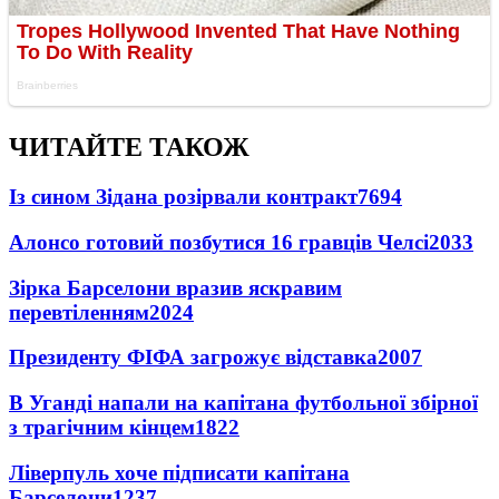
ЧИТАЙТЕ ТАКОЖ
Із сином Зідана розірвали контракт
7694
Алонсо готовий позбутися 16 гравців Челсі
2033
Зірка Барселони вразив яскравим
перевтіленням
2024
Президенту ФІФА загрожує відставка
2007
В Уганді напали на капітана футбольної збірної
з трагічним кінцем
1822
Ліверпуль хоче підписати капітана
Барселони
1237