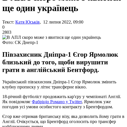
ще один українець
Текст:
Катя Юськів
, 12 липня 2022, 09:00
0
2803
Фото: СК Днепр-1
Півзахисник Дніпра-1 Єгор Ярмолюк
близький до того, щоби вирушити
грати в англійський Бентфорд.
Український півзахисник Дніпра-1 Єгор Ярмолюк змінить
клубну прописку у літнє трансферне вікно.
18-річний футболіст продовжить кар'єру у чемпіонаті Англії.
Як повідомляє
Фабріціо Романо у Twitter
, Ярмолюк уже
погодив усі умови особистого контракту з Брентфордом.
Єгор вже отримав британську візу, яка дозволить йому грати в
Англії. Очікується, що Брентфорд оголосить про трансфер
найближчими днями.