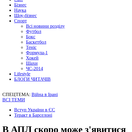
Бізнес
Наука
Шоу-бізнес
Спорт
Всі новини розділу
Футбол
Бокс
Баскетбол
Теніс
Формула-1
Хокей
Шахи
ЧС-2014
Lifestyle
БЛОГИ ЧИТАЧІВ
СПЕЦТЕМА:
Війна в Ірані
ВСІ ТЕМИ
Вступ України в ЄС
Теракт в Барселоні
В АПЛ скоро може з'явитися