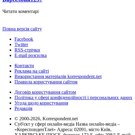
Читати коментарі
Повна версія сайту
Facebook
Twitter
RSS-стрічки
E-mail розсилка
Контакти
Реклама на сайті
Використання матеріалів korrespondent.net
Правила користування сайтом
Договір користування сайтом
Політика у сфері конфіденційності і персональних даних
Угода щодо користування
Редакція
© 2000-2026, Korrespondent.net
Суб'єкт у сфері онлайн-медіа Назва онлайн-медіа –
«КореспонденТ.net» Адреса: 02091, місто Київ,
ХАРКІВСЬКЕ ШОСЕ, будинок 172-Б, офіс 208/1 E-mail: