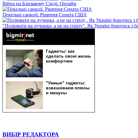
Війна на Близькому Сході. Онлайн
Пекельні санкції. Рішення Сената США
"Полювати на лучника, а не на стрілу". Як Україні боротись з 
ВИБІР РЕДАКТОРА