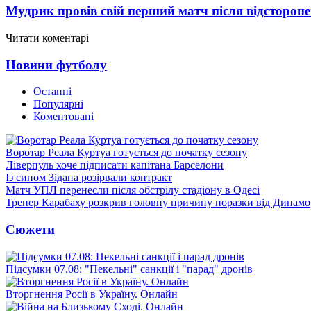
Мудрик провів свій перший матч після відсторон
Читати коментарі
Новини футболу
Останні
Популярні
Коментовані
Воротар Реала Куртуа готується до початку сезону
Ліверпуль хоче підписати капітана Барселони
Із сином Зідана розірвали контракт
Матч УПЛ перенесли після обстрілу стадіону в Одесі
Тренер Карабаху розкрив головну причину поразки від Динамо
Сюжети
Підсумки 07.08: "Пекельні" санкції і "парад" дронів
Вторгнення Росії в Україну. Онлайн