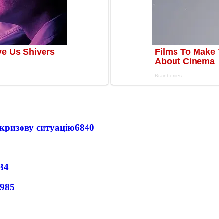
кризову ситуацію
6840
34
985