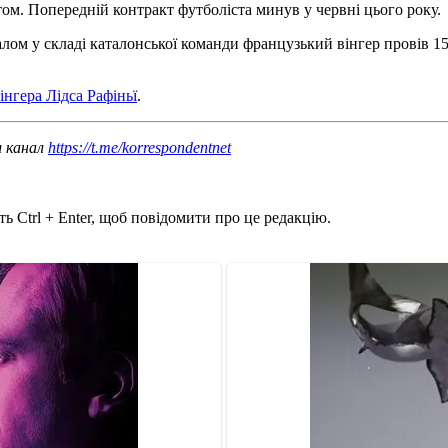
том. Попередній контракт футболіста минув у червні цього року.
алом у складі каталонської команди французький вінгер провів 15
інгера Лідса Рафіньї
.
ш канал
https://t.me/korrespondentnet
ь Ctrl + Enter, щоб повідомити про це редакцію.