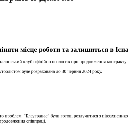
няти місце роботи та залишиться в Іспан
каталонський клуб офіційно оголосив про продовження контракту
утболістом буде розрахована до 30 червня 2024 року.
о проблем. "Блаугранас" були готові розлучитися з півзахиснико
продовження співпраці.