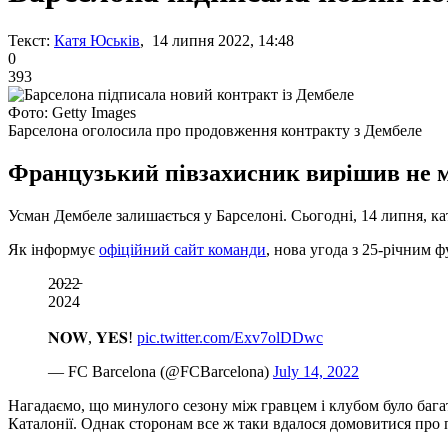
Текст:
Катя Юськів
, 14 липня 2022, 14:48
0
393
Фото: Getty Images
Барселона оголосила про продовження контракту з Дембеле
Французький півзахисник вирішив не мі
Усман Дембеле залишається у Барселоні. Сьогодні, 14 липня, 
Як інформує
офіційний сайт команди
, нова угода з 25-річним ф
2̵0̵2̵2̵
2024
𝐍𝐎𝐖, 𝐘𝐄𝐒!
pic.twitter.com/Exv7olDDwc
— FC Barcelona (@FCBarcelona)
July 14, 2022
Нагадаємо, що минулого сезону між гравцем і клубом було багат
Каталонії. Однак сторонам все ж таки вдалося домовитися про 