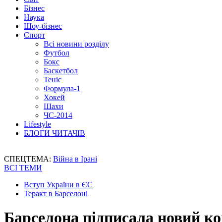
Бізнес
Наука
Шоу-бізнес
Спорт
Всі новини розділу
Футбол
Бокс
Баскетбол
Теніс
Формула-1
Хокей
Шахи
ЧС-2014
Lifestyle
БЛОГИ ЧИТАЧІВ
СПЕЦТЕМА:
Війна в Ірані
ВСІ ТЕМИ
Вступ України в ЄС
Теракт в Барселоні
Барселона підписала новий ко