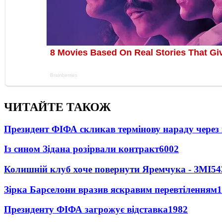
ЧИТАЙТЕ ТАКОЖ
Президент ФІФА скликав термінову нараду через 
Із сином Зідана розірвали контракт
6002
Колишній клуб хоче повернути Яремчука - ЗМІ
54
Зірка Барселони вразив яскравим перевтіленням
1
Президенту ФІФА загрожує відставка
1982