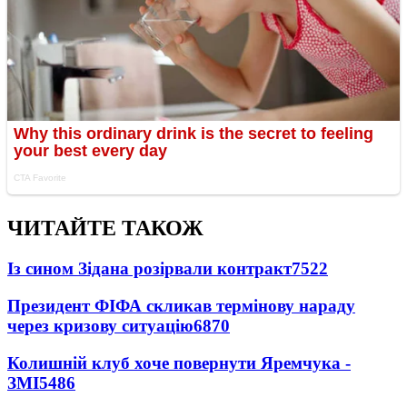
ЧИТАЙТЕ ТАКОЖ
Із сином Зідана розірвали контракт
7522
Президент ФІФА скликав термінову нараду
через кризову ситуацію
6870
Колишній клуб хоче повернути Яремчука -
ЗМІ
5486