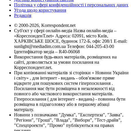
Політика у сфері конфіденційності і персональних даних
Угода щодо користування
Редакція
© 2000-2026, Korrespondent.net
Суб'єкт у сфері онлайн-медіа Назва онлайн-медіа –
«КореспонденТ.net» Адреса: 02091, місто Київ,
ХАРКІВСЬКЕ ШОСЕ, будинок 172-Б, офіс 208/1 E-mail:
sunlight@mediadim.com.ua
Телефон: 044-205-43-00
Ідентифікатор медіа – R40-06068
Використання будь-яких матеріалів, розміщених на
сайті, дозволяється за умови посилання на
Корреспондент.net.
При копіюванні матеріалів зі сторінки « Новини України
і світу» , для інтернет - видань - обов'язкове пряме
відкрите для пошукових систем гіперпосилання .
Посилання має бути розміщена в незалежності від
повного або часткового використання матеріалів.
Гіперпосилання ( для інтернет - видань) - повинна бути
розміщена в підзаголовку або в першому абзаці
матеріалу.
Новини з позначками "Думка", "Експертиза", "Заява",
"Регіони", "Гроші", "Влада", "Вибори", "Тест-драйв",
"Спецпроекти", "Промо" публікуються на правах
реклами.