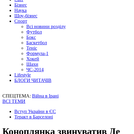
Бізнес
Наука
Шоу-бізнес
Спорт
Всі новини розділу
Футбол
Бокс
Баскетбол
Теніс
Формула-1
Хокей
Шахи
ЧС-2014
Lifestyle
БЛОГИ ЧИТАЧІВ
СПЕЦТЕМА:
Війна в Ірані
ВСІ ТЕМИ
Вступ України в ЄС
Теракт в Барселоні
Коноплянка звинуватив Де