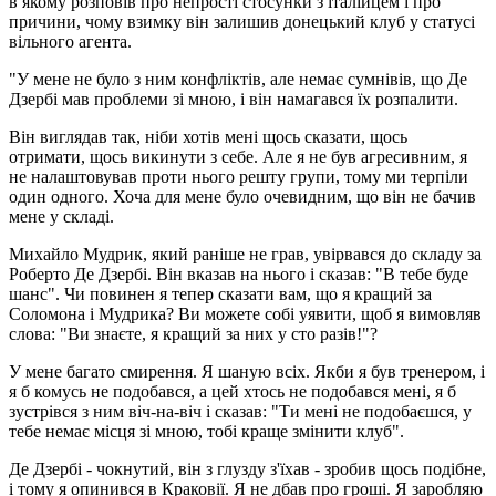
в якому розповів про непрості стосунки з італійцем і про
причини, чому взимку він залишив донецький клуб у статусі
вільного агента.
"У мене не було з ним конфліктів, але немає сумнівів, що Де
Дзербі мав проблеми зі мною, і він намагався їх розпалити.
Він виглядав так, ніби хотів мені щось сказати, щось
отримати, щось викинути з себе. Але я не був агресивним, я
не налаштовував проти нього решту групи, тому ми терпіли
один одного. Хоча для мене було очевидним, що він не бачив
мене у складі.
Михайло Мудрик, який раніше не грав, увірвався до складу за
Роберто Де Дзербі. Він вказав на нього і сказав: "В тебе буде
шанс". Чи повинен я тепер сказати вам, що я кращий за
Соломона і Мудрика? Ви можете собі уявити, щоб я вимовляв
слова: "Ви знаєте, я кращий за них у сто разів!"?
У мене багато смирення. Я шаную всіх. Якби я був тренером, і
я б комусь не подобався, а цей хтось не подобався мені, я б
зустрівся з ним віч-на-віч і сказав: "Ти мені не подобаєшся, у
тебе немає місця зі мною, тобі краще змінити клуб".
Де Дзербі - чокнутий, він з глузду з'їхав - зробив щось подібне,
і тому я опинився в Краковії. Я не дбав про гроші. Я заробляю