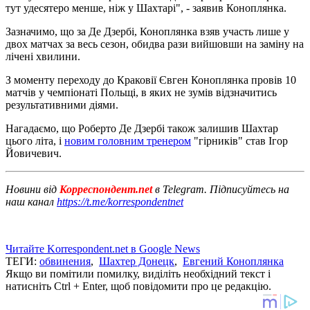
тут удесятеро менше, ніж у Шахтарі", - заявив Коноплянка.
Зазначимо, що за Де Дзербі, Коноплянка взяв участь лише у
двох матчах за весь сезон, обидва рази вийшовши на заміну на
лічені хвилини.
З моменту переходу до Краковії Євген Коноплянка провів 10
матчів у чемпіонаті Польщі, в яких не зумів відзначитись
результативними діями.
Нагадаємо, що Роберто Де Дзербі також залишив Шахтар
цього літа, і
новим головним тренером
"гірників" став Ігор
Йовичевич.
Новини від
Корреспондент.net
в Telegram. Підписуйтесь на
наш канал
https://t.me/korrespondentnet
Читайте Korrespondent.net в Google News
ТЕГИ:
обвинения
,
Шахтер Донецк
,
Евгений Коноплянка
Якщо ви помітили помилку, виділіть необхідний текст і
натисніть Ctrl + Enter, щоб повідомити про це редакцію.