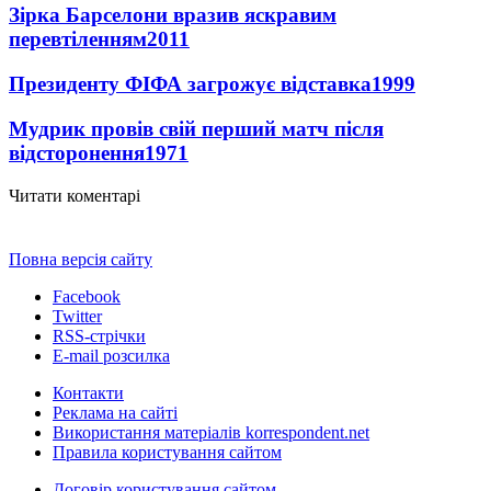
Зірка Барселони вразив яскравим
перевтіленням
2011
Президенту ФІФА загрожує відставка
1999
Мудрик провів свій перший матч після
відсторонення
1971
Читати коментарі
Повна версія сайту
Facebook
Twitter
RSS-стрічки
E-mail розсилка
Контакти
Реклама на сайті
Використання матеріалів korrespondent.net
Правила користування сайтом
Договір користування сайтом