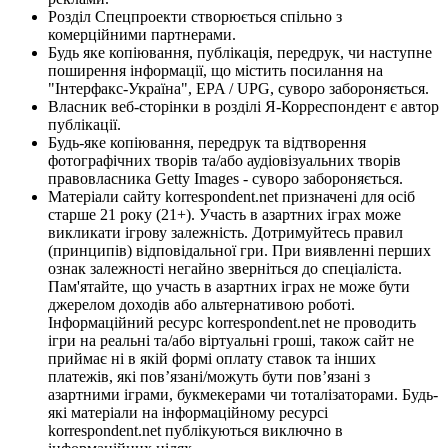
Розділ Спецпроекти створюється спільно з
комерційними партнерами.
Будь яке копіювання, публікація, передрук, чи наступне
поширення інформації, що містить посилання на
"Інтерфакс-Україна", EPA / UPG, суворо забороняється.
Власник веб-сторінки в розділі Я-Корреспондент є автор
публікації.
Будь-яке копіювання, передрук та відтворення
фотографічних творів та/або аудіовізуальних творів
правовласника Getty Images - суворо забороняється.
Матеріали сайту korrespondent.net призначені для осіб
старше 21 року (21+). Участь в азартних іграх може
викликати ігрову залежність. Дотримуйтесь правил
(принципів) відповідальної гри. При виявленні перших
ознак залежності негайно зверніться до спеціаліста.
Пам'ятайте, що участь в азартних іграх не може бути
джерелом доходів або альтернативою роботі.
Інформаційний ресурс korrespondent.net не проводить
ігри на реальні та/або віртуальні гроші, також сайт не
приймає ні в якій формі оплату ставок та інших
платежів, які пов’язані/можуть бути пов’язані з
азартними іграми, букмекерами чи тоталізаторами. Будь-
які матеріали на інформаційному ресурсі
korrespondent.net публікуються виключно в