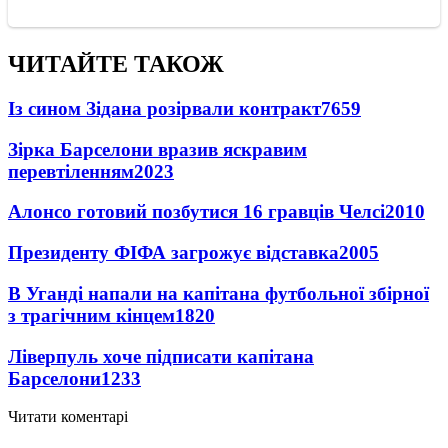
ЧИТАЙТЕ ТАКОЖ
Із сином Зідана розірвали контракт
7659
Зірка Барселони вразив яскравим
перевтіленням
2023
Алонсо готовий позбутися 16 гравців Челсі
2010
Президенту ФІФА загрожує відставка
2005
В Уганді напали на капітана футбольної збірної
з трагічним кінцем
1820
Ліверпуль хоче підписати капітана
Барселони
1233
Читати коментарі