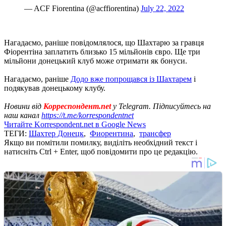
— ACF Fiorentina (@acffiorentina)
July 22, 2022
Нагадаємо, раніше повідомлялося, що Шахтарю за гравця
Фіорентіна заплатить близько 15 мільйонів євро. Ще три
мільйони донецький клуб може отримати як бонуси.
Нагадаємо, раніше
Додо вже попрощався із Шахтарем
і
подякував донецькому клубу.
Новини від
Корреспондент.net
у Telegram. Підписуйтесь на
наш канал
https://t.me/korrespondentnet
Читайте Korrespondent.net в Google News
ТЕГИ:
Шахтер Донецк
,
Фиорентина
,
трансфер
Якщо ви помітили помилку, виділіть необхідний текст і
натисніть Ctrl + Enter, щоб повідомити про це редакцію.