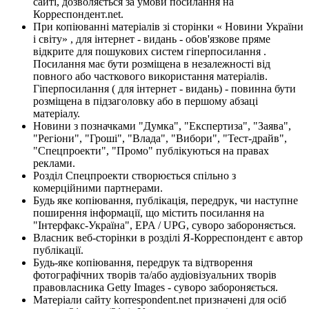
сайті, дозволяється за умови посилання на
Корреспондент.net.
При копіюванні матеріалів зі сторінки « Новини України
і світу» , для інтернет - видань - обов'язкове пряме
відкрите для пошукових систем гіперпосилання .
Посилання має бути розміщена в незалежності від
повного або часткового використання матеріалів.
Гіперпосилання ( для інтернет - видань) - повинна бути
розміщена в підзаголовку або в першому абзаці
матеріалу.
Новини з позначками "Думка", "Експертиза", "Заява",
"Регіони", "Гроші", "Влада", "Вибори", "Тест-драйв",
"Спецпроекти", "Промо" публікуються на правах
реклами.
Розділ Спецпроекти створюється спільно з
комерційними партнерами.
Будь яке копіювання, публікація, передрук, чи наступне
поширення інформації, що містить посилання на
"Інтерфакс-Україна", EPA / UPG, суворо забороняється.
Власник веб-сторінки в розділі Я-Корреспондент є автор
публікації.
Будь-яке копіювання, передрук та відтворення
фотографічних творів та/або аудіовізуальних творів
правовласника Getty Images - суворо забороняється.
Матеріали сайту korrespondent.net призначені для осіб