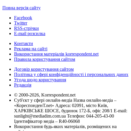
Повна версія сайту
Facebook
Twitter
RSS-стрічки
E-mail розсилка
Контакти
Реклама на сайті
Використання матеріалів korrespondent.net
Правила користування сайтом
Договір користування сайтом
Політика у сфері конфіденційності і персональних даних
Угода щодо користування
Редакція
© 2000-2026, Korrespondent.net
Суб'єкт у сфері онлайн-медіа Назва онлайн-медіа –
«КореспонденТ.net» Адреса: 02091, місто Київ,
ХАРКІВСЬКЕ ШОСЕ, будинок 172-Б, офіс 208/1 E-mail:
sunlight@mediadim.com.ua
Телефон: 044-205-43-00
Ідентифікатор медіа – R40-06068
Використання будь-яких матеріалів, розміщених на