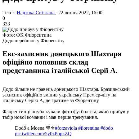
Текст:
Надтока Світлана
, 22 липня 2022, 16:00
0
333
Фото: ФК Фиорентина
Додо перейшов у Фіорентіну
Екс-захисник донецького Шахтаря
офіційно поповнив склад
представника італійської Серії А.
Додо більше не гравець донецького Шахтаря. Бразильський
захисник офіційно змінив українську Прем'єр-лігу на
італійську Серію А, де гратиме за Фіорентіну.
Флорентинці опублікували фото футболіста, який прибув у
табір нової команди і мав перше тренування.
Dodô a Moena 💜⚜️
#forzaviola
#fiorentina
#dodo
pic.twitter.com/5y0zPopkZQ