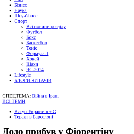
Бізнес
Наука
Шоу-бізнес
Спорт
Всі новини розділу
Футбол
Бокс
Баскетбол
Теніс
Формула-1
Хокей
Шахи
ЧС-2014
Lifestyle
БЛОГИ ЧИТАЧІВ
СПЕЦТЕМА:
Війна в Ірані
ВСІ ТЕМИ
Вступ України в ЄС
Теракт в Барселоні
Додо прибув у Фіорентіну