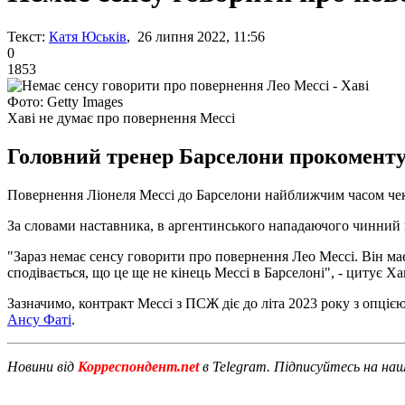
Текст:
Катя Юськів
, 26 липня 2022, 11:56
0
1853
Фото: Getty Images
Хаві не думає про повернення Мессі
Головний тренер Барселони прокоментув
Повернення Ліонеля Мессі до Барселони найближчим часом чека
За словами наставника, в аргентинського нападаючого чинний к
"Зараз немає сенсу говорити про повернення Лео Мессі. Він м
сподівається, що це ще не кінець Мессі в Барселоні", - цитує Х
Зазначимо, контракт Мессі з ПСЖ діє до літа 2023 року з опц
Ансу Фаті
.
Новини від
Корреспондент.net
в Telegram. Підписуйтесь на на