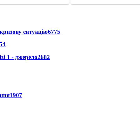
кризову ситуацію
6775
54
і 1 - джерело
2682
ення
1907