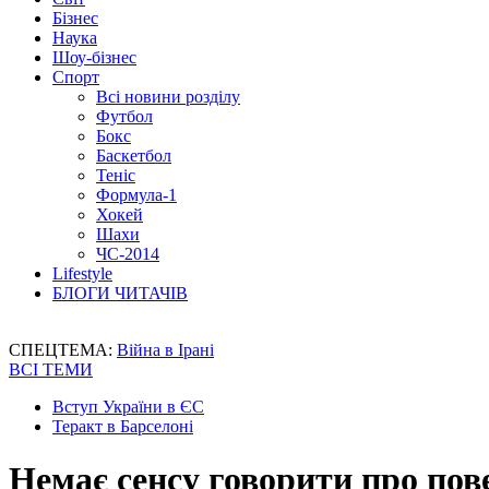
Бізнес
Наука
Шоу-бізнес
Спорт
Всі новини розділу
Футбол
Бокс
Баскетбол
Теніс
Формула-1
Хокей
Шахи
ЧС-2014
Lifestyle
БЛОГИ ЧИТАЧІВ
СПЕЦТЕМА:
Війна в Ірані
ВСІ ТЕМИ
Вступ України в ЄС
Теракт в Барселоні
Немає сенсу говорити про пов