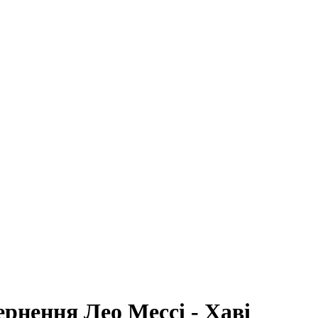
ернення Лео Мессі - Хаві