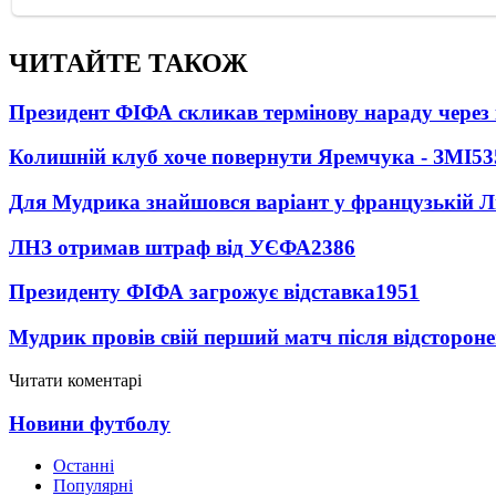
ЧИТАЙТЕ ТАКОЖ
Президент ФІФА скликав термінову нараду через 
Колишній клуб хоче повернути Яремчука - ЗМІ
53
Для Мудрика знайшовся варіант у французькій Ліз
ЛНЗ отримав штраф від УЄФА
2386
Президенту ФІФА загрожує відставка
1951
Мудрик провів свій перший матч після відсторон
Читати коментарі
Новини футболу
Останні
Популярні