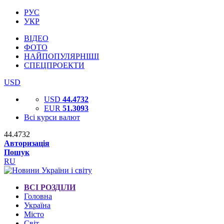
РУС
УКР
ВІДЕО
ФОТО
НАЙПОПУЛЯРНІШІ
СПЕЦПРОЕКТИ
USD
USD
44.4732
EUR
51.3093
Всі курси валют
44.4732
Авторизація
Пошук
RU
ВСІ РОЗДІЛИ
Головна
Україна
Місто
Світ