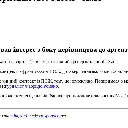
ав інтерес з боку керівництва до арген
ти не варто. Так вважає головний тренер каталонців Хаві.
онтракт із французьким ПСЖ, до завершення якого він точно не п
ає чинний контракт із ПСЖ, тому це неможливо. Подивимося в м
аві
журналіст Фабріціо Романо
.
ією продовження ще на рік. Раніше про можливе повернення Месі
ш канал
https://t.me/korrespondentnet