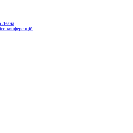
а Леана
іги конференцій