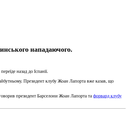
тинського нападаючого.
ереїде назад до Іспанії.
айбутньому. Президент клубу Жоан Лапорта вже казав, що
ї говорив президент Барселони Жоан Лапорта та
форвард клубу