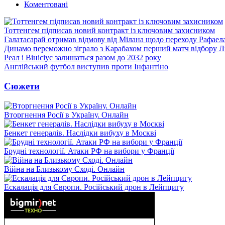
Коментовані
Тоттенгем підписав новий контракт із ключовим захисником
Галатасарай отримав відмову від Мілана щодо переходу Рафаел
Динамо переможно зіграло з Карабахом перший матч відбору Л
Реал і Вінісіус залишаться разом до 2032 року
Англійський футбол виступив проти Інфантіно
Сюжети
Вторгнення Росії в Україну. Онлайн
Бенкет генералів. Наслідки вибуху в Москві
Брудні технології. Атаки РФ на вибори у Франції
Війна на Близькому Сході. Онлайн
Ескалація для Європи. Російський дрон в Лейпцигу