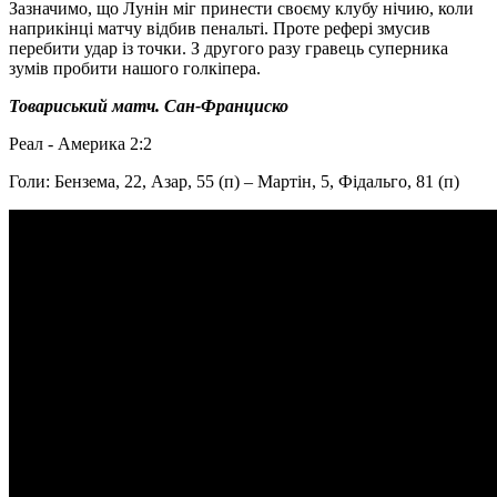
Зазначимо, що Лунін міг принести своєму клубу нічию, коли
наприкінці матчу відбив пенальті. Проте рефері змусив
перебити удар із точки. З другого разу гравець суперника
зумів пробити нашого голкіпера.
Товариський матч. Сан-Франциско
Реал - Америка 2:2
Голи: Бензема, 22, Азар, 55 (п) – Мартін, 5, Фідальго, 81 (п)