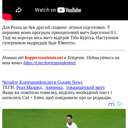
Для Реала це був другий спаринг літньої підготовки. У
першому вони програли принциповий матч Барселоні 0:1.
Тоді на воротах весь матч відіграв Тібо Куртуа. Наступним
суперником мадридців буде Ювентус.
Новини від
Корреспондент.net
в Telegram. Підписуйтесь на
наш канал
https://t.me/korrespondentnet
Читайте Korrespondent.net в Google News
ТЕГИ:
Реал Мадрид
,
Америка
,
товарищеский матч
Якщо ви помітили помилку, виділіть необхідний текст і
натисніть Ctrl + Enter, щоб повідомити про це редакцію.