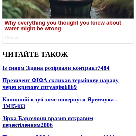
ЧИТАЙТЕ ТАКОЖ
Із сином Зідана розірвали контракт
7484
Президент ФІФА скликав термінову нараду
через кризову ситуацію
6869
Колишній клуб хоче повернути Яремчука -
ЗМІ
5483
Зірка Барселони вразив яскравим
перевтіленням
2006