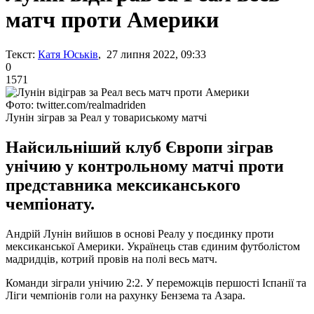
матч проти Америки
Текст:
Катя Юськів
, 27 липня 2022, 09:33
0
1571
Фото: twitter.com/realmadriden
Лунін зіграв за Реал у товариському матчі
Найсильніший клуб Європи зіграв
унічию у контрольному матчі проти
представника мексиканського
чемпіонату.
Андрій Лунін вийшов в основі Реалу у поєдинку проти
мексиканської Америки. Українець став єдиним футболістом
мадридців, котрий провів на полі весь матч.
Команди зіграли унічию 2:2. У переможців першості Іспанії та
Ліги чемпіонів голи на рахунку Бензема та Азара.