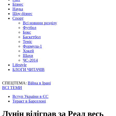
Бізнес
Наука
Шоу-бізнес
Спорт
Всі новини розділу
Футбол
Бокс
Баскетбол
Теніс
Формула-1
Хокей
Шахи
ЧС-2014
Lifestyle
БЛОГИ ЧИТАЧІВ
СПЕЦТЕМА:
Війна в Ірані
ВСІ ТЕМИ
Вступ України в ЄС
Теракт в Барселоні
Лунін відіграв за Реал весь