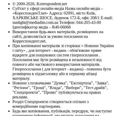
© 2000-2026, Korrespondent.net
Суб'єкт у сфері онлайн-медіа Назва онлайн-медіа –
«КореспонденТ.net» Адреса: 02091, місто Київ,
ХАРКІВСЬКЕ ШОСЕ, будинок 172-Б, офіс 208/1 E-mail:
sunlight@mediadim.com.ua
Телефон: 044-205-43-00
Ідентифікатор медіа – R40-06068
Використання будь-яких матеріалів, розміщених на
сайті, дозволяється за умови посилання на
Корреспондент.net.
При копіюванні матеріалів зі сторінки « Новини України
і світу» , для інтернет - видань - обов'язкове пряме
відкрите для пошукових систем гіперпосилання .
Посилання має бути розміщена в незалежності від
повного або часткового використання матеріалів.
Гіперпосилання ( для інтернет - видань) - повинна бути
розміщена в підзаголовку або в першому абзаці
матеріалу.
Новини з позначками "Думка", "Експертиза", "Заява",
"Регіони", "Гроші", "Влада", "Вибори", "Тест-драйв",
"Спецпроекти", "Промо" публікуються на правах
реклами.
Розділ Спецпроекти створюється спільно з
комерційними партнерами.
Будь яке копіювання, публікація, передрук, чи наступне
поширення інформації, що містить посилання на