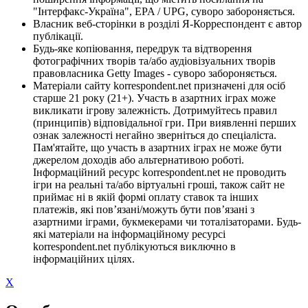
"Інтерфакс-Україна", EPA / UPG, суворо забороняється.
Власник веб-сторінки в розділі Я-Корреспондент є автор
публікації.
Будь-яке копіювання, передрук та відтворення
фотографічних творів та/або аудіовізуальних творів
правовласника Getty Images - суворо забороняється.
Матеріали сайту korrespondent.net призначені для осіб
старше 21 року (21+). Участь в азартних іграх може
викликати ігрову залежність. Дотримуйтесь правил
(принципів) відповідальної гри. При виявленні перших
ознак залежності негайно зверніться до спеціаліста.
Пам'ятайте, що участь в азартних іграх не може бути
джерелом доходів або альтернативою роботі.
Інформаційний ресурс korrespondent.net не проводить
ігри на реальні та/або віртуальні гроші, також сайт не
приймає ні в якій формі оплату ставок та інших
платежів, які пов’язані/можуть бути пов’язані з
азартними іграми, букмекерами чи тоталізаторами. Будь-
які матеріали на інформаційному ресурсі
korrespondent.net публікуються виключно в
інформаційних цілях.
X