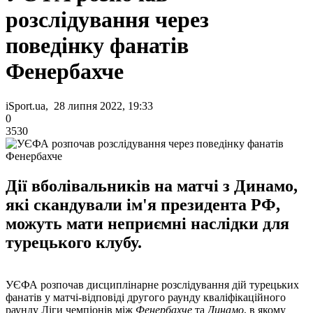
розслідування через
поведінку фанатів
Фенербахче
iSport.ua, 28 липня 2022, 19:33
0
3530
Дії вболівальників на матчі з Динамо,
які скандували ім'я президента РФ,
можуть мати неприємні наслідки для
турецького клубу.
УЄФА розпочав дисциплінарне розслідування дій турецьких
фанатів у матчі-відповіді другого раунду кваліфікаційного
раунду Ліги чемпіонів між
Фенербахче
та
Динамо
, в якому