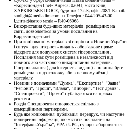
Суб'єкт у сфері онлайн-медіа Назва онлайн-медіа –
«КореспонденТ.net» Адреса: 02091, місто Київ,
ХАРКІВСЬКЕ ШОСЕ, будинок 172-Б, офіс 208/1 E-mail:
sunlight@mediadim.com.ua
Телефон: 044-205-43-00
Ідентифікатор медіа – R40-06068
Використання будь-яких матеріалів, розміщених на
сайті, дозволяється за умови посилання на
Корреспондент.net.
При копіюванні матеріалів зі сторінки « Новини України
і світу» , для інтернет - видань - обов'язкове пряме
відкрите для пошукових систем гіперпосилання .
Посилання має бути розміщена в незалежності від
повного або часткового використання матеріалів.
Гіперпосилання ( для інтернет - видань) - повинна бути
розміщена в підзаголовку або в першому абзаці
матеріалу.
Новини з позначками "Думка", "Експертиза", "Заява",
"Регіони", "Гроші", "Влада", "Вибори", "Тест-драйв",
"Спецпроекти", "Промо" публікуються на правах
реклами.
Розділ Спецпроекти створюється спільно з
комерційними партнерами.
Будь яке копіювання, публікація, передрук, чи наступне
поширення інформації, що містить посилання на
"Інтерфакс-Україна", EPA / UPG, суворо забороняється.