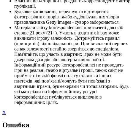
Власник веб-сторінки в розділі Я-Корреспондент є автор
публікації.
Будь-яке копіювання, передрук та відтворення
фотографічних творів та/або аудіовізуальних творів
правовласника Getty Images - суворо забороняється.
Матеріали сайту korrespondent.net призначені для осіб
старше 21 року (21+). Участь в азартних іграх може
викликати ігрову залежність. Дотримуйтесь правил
(принципів) відповідальної гри. При виявленні перших
ознак залежності негайно зверніться до спеціаліста.
Пам'ятайте, що участь в азартних іграх не може бути
джерелом доходів або альтернативою роботі.
Інформаційний ресурс korrespondent.net не проводить
ігри на реальні та/або віртуальні гроші, також сайт не
приймає ні в якій формі оплату ставок та інших
платежів, які пов’язані/можуть бути пов’язані з
азартними іграми, букмекерами чи тоталізаторами. Будь-
які матеріали на інформаційному ресурсі
korrespondent.net публікуються виключно в
інформаційних цілях.
X
Ошибка