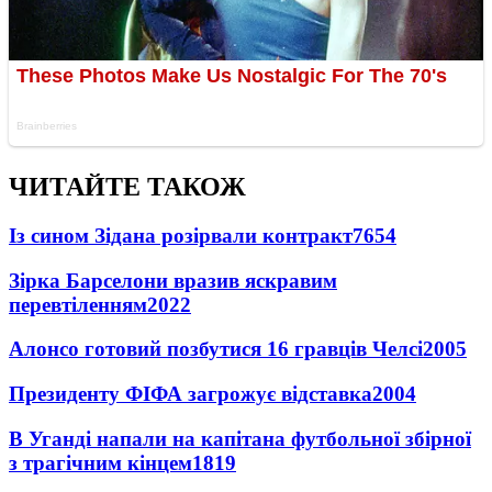
ЧИТАЙТЕ ТАКОЖ
Із сином Зідана розірвали контракт
7654
Зірка Барселони вразив яскравим
перевтіленням
2022
Алонсо готовий позбутися 16 гравців Челсі
2005
Президенту ФІФА загрожує відставка
2004
В Уганді напали на капітана футбольної збірної
з трагічним кінцем
1819