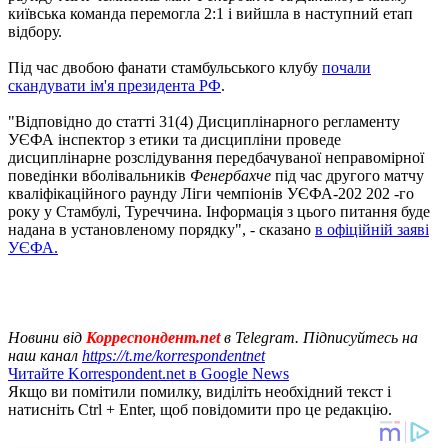
київська команда перемогла 2:1 і вийшла в наступний етап
відбору.
Під час двобою фанати стамбульського клубу
почали
скандувати ім'я президента РФ
.
"Відповідно до статті 31(4) Дисциплінарного регламенту
УЄФА інспектор з етики та дисципліни проведе
дисциплінарне розслідування передбачуваної неправомірної
поведінки вболівальників
Фенербахче
під час другого матчу
кваліфікаційного раунду Ліги чемпіонів УЄФА-202 202 -го
року у Стамбулі, Туреччина. Інформація з цього питання буде
надана в установленому порядку", - сказано
в офіційній заяві
УЄФА.
Новини від
Корреспондент.net
в Telegram. Підписуйтесь на
наш канал
https://t.me/korrespondentnet
Читайте Korrespondent.net в Google News
Якщо ви помітили помилку, виділіть необхідний текст і
натисніть Ctrl + Enter, щоб повідомити про це редакцію.