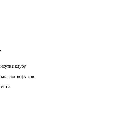
.
йбутнє клубу.
 мільйонів фунтів.
систи.