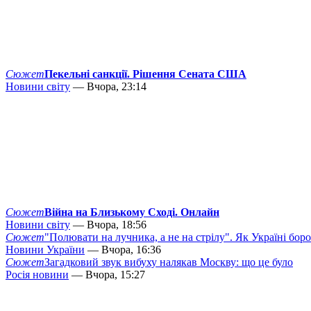
Сюжет
Пекельні санкції. Рішення Сената США
Новини світу
— Вчора, 23:14
Сюжет
Війна на Близькому Сході. Онлайн
Новини світу
— Вчора, 18:56
Сюжет
"Полювати на лучника, а не на стрілу". Як Україні бор
Новини України
— Вчора, 16:36
Сюжет
Загадковий звук вибуху налякав Москву: що це було
Росія новини
— Вчора, 15:27