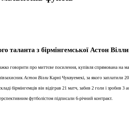
го таланта з бірмінгемської Астон Вілли
ажко говорити про миттєве посилення, купівля спрямована на ма
півзахисник
Астон Вілли
Карні Чуквуемекі, за якого заплатили 20
ладі бірмінгемців він відіграв 21 матч, забив 2 голи і зробив 3 а
 перспективним футболістом підписали 6-річний контракт.