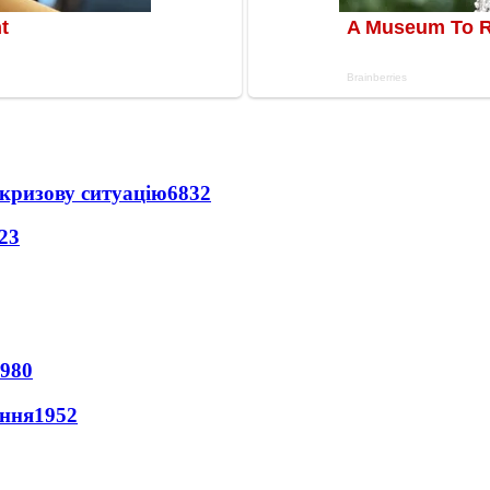
кризову ситуацію
6832
23
980
ення
1952