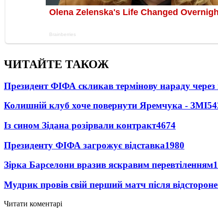
ЧИТАЙТЕ ТАКОЖ
Президент ФІФА скликав термінову нараду через 
Колишній клуб хоче повернути Яремчука - ЗМІ
54
Із сином Зідана розірвали контракт
4674
Президенту ФІФА загрожує відставка
1980
Зірка Барселони вразив яскравим перевтіленням
1
Мудрик провів свій перший матч після відсторон
Читати коментарі