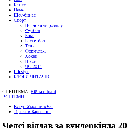
Бізнес
Наука
Шоу-бізнес
Спорт
Всі новини розділу
Футбол
Бокс
Баскетбол
Теніс
Формула-1
Хокей
Шахи
ЧС-2014
Lifestyle
БЛОГИ ЧИТАЧІВ
СПЕЦТЕМА:
Війна в Ірані
ВСІ ТЕМИ
Вступ України в ЄС
Теракт в Барселоні
Челсі віддав за вундеркінда 2