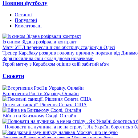
Новини футболу
Останні
Популярні
Коментовані
Із сином Зідана розірвали контракт
Матч УПЛ перенесли після обстрілу стадіону в Одесі
Тренер Карабаху розкрив головну причину поразки від Динамо
Зоря посилила свій склад двома новачками
Герой матчу з Карабахом оцінив свій забитий м'яч
Сюжети
Вторгнення Росії в Україну. Онлайн
Пекельні санкції. Рішення Сената США
Війна на Близькому Сході. Онлайн
"Полювати на лучника, а не на стрілу". Як Україні боротись з 
Загадковий звук вибуху налякав Москву: що це було