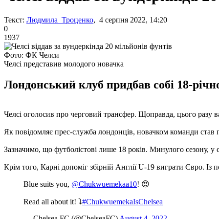
Текст:
Людмила Троценко
, 4 серпня 2022, 14:20
0
1937
Фото: ФК Челси
Челсі представив молодого новачка
Лондонський клуб придбав собі 18-річно
Челсі оголосив про черговий трансфер. Щоправда, цього разу в
Як повідомляє прес-служба лондонців, новачком команди став 
Зазначимо, що футболістові лише 18 років. Минулого сезону, у ск
Крім того, Карні допоміг збірній Англії U-19 виграти Євро. Із
Blue suits you,
@Chukwuemekaa10
! 😍
Read all about it! ⤵️
#ChukwuemekaIsChelsea
— Chelsea FC (@ChelseaFC)
August 4, 2022