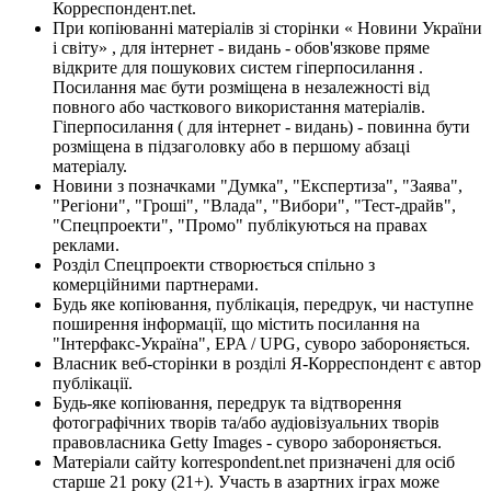
Корреспондент.net.
При копіюванні матеріалів зі сторінки « Новини України
і світу» , для інтернет - видань - обов'язкове пряме
відкрите для пошукових систем гіперпосилання .
Посилання має бути розміщена в незалежності від
повного або часткового використання матеріалів.
Гіперпосилання ( для інтернет - видань) - повинна бути
розміщена в підзаголовку або в першому абзаці
матеріалу.
Новини з позначками "Думка", "Експертиза", "Заява",
"Регіони", "Гроші", "Влада", "Вибори", "Тест-драйв",
"Спецпроекти", "Промо" публікуються на правах
реклами.
Розділ Спецпроекти створюється спільно з
комерційними партнерами.
Будь яке копіювання, публікація, передрук, чи наступне
поширення інформації, що містить посилання на
"Інтерфакс-Україна", EPA / UPG, суворо забороняється.
Власник веб-сторінки в розділі Я-Корреспондент є автор
публікації.
Будь-яке копіювання, передрук та відтворення
фотографічних творів та/або аудіовізуальних творів
правовласника Getty Images - суворо забороняється.
Матеріали сайту korrespondent.net призначені для осіб
старше 21 року (21+). Участь в азартних іграх може