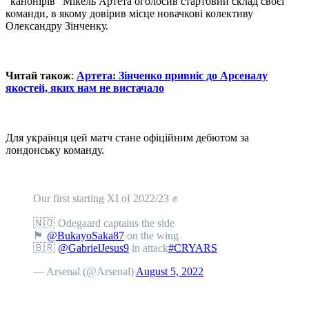
"канонірів" Мікель Артета оголосив стартовий склад своєї
команди, в якому довірив місце новачкові колективу
Олександру Зінченку.
Читай також
:
Артета: Зінченко привніс до Арсеналу
якостей, яких нам не вистачало
Для українця цей матч стане офіційним дебютом за
лондонську команду.
Our first starting XI of 2022/23 ✊
🇳🇴 Odegaard captains the side
🏴󠁧󠁢󠁥󠁮󠁧󠁿
@BukayoSaka87
on the wing
🇧🇷
@GabrielJesus9
in attack
#CRYARS
— Arsenal (@Arsenal)
August 5, 2022