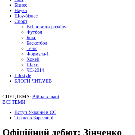
Бізнес
Наука
Шоу-бізнес
Спорт
Всі новини розділу
Футбол
Бокс
Баскетбол
Теніс
Формула-1
Хокей
Шахи
ЧС-2014
Lifestyle
БЛОГИ ЧИТАЧІВ
СПЕЦТЕМА:
Війна в Ірані
ВСІ ТЕМИ
Вступ України в ЄС
Теракт в Барселоні
Офіційний дебют: Зінченко