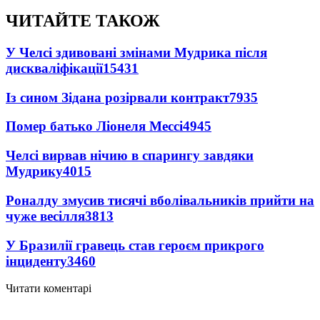
ЧИТАЙТЕ ТАКОЖ
У Челсі здивовані змінами Мудрика після
дискваліфікації
15431
Із сином Зідана розірвали контракт
7935
Помер батько Ліонеля Мессі
4945
Челсі вирвав нічию в спарингу завдяки
Мудрику
4015
Роналду змусив тисячі вболівальників прийти на
чуже весілля
3813
У Бразилії гравець став героєм прикрого
інциденту
3460
Читати коментарі