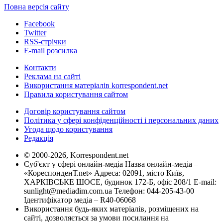
Повна версія сайту
Facebook
Twitter
RSS-стрічки
E-mail розсилка
Контакти
Реклама на сайті
Використання матеріалів korrespondent.net
Правила користування сайтом
Договір користування сайтом
Політика у сфері конфіденційності і персональних даних
Угода щодо користування
Редакція
© 2000-2026, Korrespondent.net
Суб'єкт у сфері онлайн-медіа Назва онлайн-медіа –
«КореспонденТ.net» Адреса: 02091, місто Київ,
ХАРКІВСЬКЕ ШОСЕ, будинок 172-Б, офіс 208/1 E-mail:
sunlight@mediadim.com.ua
Телефон: 044-205-43-00
Ідентифікатор медіа – R40-06068
Використання будь-яких матеріалів, розміщених на
сайті, дозволяється за умови посилання на