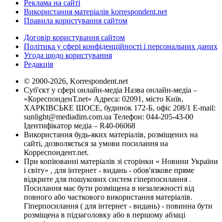
Реклама на сайті
Використання матеріалів korrespondent.net
Правила користування сайтом
Договір користування сайтом
Політика у сфері конфіденційності і персональних даних
Угода щодо користування
Редакція
© 2000-2026, Korrespondent.net
Суб'єкт у сфері онлайн-медіа Назва онлайн-медіа –
«КореспонденТ.net» Адреса: 02091, місто Київ,
ХАРКІВСЬКЕ ШОСЕ, будинок 172-Б, офіс 208/1 E-mail:
sunlight@mediadim.com.ua
Телефон: 044-205-43-00
Ідентифікатор медіа – R40-06068
Використання будь-яких матеріалів, розміщених на
сайті, дозволяється за умови посилання на
Корреспондент.net.
При копіюванні матеріалів зі сторінки « Новини України
і світу» , для інтернет - видань - обов'язкове пряме
відкрите для пошукових систем гіперпосилання .
Посилання має бути розміщена в незалежності від
повного або часткового використання матеріалів.
Гіперпосилання ( для інтернет - видань) - повинна бути
розміщена в підзаголовку або в першому абзаці