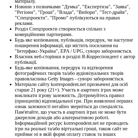
матеріалу.
Новини з позначками "Думка", "Експертиза", "Заява",
"Регіони", "Гроші", "Влада", "Вибори", "Тест-драйв",
"Спецпроекти", "Промо" публікуються на правах
реклами.
Розділ Спецпроекти створюється спільно з
комерційними партнерами.
Будь яке копіювання, публікація, передрук, чи наступне
поширення інформації, що містить посилання на
"Інтерфакс-Україна", EPA / UPG, суворо забороняється.
Власник веб-сторінки в розділі Я-Корреспондент є автор
публікації.
Будь-яке копіювання, передрук та відтворення
фотографічних творів та/або аудіовізуальних творів
правовласника Getty Images - суворо забороняється.
Матеріали сайту korrespondent.net призначені для осіб
старше 21 року (21+). Участь в азартних іграх може
викликати ігрову залежність. Дотримуйтесь правил
(принципів) відповідальної гри. При виявленні перших
ознак залежності негайно зверніться до спеціаліста.
Пам'ятайте, що участь в азартних іграх не може бути
джерелом доходів або альтернативою роботі.
Інформаційний ресурс korrespondent.net не проводить
ігри на реальні та/або віртуальні гроші, також сайт не
приймає ні в якій формі оплату ставок та інших