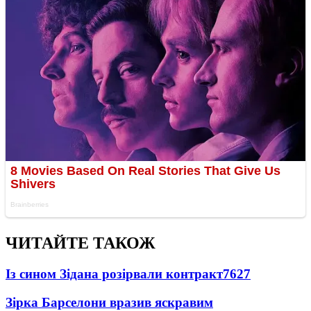
ЧИТАЙТЕ ТАКОЖ
Із сином Зідана розірвали контракт
7627
Зірка Барселони вразив яскравим