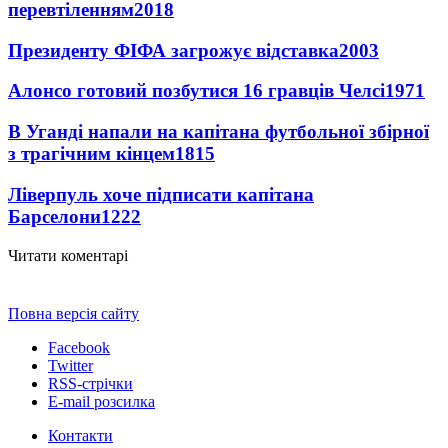
перевтіленням
2018
Президенту ФІФА загрожує відставка
2003
Алонсо готовий позбутися 16 гравців Челсі
1971
В Уганді напали на капітана футбольної збірної
з трагічним кінцем
1815
Ліверпуль хоче підписати капітана
Барселони
1222
Читати коментарі
Повна версія сайту
Facebook
Twitter
RSS-стрічки
E-mail розсилка
Контакти