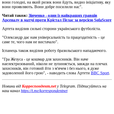
вони голодні, на який ризик вони йдуть, видно ініціативу, яку
вони проявляють. Вони добре посилили нас".
Читай також:
Зінченко - один із найкращих гравців
Арсеналу в матчі проти Крістал Пелас за версією SofaScore
Артета виділив сильні сторони українського футболіста.
"Олександр дає нам універсальність та працездатність – це
саме те, чого нам не вистачало".
Іспанець також виділив роботу бразильського нападаючого.
"Гра Жезуса - це кошмар для захисників. Він наче
наелектризований, ніколи не зупиняється, завжди на плечах
захисників, він готовий йти з м'ячем і без нього, я дуже
задоволений його грою", - наводить слова Артети
BBC Sport
.
Новини від
Корреспондент.net
у Telegram. Підписуйтесь на
наш канал
https://t.me/korrespondentnet