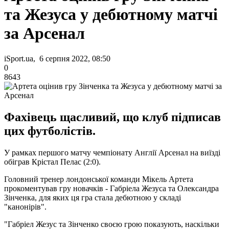
та Жезуса у дебютному матчі
за Арсенал
iSport.ua, 6 серпня 2022, 08:50
0
8643
Фахівець щасливий, що клуб підписав
цих футболістів.
У рамках першого матчу чемпіонату Англії Арсенал на виїзді
обіграв Крістал Пелас (2:0).
Головний тренер лондонської команди Мікель Артета
прокоментував гру новачків - Габріела Жезуса та Олександра
Зінченка, для яких ця гра стала дебютною у складі
"канонірів".
"Габріел Жезус та Зінченко своєю грою показують, наскільки