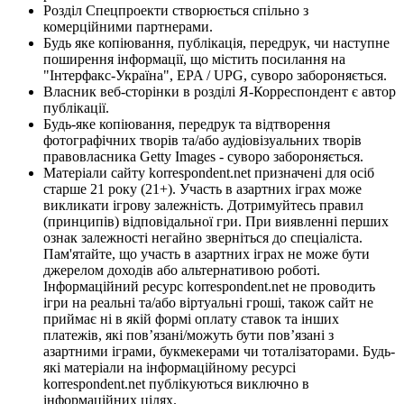
Розділ Спецпроекти створюється спільно з
комерційними партнерами.
Будь яке копіювання, публікація, передрук, чи наступне
поширення інформації, що містить посилання на
"Інтерфакс-Україна", EPA / UPG, суворо забороняється.
Власник веб-сторінки в розділі Я-Корреспондент є автор
публікації.
Будь-яке копіювання, передрук та відтворення
фотографічних творів та/або аудіовізуальних творів
правовласника Getty Images - суворо забороняється.
Матеріали сайту korrespondent.net призначені для осіб
старше 21 року (21+). Участь в азартних іграх може
викликати ігрову залежність. Дотримуйтесь правил
(принципів) відповідальної гри. При виявленні перших
ознак залежності негайно зверніться до спеціаліста.
Пам'ятайте, що участь в азартних іграх не може бути
джерелом доходів або альтернативою роботі.
Інформаційний ресурс korrespondent.net не проводить
ігри на реальні та/або віртуальні гроші, також сайт не
приймає ні в якій формі оплату ставок та інших
платежів, які пов’язані/можуть бути пов’язані з
азартними іграми, букмекерами чи тоталізаторами. Будь-
які матеріали на інформаційному ресурсі
korrespondent.net публікуються виключно в
інформаційних цілях.