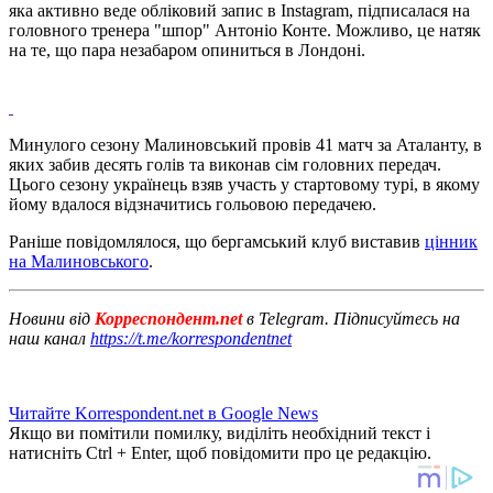
яка активно веде обліковий запис в Instagram, підписалася на
головного тренера "шпор" Антоніо Конте. Можливо, це натяк
на те, що пара незабаром опиниться в Лондоні.
Минулого сезону Малиновський провів 41 матч за Аталанту, в
яких забив десять голів та виконав сім головних передач.
Цього сезону українець взяв участь у стартовому турі, в якому
йому вдалося відзначитись гольовою передачею.
Раніше повідомлялося, що бергамський клуб виставив
цінник
на Малиновського
.
Новини від
Корреспондент.net
в Telegram. Підписуйтесь на
наш канал
https://t.me/korrespondentnet
Читайте Korrespondent.net в Google News
Якщо ви помітили помилку, виділіть необхідний текст і
натисніть Ctrl + Enter, щоб повідомити про це редакцію.