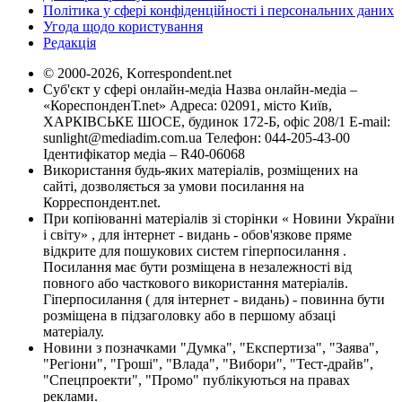
Політика у сфері конфіденційності і персональних даних
Угода щодо користування
Редакція
© 2000-2026, Korrespondent.net
Суб'єкт у сфері онлайн-медіа Назва онлайн-медіа –
«КореспонденТ.net» Адреса: 02091, місто Київ,
ХАРКІВСЬКЕ ШОСЕ, будинок 172-Б, офіс 208/1 E-mail:
sunlight@mediadim.com.ua
Телефон: 044-205-43-00
Ідентифікатор медіа – R40-06068
Використання будь-яких матеріалів, розміщених на
сайті, дозволяється за умови посилання на
Корреспондент.net.
При копіюванні матеріалів зі сторінки « Новини України
і світу» , для інтернет - видань - обов'язкове пряме
відкрите для пошукових систем гіперпосилання .
Посилання має бути розміщена в незалежності від
повного або часткового використання матеріалів.
Гіперпосилання ( для інтернет - видань) - повинна бути
розміщена в підзаголовку або в першому абзаці
матеріалу.
Новини з позначками "Думка", "Експертиза", "Заява",
"Регіони", "Гроші", "Влада", "Вибори", "Тест-драйв",
"Спецпроекти", "Промо" публікуються на правах
реклами.