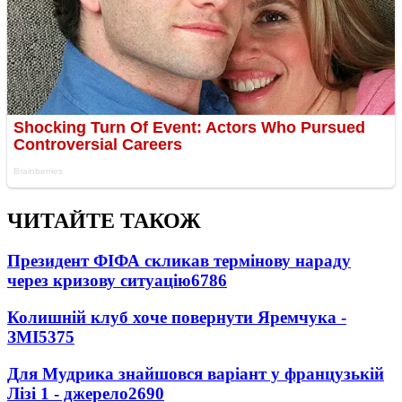
ЧИТАЙТЕ ТАКОЖ
Президент ФІФА скликав термінову нараду
через кризову ситуацію
6786
Колишній клуб хоче повернути Яремчука -
ЗМІ
5375
Для Мудрика знайшовся варіант у французькій
Лізі 1 - джерело
2690