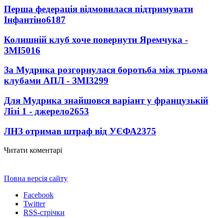
Перша федерація відмовилася підтримувати
Інфантіно
6187
Колишній клуб хоче повернути Яремчука -
ЗМІ
5016
За Мудрика розгорнулася боротьба між трьома
клубами АПЛ - ЗМІ
3299
Для Мудрика знайшовся варіант у французькій
Лізі 1 - джерело
2653
ЛНЗ отримав штраф від УЄФА
2375
Читати коментарі
Повна версія сайту
Facebook
Twitter
RSS-стрічки