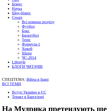
Бізнес
Наука
Шоу-бізнес
Спорт
Всі новини розділу
Футбол
Бокс
Баскетбол
Теніс
Формула-1
Хокей
Шахи
ЧС-2014
Lifestyle
БЛОГИ ЧИТАЧІВ
СПЕЦТЕМА:
Війна в Ірані
ВСІ ТЕМИ
Вступ України в ЄС
Теракт в Барселоні
На Мудрика претендують ще