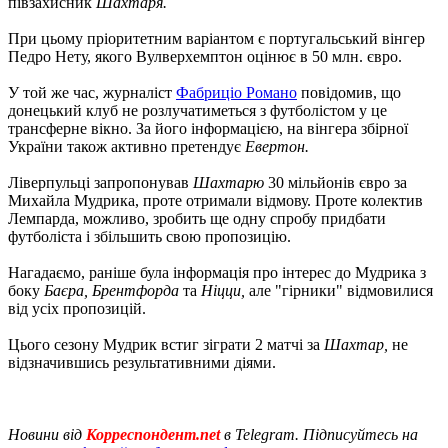
півзахисник
Шахтаря.
При цьому пріоритетним варіантом є португальський вінгер
Педро Нету, якого
Вулверхемптон оцінює в 50 млн. євро.
У той же час, журналіст
Фабриціо Романо
повідомив, що
донецький клуб не розлучатиметься з футболістом у це
трансферне вікно. За його інформацією, на вінгера збірної
України також активно претендує
Евертон.
Ліверпульці запропонував
Шахтарю
30 мільйонів євро за
Михайла Мудрика, проте отримали відмову. Проте колектив
Лемпарда, можливо, зробить ще одну спробу придбати
футболіста і збільшить свою пропозицію.
Нагадаємо, раніше була інформація про інтерес до Мудрика з
боку
Баєра, Брентфорда
та
Ніцци,
але "гірники" відмовилися
від усіх пропозицій.
Цього сезону Мудрик встиг зіграти 2 матчі за
Шахтар,
не
відзначившись результативними діями.
Новини від
Корреспондент.net
в Telegram. Підписуйтесь на