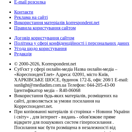
E-mail розсилка
Контакти
Реклама на сайті
Використання матеріалів korrespondent.net
Правила користування сайтом
Договір користування сайтом
Політика у сфері конфіденційності і персональних даних
Угода щодо користування
Редакція
© 2000-2026, Korrespondent.net
Суб'єкт у сфері онлайн-медіа Назва онлайн-медіа –
«КореспонденТ.net» Адреса: 02091, місто Київ,
ХАРКІВСЬКЕ ШОСЕ, будинок 172-Б, офіс 208/1 E-mail:
sunlight@mediadim.com.ua
Телефон: 044-205-43-00
Ідентифікатор медіа – R40-06068
Використання будь-яких матеріалів, розміщених на
сайті, дозволяється за умови посилання на
Корреспондент.net.
При копіюванні матеріалів зі сторінки « Новини України
і світу» , для інтернет - видань - обов'язкове пряме
відкрите для пошукових систем гіперпосилання .
Посилання має бути розміщена в незалежності від