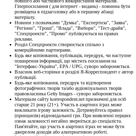
повного або часткового використання матеріалів.
Гіперпосилання ( для інтернет - видань) - повинна бути
розміщена в підзаголовку або в першому абзаці
матеріалу.
Новини з позначками "Думка", "Експертиза", "Заява",
"Регіони", "Гроші", "Влада", "Вибори", "Тест-драйв",
"Спецпроекти", "Промо" публікуються на правах
реклами.
Розділ Спецпроекти створюється спільно з
комерційними партнерами.
Будь яке копіювання, публікація, передрук, чи наступне
поширення інформації, що містить посилання на
"Інтерфакс-Україна", EPA / UPG, суворо забороняється.
Власник веб-сторінки в розділі Я-Корреспондент є автор
публікації.
Будь-яке копіювання, передрук та відтворення
фотографічних творів та/або аудіовізуальних творів
правовласника Getty Images - суворо забороняється.
Матеріали сайту korrespondent.net призначені для осіб
старше 21 року (21+). Участь в азартних іграх може
викликати ігрову залежність. Дотримуйтесь правил
(принципів) відповідальної гри. При виявленні перших
ознак залежності негайно зверніться до спеціаліста.
Пам'ятайте, що участь в азартних іграх не може бути
джерелом доходів або альтернативою роботі.