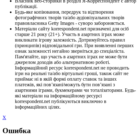
Власник веб-сторінки в розділі Я-Корреспондент є автор
публікації.
Будь-яке копіювання, передрук та відтворення
фотографічних творів та/або аудіовізуальних творів
правовласника Getty Images - суворо забороняється.
Матеріали сайту korrespondent.net призначені для осіб
старше 21 року (21+). Участь в азартних іграх може
викликати ігрову залежність. Дотримуйтесь правил
(принципів) відповідальної гри. При виявленні перших
ознак залежності негайно зверніться до спеціаліста.
Пам'ятайте, що участь в азартних іграх не може бути
джерелом доходів або альтернативою роботі.
Інформаційний ресурс korrespondent.net не проводить
ігри на реальні та/або віртуальні гроші, також сайт не
приймає ні в якій формі оплату ставок та інших
платежів, які пов’язані/можуть бути пов’язані з
азартними іграми, букмекерами чи тоталізаторами. Будь-
які матеріали на інформаційному ресурсі
korrespondent.net публікуються виключно в
інформаційних цілях.
X
Ошибка