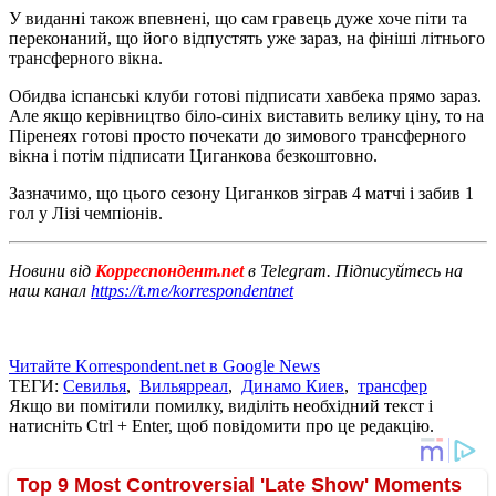
У виданні також впевнені, що сам гравець дуже хоче піти та
переконаний, що його відпустять уже зараз, на фініші літнього
трансферного вікна.
Обидва іспанські клуби готові підписати хавбека прямо зараз.
Але якщо керівництво біло-синіх виставить велику ціну, то на
Піренеях готові просто почекати до зимового трансферного
вікна і потім підписати Циганкова безкоштовно.
Зазначимо, що цього сезону Циганков зіграв 4 матчі і забив 1
гол у Лізі чемпіонів.
Новини від
Корреспондент.net
в Telegram. Підписуйтесь на
наш канал
https://t.me/korrespondentnet
Читайте Korrespondent.net в Google News
ТЕГИ:
Севилья
,
Вильярреал
,
Динамо Киев
,
трансфер
Якщо ви помітили помилку, виділіть необхідний текст і
натисніть Ctrl + Enter, щоб повідомити про це редакцію.