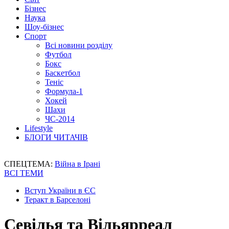
Бізнес
Наука
Шоу-бізнес
Спорт
Всі новини розділу
Футбол
Бокс
Баскетбол
Теніс
Формула-1
Хокей
Шахи
ЧС-2014
Lifestyle
БЛОГИ ЧИТАЧІВ
СПЕЦТЕМА:
Війна в Ірані
ВСІ ТЕМИ
Вступ України в ЄС
Теракт в Барселоні
Севілья та Вільярреал