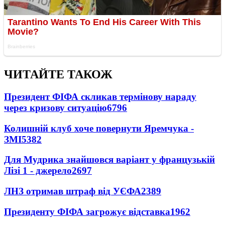
ЧИТАЙТЕ ТАКОЖ
Президент ФІФА скликав термінову нараду
через кризову ситуацію
6796
Колишній клуб хоче повернути Яремчука -
ЗМІ
5382
Для Мудрика знайшовся варіант у французькій
Лізі 1 - джерело
2697
ЛНЗ отримав штраф від УЄФА
2389
Президенту ФІФА загрожує відставка
1962