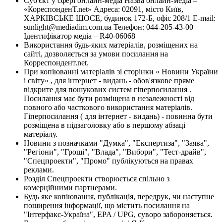
Суб'єкт у сфері онлайн-медіа Назва онлайн-медіа –
«КореспонденТ.net» Адреса: 02091, місто Київ,
ХАРКІВСЬКЕ ШОСЕ, будинок 172-Б, офіс 208/1 E-mail:
sunlight@mediadim.com.ua
Телефон: 044-205-43-00
Ідентифікатор медіа – R40-06068
Використання будь-яких матеріалів, розміщених на
сайті, дозволяється за умови посилання на
Корреспондент.net.
При копіюванні матеріалів зі сторінки « Новини України
і світу» , для інтернет - видань - обов'язкове пряме
відкрите для пошукових систем гіперпосилання .
Посилання має бути розміщена в незалежності від
повного або часткового використання матеріалів.
Гіперпосилання ( для інтернет - видань) - повинна бути
розміщена в підзаголовку або в першому абзаці
матеріалу.
Новини з позначками "Думка", "Експертиза", "Заява",
"Регіони", "Гроші", "Влада", "Вибори", "Тест-драйв",
"Спецпроекти", "Промо" публікуються на правах
реклами.
Розділ Спецпроекти створюється спільно з
комерційними партнерами.
Будь яке копіювання, публікація, передрук, чи наступне
поширення інформації, що містить посилання на
"Інтерфакс-Україна", EPA / UPG, суворо забороняється.