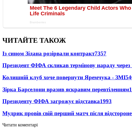
ЧИТАЙТЕ ТАКОЖ
Із сином Зідана розірвали контракт
7357
Президент ФІФА скликав термінову нараду через 
Колишній клуб хоче повернути Яремчука - ЗМІ
54
Зірка Барселони вразив яскравим перевтіленням
1
Президенту ФІФА загрожує відставка
1993
Мудрик провів свій перший матч після відсторон
Читати коментарі