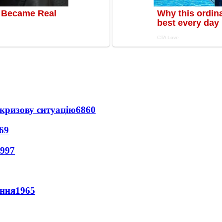
кризову ситуацію
6860
69
997
ення
1965