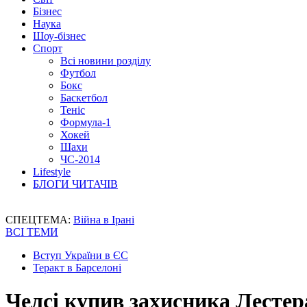
Бізнес
Наука
Шоу-бізнес
Спорт
Всі новини розділу
Футбол
Бокс
Баскетбол
Теніс
Формула-1
Хокей
Шахи
ЧС-2014
Lifestyle
БЛОГИ ЧИТАЧІВ
СПЕЦТЕМА:
Війна в Ірані
ВСІ ТЕМИ
Вступ України в ЄС
Теракт в Барселоні
Челсі купив захисника Лестера