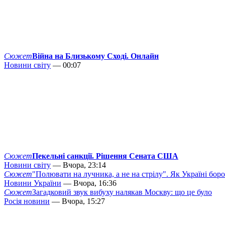
Сюжет
Війна на Близькому Сході. Онлайн
Новини світу
— 00:07
Сюжет
Пекельні санкції. Рішення Сената США
Новини світу
— Вчора, 23:14
Сюжет
"Полювати на лучника, а не на стрілу". Як Україні бор
Новини України
— Вчора, 16:36
Сюжет
Загадковий звук вибуху налякав Москву: що це було
Росія новини
— Вчора, 15:27