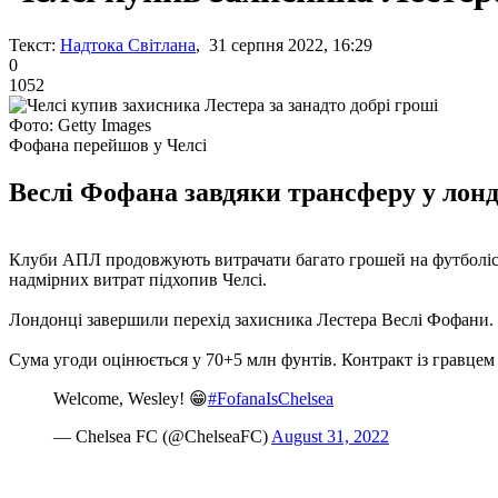
Текст:
Надтока Світлана
, 31 серпня 2022, 16:29
0
1052
Фото: Getty Images
Фофана перейшов у Челсі
Веслі Фофана завдяки трансферу у лонд
Клуби АПЛ продовжують витрачати багато грошей на футболісті
надмірних витрат підхопив Челсі.
Лондонці завершили перехід захисника Лестера Веслі Фофани. П
Сума угоди оцінюється у 70+5 млн фунтів. Контракт із гравцем 
Welcome, Wesley! 😁
#FofanaIsChelsea
— Chelsea FC (@ChelseaFC)
August 31, 2022