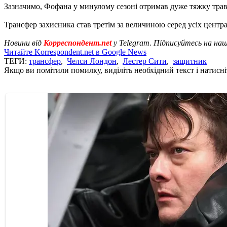
Зазначимо, Фофана у минулому сезоні отримав дуже тяжку травму,
Трансфер захисника став третім за величиною серед усіх цент
Новини від
Корреспондент.net
у Telegram. Підписуйтесь на на
Читайте Korrespondent.net в Google News
ТЕГИ:
трансфер
,
Челси Лондон
,
Лестер Сити
,
защитник
Якщо ви помітили помилку, виділіть необхідний текст і натисніт