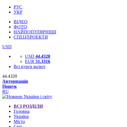
РУС
УКР
ВІДЕО
ФОТО
НАЙПОПУЛЯРНІШІ
СПЕЦПРОЕКТИ
USD
USD
44.4320
EUR
51.3316
Всі курси валют
44.4320
Авторизація
Пошук
RU
ВСІ РОЗДІЛИ
Головна
Україна
Місто
Світ