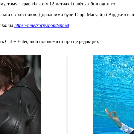
 тому зіграв тільки у 12 матчах і навіть забив один гол.
ральних захисників. Дорожчими були Гаррі Магуайр і Вірджил ван
ш канал
https://t.me/korrespondentnet
ь Ctrl + Enter, щоб повідомити про це редакцію.