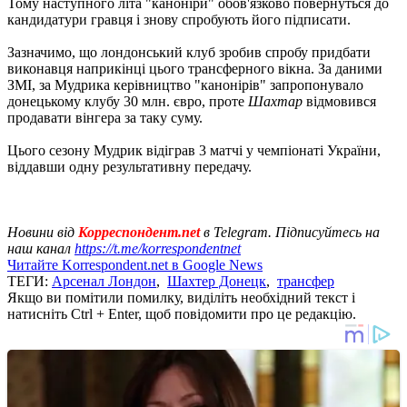
Тому наступного літа "каноніри" обов'язково повернуться до
кандидатури гравця і знову спробують його підписати.
Зазначимо, що лондонський клуб зробив спробу придбати
виконавця наприкінці цього трансферного вікна. За даними
ЗМІ, за Мудрика керівництво "канонірів" запропонувало
донецькому клубу 30 млн. євро, проте
Шахтар
відмовився
продавати вінгера за таку суму.
Цього сезону Мудрик відіграв 3 матчі у чемпіонаті України,
віддавши одну результативну передачу.
Новини від
Корреспондент.net
в Telegram. Підписуйтесь на
наш канал
https://t.me/korrespondentnet
Читайте Korrespondent.net в Google News
ТЕГИ:
Арсенал Лондон
,
Шахтер Донецк
,
трансфер
Якщо ви помітили помилку, виділіть необхідний текст і
натисніть Ctrl + Enter, щоб повідомити про це редакцію.