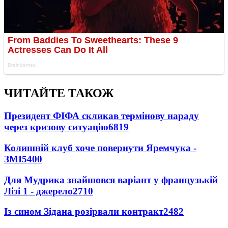
ЧИТАЙТЕ ТАКОЖ
Президент ФІФА скликав термінову нараду
через кризову ситуацію
6819
Колишній клуб хоче повернути Яремчука -
ЗМІ
5400
Для Мудрика знайшовся варіант у французькій
Лізі 1 - джерело
2710
Із сином Зідана розірвали контракт
2482