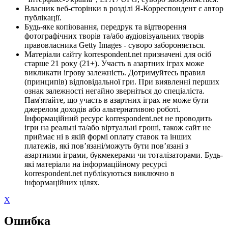
Власник веб-сторінки в розділі Я-Корреспондент є автор
публікації.
Будь-яке копіювання, передрук та відтворення
фотографічних творів та/або аудіовізуальних творів
правовласника Getty Images - суворо забороняється.
Матеріали сайту korrespondent.net призначені для осіб
старше 21 року (21+). Участь в азартних іграх може
викликати ігрову залежність. Дотримуйтесь правил
(принципів) відповідальної гри. При виявленні перших
ознак залежності негайно зверніться до спеціаліста.
Пам'ятайте, що участь в азартних іграх не може бути
джерелом доходів або альтернативою роботі.
Інформаційний ресурс korrespondent.net не проводить
ігри на реальні та/або віртуальні гроші, також сайт не
приймає ні в якій формі оплату ставок та інших
платежів, які пов’язані/можуть бути пов’язані з
азартними іграми, букмекерами чи тоталізаторами. Будь-
які матеріали на інформаційному ресурсі
korrespondent.net публікуються виключно в
інформаційних цілях.
X
Ошибка