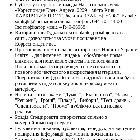
Суб'єкт у сфері онлайн-медіа Назва онлайн-медіа –
«КореспонденТ.net» Адреса: 02091, місто Київ,
ХАРКІВСЬКЕ ШОСЕ, будинок 172-Б, офіс 208/1 E-mail:
sunlight@mediadim.com.ua
Телефон: 044-205-43-00
Ідентифікатор медіа – R40-06068
Використання будь-яких матеріалів, розміщених на
сайті, дозволяється за умови посилання на
Корреспондент.net.
При копіюванні матеріалів зі сторінки « Новини України
і світу» , для інтернет - видань - обов'язкове пряме
відкрите для пошукових систем гіперпосилання .
Посилання має бути розміщена в незалежності від
повного або часткового використання матеріалів.
Гіперпосилання ( для інтернет - видань) - повинна бути
розміщена в підзаголовку або в першому абзаці
матеріалу.
Новини з позначками "Думка", "Експертиза", "Заява",
"Регіони", "Гроші", "Влада", "Вибори", "Тест-драйв",
"Спецпроекти", "Промо" публікуються на правах
реклами.
Розділ Спецпроекти створюється спільно з
комерційними партнерами.
Будь яке копіювання, публікація, передрук, чи наступне
поширення інформації, що містить посилання на
"Інтерфакс-Україна", EPA / UPG, суворо забороняється.