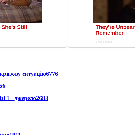
кризову ситуацію
6776
56
і 1 - джерело
2683
ення
1911