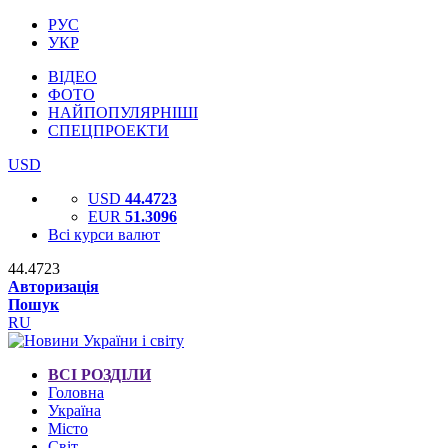
РУС
УКР
ВІДЕО
ФОТО
НАЙПОПУЛЯРНІШІ
СПЕЦПРОЕКТИ
USD
USD
44.4723
EUR
51.3096
Всі курси валют
44.4723
Авторизація
Пошук
RU
ВСІ РОЗДІЛИ
Головна
Україна
Місто
Світ