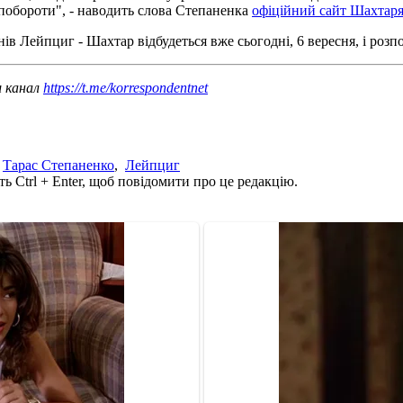
 побороти", - наводить слова Степаненка
офіційний сайт Шахтар
в Лейпциг - Шахтар відбудеться вже сьогодні, 6 вересня, і розпо
ш канал
https://t.me/korrespondentnet
,
Тарас Степаненко
,
Лейпциг
ь Ctrl + Enter, щоб повідомити про це редакцію.