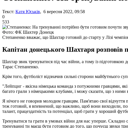
Текст:
Катя Юськів
, 6 вересня 2022, 09:58
0
533
Фото: ФК Шахтер Донецк
Степаненко вважає, що Шахтар готовий до старту у Лізі чемпіо
Капітан донецького Шахтаря розповів п
Шахтар звик тренуватися під час війни, а тому із підготовкою д
Тарас Степаненко.
Крім того, футболіст відзначив сильні сторони майбутнього суп
"Лейпциг - якісна німецька команда з потужними гравцями, як
багато грали з німецькими клубами, і можу сказати, що з ними 
Я нічого не говорив молодим гравцям. Пам'ятаю свої відчуття п
теж готовий, я впевнений, що важливо, щоб вони виходили, пок
талант, працездатність та потенціал, щоб грати у хороший футбо
Тренуватися та грати в умовах війни для нас уперше. Складно оп
тренуванні ти маєш бути готовим до того, що почуєш звуки трив