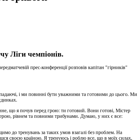
чу Ліги чемпіонів.
передматчевій прес-конференції розповів капітан "гірників"
падаючі, і ми повинні бути уважними та готовими до цього. Ми
єдинках.
ине, що я почув перед грою: ти готовий. Вони готові, Містер
ерою, рівнем та повними трибунами. Думаю, у них є все:
одимо до тренувань за таких умов взагалі без проблем. На
єшся своєю країною. Я тренуюсь і роблю все, що в моїх силах,