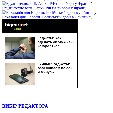
Брудні технології. Атаки РФ на вибори у Франції
Ескалація для Європи. Російський дрон в Лейпцигу
ВИБІР РЕДАКТОРА