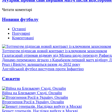
Читати коментарі
Новини футболу
Останні
Популярні
Коментовані
Тоттенгем підписав новий контракт із ключовим захисником
Галатасарай отримав відмову від Мілана щодо переходу Рафаел
Динамо переможно зіграло з Карабахом перший матч відбору Л
Реал і Вінісіус залишаться разом до 2032 року
Англійський футбол виступив проти Інфантіно
Сюжети
Війна на Близькому Сході. Онлайн
Вторгнення Росії в Україну. Онлайн
Бенкет генералів. Наслідки вибуху в Москві