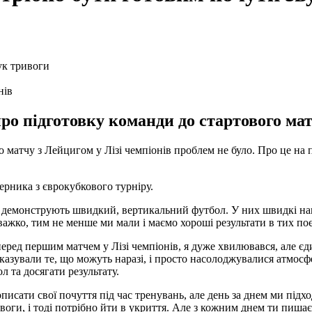
нів
ро підготовку команди до стартового мат
о матчу з Лейцигом у Лізі чемпіонів проблем не було. Про це на 
ерника з єврокубкового турніру.
і демонструють швидкий, вертикальний футбол. У них швидкі на
важко, тим не менше ми мали і маємо хороші результати в тих по
еред першим матчем у Лізі чемпіонів, я дуже хвилювався, але єд
азували те, що можуть наразі, і просто насолоджувалися атмосф
л та досягати результату.
исати свої почуття під час тренувань, але день за днем ​​ми підх
оги, і тоді потрібно йти в укриття. Але з кожним днем ​​ти пиша