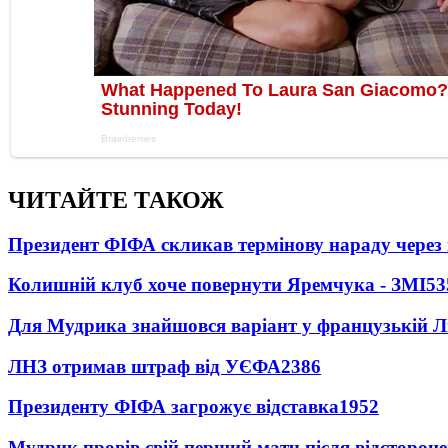
ЧИТАЙТЕ ТАКОЖ
Президент ФІФА скликав термінову нараду через 
Колишній клуб хоче повернути Яремчука - ЗМІ
53
Для Мудрика знайшовся варіант у французькій Ліз
ЛНЗ отримав штраф від УЄФА
2386
Президенту ФІФА загрожує відставка
1952
Мудрик провів свій перший матч після відсторон