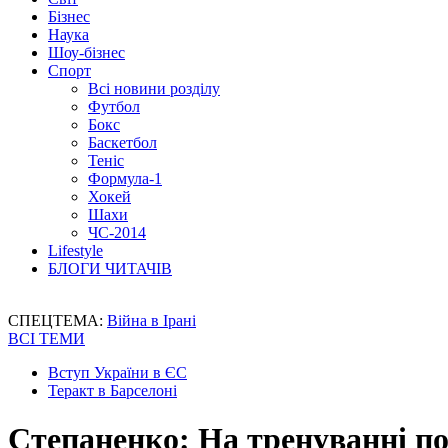
Бізнес
Наука
Шоу-бізнес
Спорт
Всі новини розділу
Футбол
Бокс
Баскетбол
Теніс
Формула-1
Хокей
Шахи
ЧС-2014
Lifestyle
БЛОГИ ЧИТАЧІВ
СПЕЦТЕМА:
Війна в Ірані
ВСІ ТЕМИ
Вступ України в ЄС
Теракт в Барселоні
Степаненко: На тренуванні по