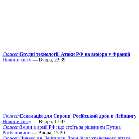
Сюжет
Брудні технології. Атаки РФ на вибори у Франції
Новини світу
— Вчора, 23:39
Сюжет
Ескалація для Європи. Російський дрон в Лейпцигу
Новини світу
— Вчора, 17:07
Сюжет
Зміни в армії РФ: що стоїть за рішенням Путіна
Росія новини
— Вчора, 15:20
Сюжет
Диверсія в Лейпцигу. Дрон біля українського літака