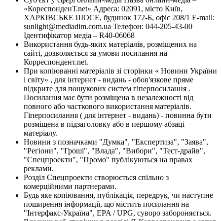
«КореспонденТ.net» Адреса: 02091, місто Київ,
ХАРКІВСЬКЕ ШОСЕ, будинок 172-Б, офіс 208/1 E-mail:
sunlight@mediadim.com.ua
Телефон: 044-205-43-00
Ідентифікатор медіа – R40-06068
Використання будь-яких матеріалів, розміщених на
сайті, дозволяється за умови посилання на
Корреспондент.net.
При копіюванні матеріалів зі сторінки « Новини України
і світу» , для інтернет - видань - обов'язкове пряме
відкрите для пошукових систем гіперпосилання .
Посилання має бути розміщена в незалежності від
повного або часткового використання матеріалів.
Гіперпосилання ( для інтернет - видань) - повинна бути
розміщена в підзаголовку або в першому абзаці
матеріалу.
Новини з позначками "Думка", "Експертиза", "Заява",
"Регіони", "Гроші", "Влада", "Вибори", "Тест-драйв",
"Спецпроекти", "Промо" публікуються на правах
реклами.
Розділ Спецпроекти створюється спільно з
комерційними партнерами.
Будь яке копіювання, публікація, передрук, чи наступне
поширення інформації, що містить посилання на
"Інтерфакс-Україна", EPA / UPG, суворо забороняється.