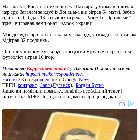
Нагадаємо, Богдан є вихованцем Шахтаря, у якому він почав
кар'єру. Загалом за клуб із Донецька він зіграв 64 матчі. Забив
один гол і віддав 13 гольових передач. Разом із "гірниками"
тричі вигравав чемпіонат і Кубок України.
Має досвід ігор і за національну команду, у складі якої загалом
відіграв 32 поєдинки.
Останнім клубом Бутка був турецький Ерзурумспор, з яким
футболіст зіграв 10 ігор.
Новини від
Корреспондент.net
у Telegram. Підписуйтесь на
наш канал
https://t.me/korrespondentnet
Читайте Korrespondent.net в Google News
ТЕГИ:
контракт
,
Заря (Луганск)
,
Богдан Бутко
Якщо ви помітили помилку, виділіть необхідний текст і
натисніть Ctrl + Enter, щоб повідомити про це редакцію.