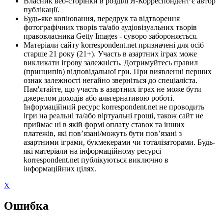
Власник веб-сторінки в розділі Я-Корреспондент є автор
публікації.
Будь-яке копіювання, передрук та відтворення
фотографічних творів та/або аудіовізуальних творів
правовласника Getty Images - суворо забороняється.
Матеріали сайту korrespondent.net призначені для осіб
старше 21 року (21+). Участь в азартних іграх може
викликати ігрову залежність. Дотримуйтесь правил
(принципів) відповідальної гри. При виявленні перших
ознак залежності негайно зверніться до спеціаліста.
Пам'ятайте, що участь в азартних іграх не може бути
джерелом доходів або альтернативою роботі.
Інформаційний ресурс korrespondent.net не проводить
ігри на реальні та/або віртуальні гроші, також сайт не
приймає ні в якій формі оплату ставок та інших
платежів, які пов’язані/можуть бути пов’язані з
азартними іграми, букмекерами чи тоталізаторами. Будь-
які матеріали на інформаційному ресурсі
korrespondent.net публікуються виключно в
інформаційних цілях.
X
Ошибка