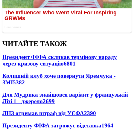
ЧИТАЙТЕ ТАКОЖ
Президент ФІФА скликав термінову нараду
через кризову ситуацію
6801
Колишній клуб хоче повернути Яремчука -
ЗМІ
5382
Для Мудрика знайшовся варіант у французькій
Лізі 1 - джерело
2699
ЛНЗ отримав штраф від УЄФА
2390
Президенту ФІФА загрожує відставка
1964