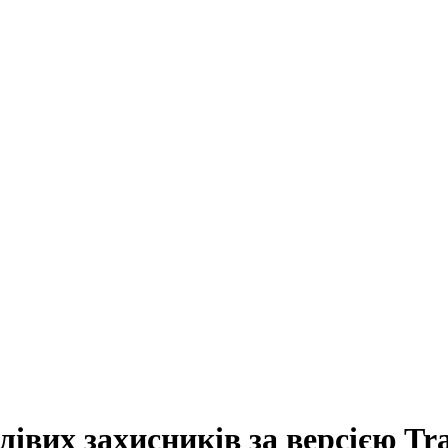
лівих захисників за версією Tr