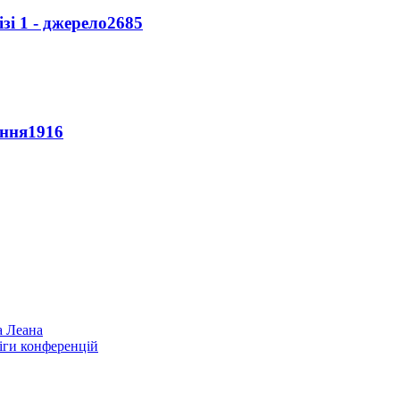
і 1 - джерело
2685
ення
1916
а Леана
іги конференцій