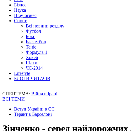
Бізнес
Наука
Шоу-бізнес
Спорт
Всі новини розділу
Футбол
Бокс
Баскетбол
Теніс
Формула-1
Хокей
Шахи
ЧС-2014
Lifestyle
БЛОГИ ЧИТАЧІВ
СПЕЦТЕМА:
Війна в Ірані
ВСІ ТЕМИ
Вступ України в ЄС
Теракт в Барселоні
Зінченко - серед найдорожчих 