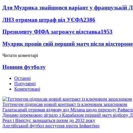
Для Мудрика знайшовся варіант у французькій Ліз
ЛНЗ отримав штраф від УЄФА
2386
Президенту ФІФА загрожує відставка
1953
Мудрик провів свій перший матч після відсторон
Читати коментарі
Новини футболу
Останні
Популярні
Коментовані
Тоттенгем підписав новий контракт із ключовим захисником
Галатасарай отримав відмову від Мілана щодо переходу Рафаел
Динамо переможно зіграло з Карабахом перший матч відбору Л
Реал і Вінісіус залишаться разом до 2032 року
Англійський футбол виступив проти Інфантіно