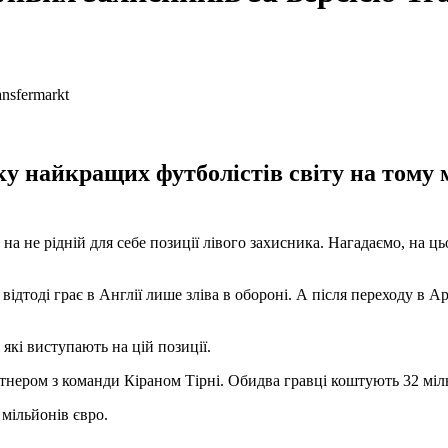
у найкращих футболістів світу на тому м
на не рідній для себе позиції лівого захисника. Нагадаємо, на ц
 відтоді грає в Англії лише зліва в обороні. А після переходу в
 які виступають на цій позиції.
артнером з команди Кіраном Тірні. Обидва гравці коштують 32 мі
 мільйонів євро.