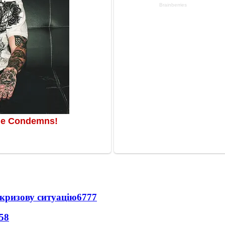
кризову ситуацію
6777
58