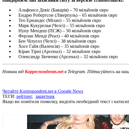
Найдорожчі ліві захисники світу за версією Transfermarkt:
Альфонсо Девіс (Баварія) – 70 мільйонів євро
Ендрю Робертсон (Ліверпуль) – 65 мільйонів євро
Тео Ернандес (Мілан) – 55 мільйонів євро
Марк Кукурелья (Челсі) – 55 мільйонів євро
Нуну Мендеш (ПСЖ) – 50 мільйонів євро
Ферлан Менді (Реал) – 40 мільйонів євро
Бен Чілуелл (Челсі) – 38 мільйонів євро
Хосе Гайя (Валенсія) – 35 мільйонів євро
Кіран Тірні (Арсенал) – 32 мільйони євро
Олександр Зінченко (Арсенал) – 32 мільйони євро
Новини від
Корреспондент.net
в Telegram. Підписуйтесь на на
Читайте Korrespondent.net в Google News
ТЕГИ:
рейтинг
,
защитник
Якщо ви помітили помилку, виділіть необхідний текст і натисніт