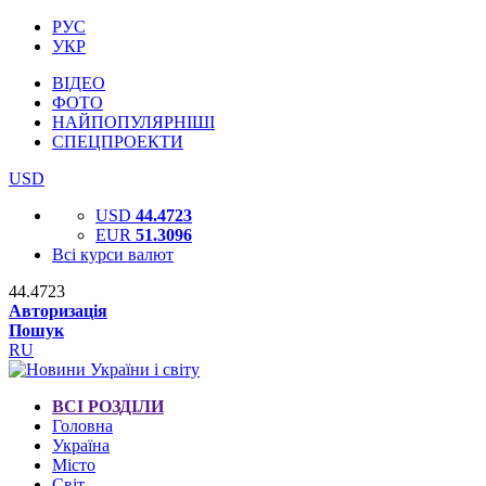
РУС
УКР
ВІДЕО
ФОТО
НАЙПОПУЛЯРНІШІ
СПЕЦПРОЕКТИ
USD
USD
44.4723
EUR
51.3096
Всі курси валют
44.4723
Авторизація
Пошук
RU
ВСІ РОЗДІЛИ
Головна
Україна
Місто
Світ