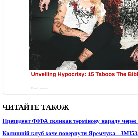
ЧИТАЙТЕ ТАКОЖ
Президент ФІФА скликав термінову нараду через 
Колишній клуб хоче повернути Яремчука - ЗМІ
53