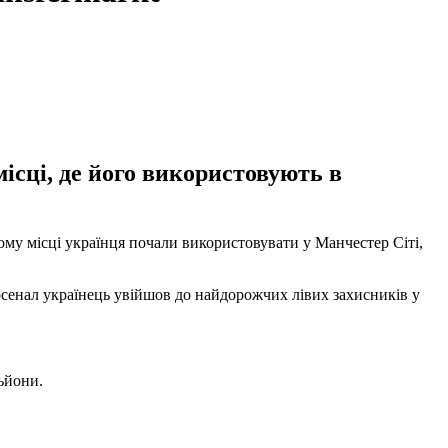
ісці, де його використовують в
ьому місці українця почали використовувати у Манчестер Сіті,
 Арсенал українець увійшов до найдорожчих лівих захисників у
льйони.