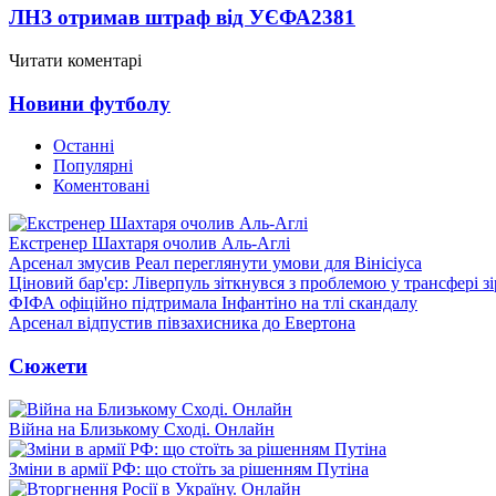
ЛНЗ отримав штраф від УЄФА
2381
Читати коментарі
Новини футболу
Останні
Популярні
Коментовані
Екстренер Шахтаря очолив Аль-Аглі
Арсенал змусив Реал переглянути умови для Вінісіуса
Ціновий бар'єр: Ліверпуль зіткнувся з проблемою у трансфері 
ФІФА офіційно підтримала Інфантіно на тлі скандалу
Арсенал відпустив півзахисника до Евертона
Сюжети
Війна на Близькому Сході. Онлайн
Зміни в армії РФ: що стоїть за рішенням Путіна