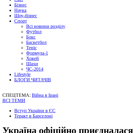
Бізнес
Наука
Шоу-бізнес
Спорт
Всі новини розділу
Футбол
Бокс
Баскетбол
Теніс
Формула-1
Хокей
Шахи
ЧС-2014
Lifestyle
БЛОГИ ЧИТАЧІВ
СПЕЦТЕМА:
Війна в Ірані
ВСІ ТЕМИ
Вступ України в ЄС
Теракт в Барселоні
Україна офіційно приєдналася