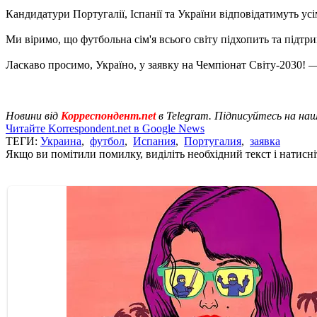
Кандидатури Португалії, Іспанії та України відповідатимуть у
Ми віримо, що футбольна сім'я всього світу підхопить та підтри
Ласкаво просимо, Україно, у заявку на Чемпіонат Світу-2030! —
Новини від
Корреспондент.net
в Telegram. Підписуйтесь на на
Читайте Korrespondent.net в Google News
ТЕГИ:
Украина
,
футбол
,
Испания
,
Португалия
,
заявка
Якщо ви помітили помилку, виділіть необхідний текст і натисніт