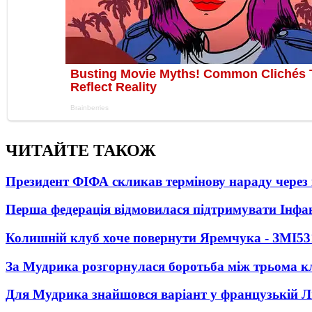
ЧИТАЙТЕ ТАКОЖ
Президент ФІФА скликав термінову нараду через 
Перша федерація відмовилася підтримувати Інфа
Колишній клуб хоче повернути Яремчука - ЗМІ
53
За Мудрика розгорнулася боротьба між трьома 
Для Мудрика знайшовся варіант у французькій Ліз