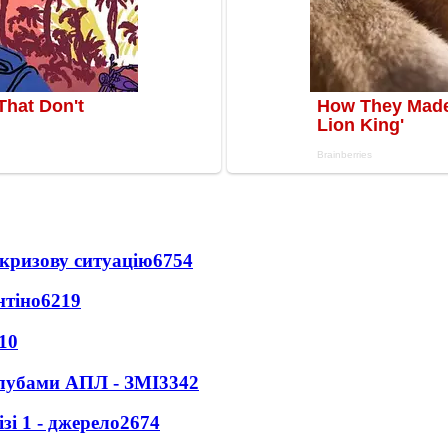
кризову ситуацію
6754
нтіно
6219
10
клубами АПЛ - ЗМІ
3342
і 1 - джерело
2674