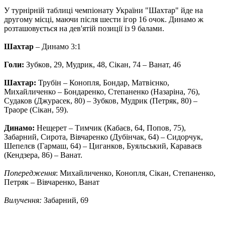
У турнірній таблиці чемпіонату України "Шахтар" йде на
другому місці, маючи після шести ігор 16 очок. Динамо ж
розташовується на дев'ятій позиції із 9 балами.
Шахтар
– Динамо 3:1
Голи:
Зубков, 29, Мудрик, 48, Сікан, 74 – Ванат, 46
Шахтар:
Трубін – Конопля, Бондар, Матвієнко,
Михайличенко – Бондаренко, Степаненко (Назаріна, 76),
Судаков (Джурасек, 80) – Зубков, Мудрик (Петряк, 80) –
Траоре (Сікан, 59).
Динамо:
Нещерет – Тимчик (Кабаєв, 64, Попов, 75),
Забарний, Сирота, Вівчаренко (Дубінчак, 64) – Сидорчук,
Шепелєв (Гармаш, 64) – Циганков, Буяльський, Караваєв
(Кендзера, 86) – Ванат.
Попередження
: Михайличенко, Конопля, Сікан, Степаненко,
Петряк – Вівчаренко, Ванат
Вилучення:
Забарний, 69