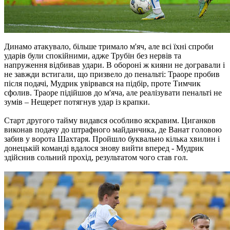
Динамо атакувало, більше тримало м'яч, але всі їхні спроби
ударів були спокійними, адже Трубін без нервів та
напруження відбивав удари. В обороні ж кияни не догравали і
не завжди встигали, що призвело до пенальті: Траоре пробив
після подачі, Мудрик увірвався на підбір, проте Тимчик
сфолив. Траоре підійшов до м'яча, але реалізувати пенальті не
зумів – Нещерет потягнув удар із крапки.
Старт другого тайму видався особливо яскравим. Циганков
виконав подачу до штрафного майданчика, де Ванат головою
забив у ворота Шахтаря. Пройшло буквально кілька хвилин і
донецькій команді вдалося знову вийти вперед - Мудрик
здійснив сольний прохід, результатом чого став гол.