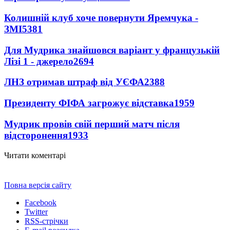
Колишній клуб хоче повернути Яремчука -
ЗМІ
5381
Для Мудрика знайшовся варіант у французькій
Лізі 1 - джерело
2694
ЛНЗ отримав штраф від УЄФА
2388
Президенту ФІФА загрожує відставка
1959
Мудрик провів свій перший матч після
відсторонення
1933
Читати коментарі
Повна версія сайту
Facebook
Twitter
RSS-стрічки