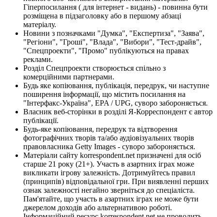
Гіперпосилання ( для інтернет - видань) - повинна бути
розміщена в підзаголовку або в першому абзаці
матеріалу.
Новини з позначками "Думка", "Експертиза", "Заява",
"Регіони", "Гроші", "Влада", "Вибори", "Тест-драйв",
"Спецпроекти", "Промо" публікуються на правах
реклами.
Розділ Спецпроекти створюється спільно з
комерційними партнерами.
Будь яке копіювання, публікація, передрук, чи наступне
поширення інформації, що містить посилання на
"Інтерфакс-Україна", EPA / UPG, суворо забороняється.
Власник веб-сторінки в розділі Я-Корреспондент є автор
публікації.
Будь-яке копіювання, передрук та відтворення
фотографічних творів та/або аудіовізуальних творів
правовласника Getty Images - суворо забороняється.
Матеріали сайту korrespondent.net призначені для осіб
старше 21 року (21+). Участь в азартних іграх може
викликати ігрову залежність. Дотримуйтесь правил
(принципів) відповідальної гри. При виявленні перших
ознак залежності негайно зверніться до спеціаліста.
Пам'ятайте, що участь в азартних іграх не може бути
джерелом доходів або альтернативою роботі.
Інформаційний ресурс korrespondent.net не проводить