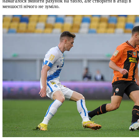
намагалося змінити рахунок на табло, але створити в атаці в
меншості нічого не зуміло.