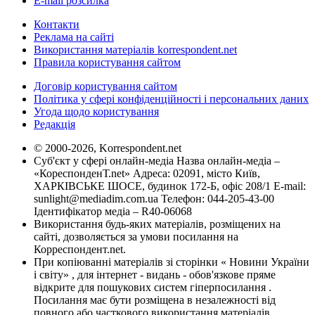
E-mail розсилка
Контакти
Реклама на сайті
Використання матеріалів korrespondent.net
Правила користування сайтом
Договір користування сайтом
Політика у сфері конфіденційності і персональних даних
Угода щодо користування
Редакція
© 2000-2026, Korrespondent.net
Суб'єкт у сфері онлайн-медіа Назва онлайн-медіа –
«КореспонденТ.net» Адреса: 02091, місто Київ,
ХАРКІВСЬКЕ ШОСЕ, будинок 172-Б, офіс 208/1 E-mail:
sunlight@mediadim.com.ua
Телефон: 044-205-43-00
Ідентифікатор медіа – R40-06068
Використання будь-яких матеріалів, розміщених на
сайті, дозволяється за умови посилання на
Корреспондент.net.
При копіюванні матеріалів зі сторінки « Новини України
і світу» , для інтернет - видань - обов'язкове пряме
відкрите для пошукових систем гіперпосилання .
Посилання має бути розміщена в незалежності від
повного або часткового використання матеріалів.