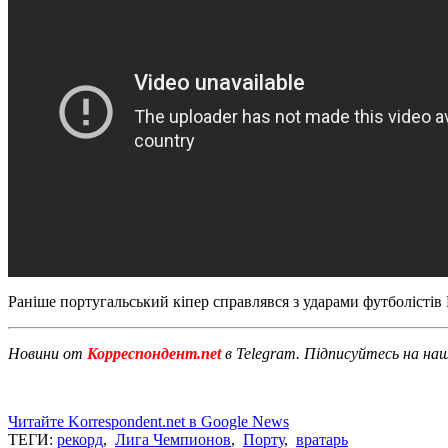
Раніше португальський кіпер справлявся з ударами футболістів
Новини от
Корреспондент.net
в Telegram. Підписуйтесь на на
Читайте Korrespondent.net в Google News
ТЕГИ:
рекорд
,
Лига Чемпионов
,
Порту
,
вратарь