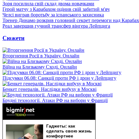
Зоря посилила свій склад двома новачками
Герой матчу з Карабахом оцінив свій забитий м'яч
Челсі виграв боротьбу за іспанського захисника
Тренер Динамо розкрив головний секрет перемоги над Караба
Реал завершив гучний трансфер вінгера Лейпцига
Сюжети
Вторгнення Росії в Україну. Онлайн
Війна на Близькому Сході. Онлайн
Підсумки 06.08: Санкції проти РФ і дрон у Лейпцигу
Бенкет генералів. Наслідки вибуху в Москві
Брудні технології. Атаки РФ на вибори у Франції