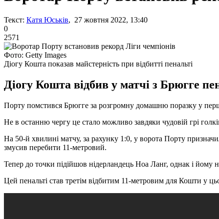
Текст:
Катя Юськів
, 27 жовтня 2022, 13:40
0
2571
Фото: Getty Images
Діогу Кошта показав майстерність при відбитті пенальті
Діогу Кошта відбив у матчі з Брюгге пен
Порту помстився Брюгге за розгромну домашню поразку у першом
Не в останню чергу це стало можливо завдяки чудовій грі голк
На 50-й хвилині матчу, за рахунку 1:0, у ворота Порту признач
змусив перебити 11-метровий.
Тепер до точки підійшов нідерландець Ноа Ланг, однак і йому 
Цей пенальті став третім відбитим 11-метровим для Кошти у цьо