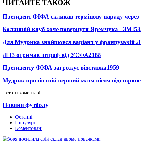
ЧИТАЙТЕ ТАКОЖ
Президент ФІФА скликав термінову нараду через 
Колишній клуб хоче повернути Яремчука - ЗМІ
53
Для Мудрика знайшовся варіант у французькій Ліз
ЛНЗ отримав штраф від УЄФА
2388
Президенту ФІФА загрожує відставка
1959
Мудрик провів свій перший матч після відсторон
Читати коментарі
Новини футболу
Останні
Популярні
Коментовані