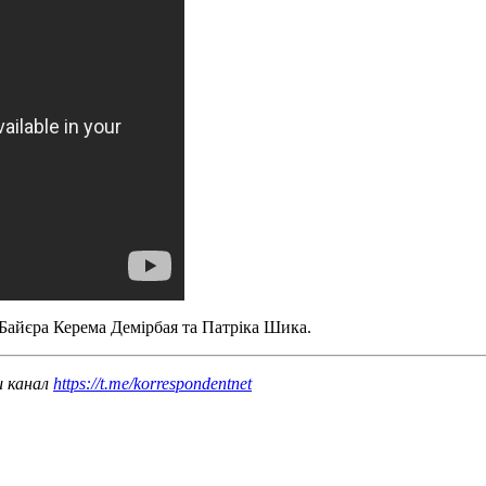
 Байєра Керема Демірбая та Патріка Шика.
ш канал
https://t.me/korrespondentnet