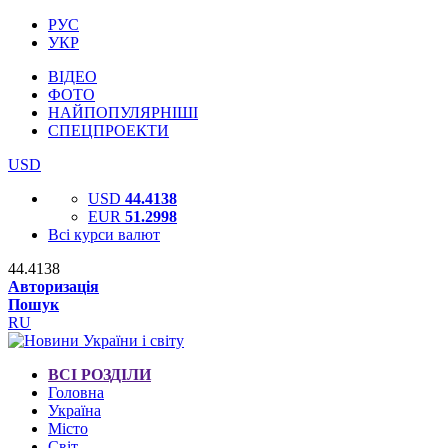
РУС
УКР
ВІДЕО
ФОТО
НАЙПОПУЛЯРНІШІ
СПЕЦПРОЕКТИ
USD
USD
44.4138
EUR
51.2998
Всі курси валют
44.4138
Авторизація
Пошук
RU
ВСІ РОЗДІЛИ
Головна
Україна
Місто
Світ