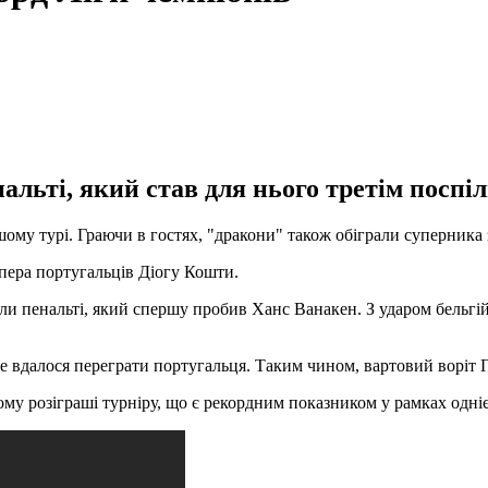
альті, який став для нього третім поспіл
у турі. Граючи в гостях, "дракони" також обіграли суперника з
іпера португальців Діогу Кошти.
или пенальті, який спершу пробив Ханс Ванакен. З ударом бельгі
не вдалося переграти португальця. Таким чином, вартовий воріт
му розіграші турніру, що є рекордним показником у рамках одніє