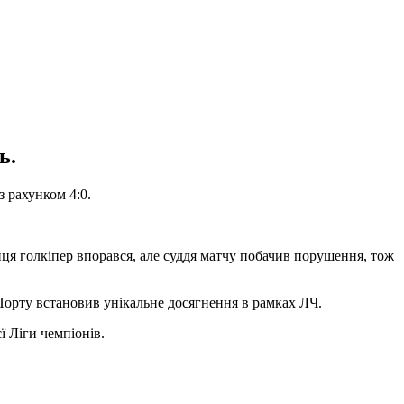
ь.
 рахунком 4:0.
йця голкіпер впорався, але суддя матчу побачив порушення, тож
 Порту встановив унікальне досягнення в рамках ЛЧ.
ї Ліги чемпіонів.