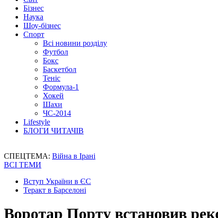
Бізнес
Наука
Шоу-бізнес
Спорт
Всі новини розділу
Футбол
Бокс
Баскетбол
Теніс
Формула-1
Хокей
Шахи
ЧС-2014
Lifestyle
БЛОГИ ЧИТАЧІВ
СПЕЦТЕМА:
Війна в Ірані
ВСІ ТЕМИ
Вступ України в ЄС
Теракт в Барселоні
Воротар Порту встановив реко