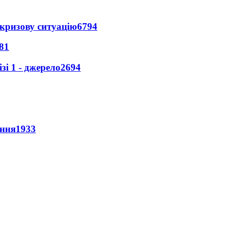
кризову ситуацію
6794
81
і 1 - джерело
2694
ення
1933