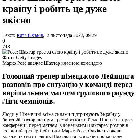
країну і робить це дуже
якісно
Текст:
Катя Юськів
, 2 листопада 2022, 09:29
0
748
Фото: Getty Images
Марко Розе вважає Шахтар класною командою
Головний тренер німецького Лейпцига
розповів про ситуацію у команді перед
вирішальним матчем групового раунду
Ліги чемпіонів.
Люди у Німеччині всіма силами підтримують Україну у
боротьбі із вторгненням кремлівських військ. Про це на прес-
конференції перед матчем із донецьким Шахтарем розповів
головний тренер Лейпцига Марко Розе. Фахівець також
відзначив силу гравців Шахтаря та розповів про кадрову