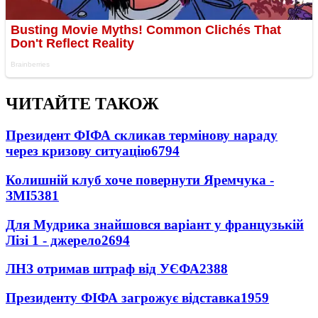
ЧИТАЙТЕ ТАКОЖ
Президент ФІФА скликав термінову нараду
через кризову ситуацію
6794
Колишній клуб хоче повернути Яремчука -
ЗМІ
5381
Для Мудрика знайшовся варіант у французькій
Лізі 1 - джерело
2694
ЛНЗ отримав штраф від УЄФА
2388
Президенту ФІФА загрожує відставка
1959