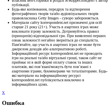
Власник веб-сторінки в розділі Я-Корреспондент є автор
публікації.
Будь-яке копіювання, передрук та відтворення
фотографічних творів та/або аудіовізуальних творів
правовласника Getty Images - суворо забороняється.
Матеріали сайту korrespondent.net призначені для осіб
старше 21 року (21+). Участь в азартних іграх може
викликати ігрову залежність. Дотримуйтесь правил
(принципів) відповідальної гри. При виявленні перших
ознак залежності негайно зверніться до спеціаліста.
Пам'ятайте, що участь в азартних іграх не може бути
джерелом доходів або альтернативою роботі.
Інформаційний ресурс korrespondent.net не проводить
ігри на реальні та/або віртуальні гроші, також сайт не
приймає ні в якій формі оплату ставок та інших
платежів, які пов’язані/можуть бути пов’язані з
азартними іграми, букмекерами чи тоталізаторами. Будь-
які матеріали на інформаційному ресурсі
korrespondent.net публікуються виключно в
інформаційних цілях.
X
Ошибка