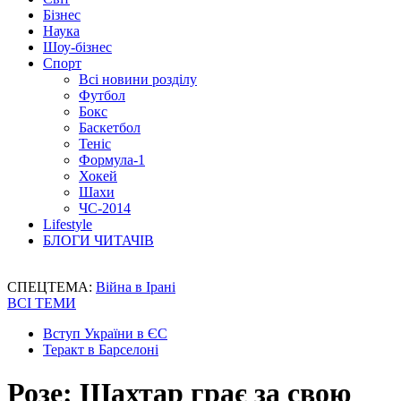
Бізнес
Наука
Шоу-бізнес
Спорт
Всі новини розділу
Футбол
Бокс
Баскетбол
Теніс
Формула-1
Хокей
Шахи
ЧС-2014
Lifestyle
БЛОГИ ЧИТАЧІВ
СПЕЦТЕМА:
Війна в Ірані
ВСІ ТЕМИ
Вступ України в ЄС
Теракт в Барселоні
Розе: Шахтар грає за свою