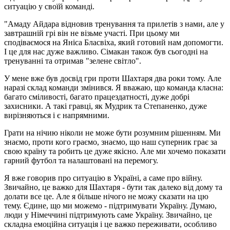
ситуацію у своїй команді.
"Амаду Айдара відновив тренування та прилетів з нами, але у
завтрашній грі він не візьме участі. При цьому ми
сподіваємося на Яніса Бласвіха, який готовий нам допомогти.
І це для нас дуже важливо. Сімакан також був сьогодні на
тренуванні та отримав "зелене світло".
У мене вже був досвід гри проти Шахтаря два роки тому. Але
наразі склад команди змінився. Я вважаю, що команда класна:
багато сміливості, багато працездатності, дуже добрі
захисники. А такі гравці, як Мудрик та Степаненко, дуже
вирізняються і є напрямними.
Грати на нічию ніколи не може бути розумним рішенням. Ми
знаємо, проти кого граємо, знаємо, що наш суперник грає за
свою країну та робить це дуже якісно. Але ми хочемо показати
гарний футбол та налаштовані на перемогу.
Я вже говорив про ситуацію в Україні, а саме про війну.
Звичайно, це важко для Шахтаря - бути так далеко від дому та
долати все це. Але я більше нічого не можу сказати на цю
тему. Єдине, що ми можемо - підтримувати Україну. Думаю,
люди у Німеччині підтримують саме Україну. Звичайно, це
складна емоційна ситуація і це важко переживати, особливо