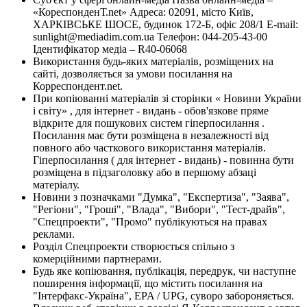
«КореспонденТ.net» Адреса: 02091, місто Київ,
ХАРКІВСЬКЕ ШОСЕ, будинок 172-Б, офіс 208/1 E-mail:
sunlight@mediadim.com.ua
Телефон: 044-205-43-00
Ідентифікатор медіа – R40-06068
Використання будь-яких матеріалів, розміщених на
сайті, дозволяється за умови посилання на
Корреспондент.net.
При копіюванні матеріалів зі сторінки « Новини України
і світу» , для інтернет - видань - обов'язкове пряме
відкрите для пошукових систем гіперпосилання .
Посилання має бути розміщена в незалежності від
повного або часткового використання матеріалів.
Гіперпосилання ( для інтернет - видань) - повинна бути
розміщена в підзаголовку або в першому абзаці
матеріалу.
Новини з позначками "Думка", "Експертиза", "Заява",
"Регіони", "Гроші", "Влада", "Вибори", "Тест-драйв",
"Спецпроекти", "Промо" публікуються на правах
реклами.
Розділ Спецпроекти створюється спільно з
комерційними партнерами.
Будь яке копіювання, публікація, передрук, чи наступне
поширення інформації, що містить посилання на
"Інтерфакс-Україна", EPA / UPG, суворо забороняється.