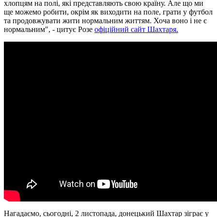
хлопцям на полі, які представляють свою країну. Але що ми
ще можемо робити, окрім як виходити на поле, грати у футбол
та продовжувати жити нормальним життям. Хоча воно і не є
нормальним", - цитує Розе
офіційний сайт Шахтаря.
Нагадаємо, сьогодні, 2 листопада, донецький Шахтар зіграє у