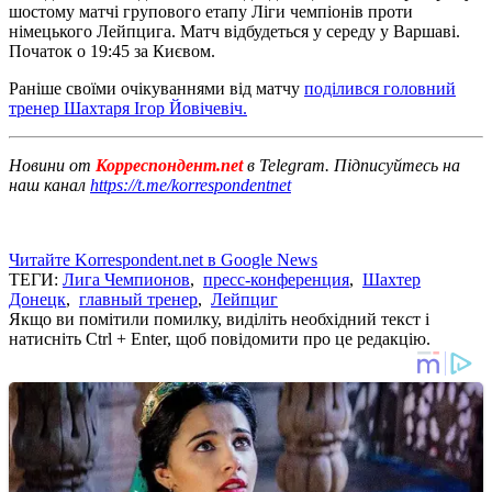
шостому матчі групового етапу Ліги чемпіонів проти
німецького Лейпцига. Матч відбудеться у середу у Варшаві.
Початок о 19:45 за Києвом.
Раніше своїми очікуваннями від матчу
поділився головний
тренер Шахтаря Ігор Йовічевіч.
Новини от
Корреспондент.net
в Telegram. Підписуйтесь на
наш канал
https://t.me/korrespondentnet
Читайте Korrespondent.net в Google News
ТЕГИ:
Лига Чемпионов
,
пресс-конференция
,
Шахтер
Донецк
,
главный тренер
,
Лейпциг
Якщо ви помітили помилку, виділіть необхідний текст і
натисніть Ctrl + Enter, щоб повідомити про це редакцію.