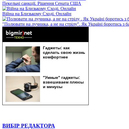
Пекельні санкції. Рішення Сената США
Війна на Близькому Сході. Онлайн
"Полювати на лучника, а не на стрілу". Як Україні боротись з 
ВИБІР РЕДАКТОРА