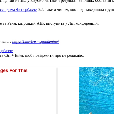
гляд, ми не заслуговуємо на такий результат. За інших обставин 
ся вдома Фенербахче
0:2. Таким чином, команда завершила групов
е та Ренн, кіпрський АЕК виступить у Лізі конференцій.
ш канал
https://t.me/korrespondentnet
ербахче
ь Ctrl + Enter, щоб повідомити про це редакцію.