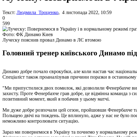
Текст:
Людмила Троценко
, 4 листопада 2022, 10:59
0
599
Фото: ФК Динамо Киев
Луческу пояснив провал Динамо в ЛЄ втомою
Головний тренер київського Динамо під
Динамо добре почало єврокубки, але коли настав час національ
Спеціаліст також проаналізував причини поразки в останньому 
"Ми припустилися двох помилок, які дозволили Фенербахче вигра
захисту. Проте Фенербахче грав добре, це відмінна команда з 
позитивний момент, який я побачив у цьому матчі.
Ми дуже добре розпочали цей сезон, пройшовши Фенербахче та 
Польщею двічі на тиждень. Це вплинуло, адже у нас не було пос
неможливо контролювати ситуацію.
Зараз ми повернемося в Україну та почнемо у нормальному режи