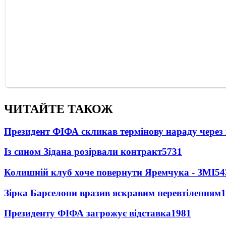
ЧИТАЙТЕ ТАКОЖ
Президент ФІФА скликав термінову нараду через 
Із сином Зідана розірвали контракт
5731
Колишній клуб хоче повернути Яремчука - ЗМІ
54
Зірка Барселони вразив яскравим перевтіленням
1
Президенту ФІФА загрожує відставка
1981