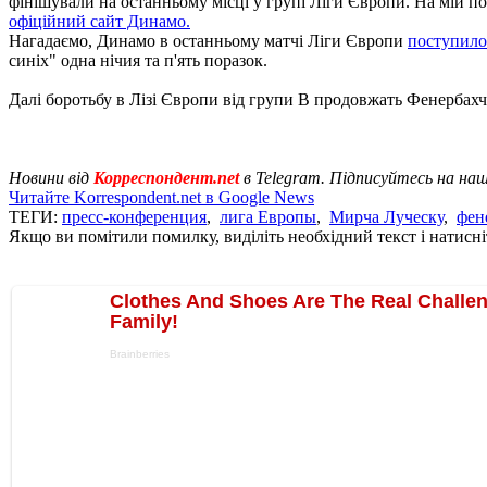
фінішували на останньому місці у групі Ліги Європи. На мій по
офіційний сайт Динамо.
Нагадаємо, Динамо в останньому матчі Ліги Європи
поступило
синіх" одна нічия та п'ять поразок.
Далі боротьбу в Лізі Європи від групи В продовжать Фенербахч
Новини від
Корреспондент.net
в Telegram. Підписуйтесь на на
Читайте Korrespondent.net в Google News
ТЕГИ:
пресс-конференция
,
лига Европы
,
Мирча Луческу
,
фен
Якщо ви помітили помилку, виділіть необхідний текст і натисніт