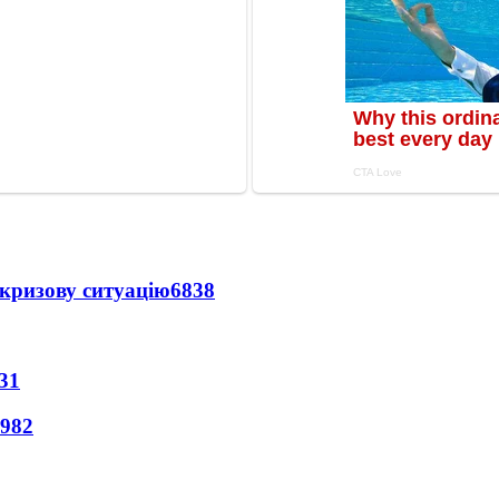
кризову ситуацію
6838
31
982