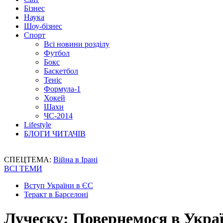
Бізнес
Наука
Шоу-бізнес
Спорт
Всі новини розділу
Футбол
Бокс
Баскетбол
Теніс
Формула-1
Хокей
Шахи
ЧС-2014
Lifestyle
БЛОГИ ЧИТАЧІВ
СПЕЦТЕМА:
Війна в Ірані
ВСІ ТЕМИ
Вступ України в ЄС
Теракт в Барселоні
Луческу: Повернемося в Укра