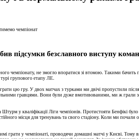
бив підсумки безславного виступу коман
ного чемпіонату, не змогло впоратися зі втомою. Такими бачить 
турі групового етапу ЛЕ.
ти цю гру. У двох матчах з турками ми двічі пропустили після к
сильними гравцями. Вони були дуже вмотивованими, ми ж грали за 
Штурм у кваліфікації Ліги чемпіонів. Протистояти Бенфікі було
тійного місця для тренувань та свого стадіону. Коли ми почали о
мі грати у чемпіонаті, проводячи домашні матчі у Києві. Тому 