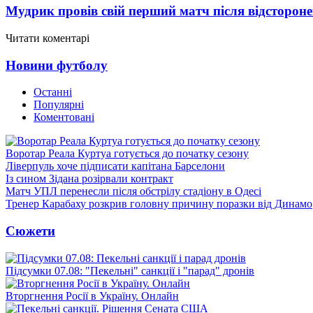
Мудрик провів свій перший матч після відсторон
Читати коментарі
Новини футболу
Останні
Популярні
Коментовані
Воротар Реала Куртуа готується до початку сезону
Ліверпуль хоче підписати капітана Барселони
Із сином Зідана розірвали контракт
Матч УПЛ перенесли після обстрілу стадіону в Одесі
Тренер Карабаху розкрив головну причину поразки від Динамо
Сюжети
Підсумки 07.08: "Пекельні" санкції і "парад" дронів
Вторгнення Росії в Україну. Онлайн