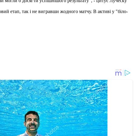
ми могли б досягти успішнішого результату", - цитує Луческу
ий етап, так і не вигравши жодного матчу. В активі у "біло-