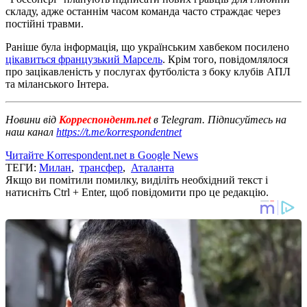
складу, адже останнім часом команда часто страждає через
постійні травми.
Раніше була інформація, що українським хавбеком посилено
цікавиться французький Марсель
. Крім того, повідомлялося
про зацікавленість у послугах футболіста з боку клубів АПЛ
та міланського Інтера.
Новини від
Корреспондент.net
в Telegram. Підписуйтесь на
наш канал
https://t.me/korrespondentnet
Читайте Korrespondent.net в Google News
ТЕГИ:
Милан
,
трансфер
,
Аталанта
Якщо ви помітили помилку, виділіть необхідний текст і
натисніть Ctrl + Enter, щоб повідомити про це редакцію.