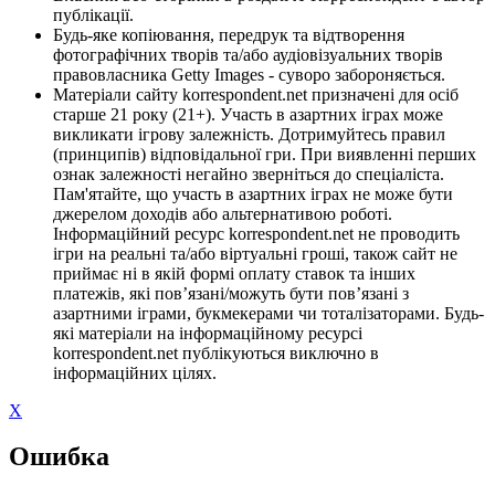
публікації.
Будь-яке копіювання, передрук та відтворення
фотографічних творів та/або аудіовізуальних творів
правовласника Getty Images - суворо забороняється.
Матеріали сайту korrespondent.net призначені для осіб
старше 21 року (21+). Участь в азартних іграх може
викликати ігрову залежність. Дотримуйтесь правил
(принципів) відповідальної гри. При виявленні перших
ознак залежності негайно зверніться до спеціаліста.
Пам'ятайте, що участь в азартних іграх не може бути
джерелом доходів або альтернативою роботі.
Інформаційний ресурс korrespondent.net не проводить
ігри на реальні та/або віртуальні гроші, також сайт не
приймає ні в якій формі оплату ставок та інших
платежів, які пов’язані/можуть бути пов’язані з
азартними іграми, букмекерами чи тоталізаторами. Будь-
які матеріали на інформаційному ресурсі
korrespondent.net публікуються виключно в
інформаційних цілях.
X
Ошибка