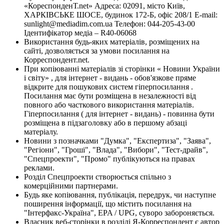
«КореспонденТ.net» Адреса: 02091, місто Київ,
ХАРКІВСЬКЕ ШОСЕ, будинок 172-Б, офіс 208/1 E-mail:
sunlight@mediadim.com.ua
Телефон: 044-205-43-00
Ідентифікатор медіа – R40-06068
Використання будь-яких матеріалів, розміщених на
сайті, дозволяється за умови посилання на
Корреспондент.net.
При копіюванні матеріалів зі сторінки « Новини України
і світу» , для інтернет - видань - обов'язкове пряме
відкрите для пошукових систем гіперпосилання .
Посилання має бути розміщена в незалежності від
повного або часткового використання матеріалів.
Гіперпосилання ( для інтернет - видань) - повинна бути
розміщена в підзаголовку або в першому абзаці
матеріалу.
Новини з позначками "Думка", "Експертиза", "Заява",
"Регіони", "Гроші", "Влада", "Вибори", "Тест-драйв",
"Спецпроекти", "Промо" публікуються на правах
реклами.
Розділ Спецпроекти створюється спільно з
комерційними партнерами.
Будь яке копіювання, публікація, передрук, чи наступне
поширення інформації, що містить посилання на
"Інтерфакс-Україна", EPA / UPG, суворо забороняється.
Власник веб-сторінки в розділі Я-Корреспондент є автор