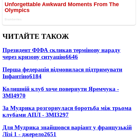
ЧИТАЙТЕ ТАКОЖ
Президент ФІФА скликав термінову нараду
через кризову ситуацію
6646
Перша федерація відмовилася підтримувати
Інфантіно
6184
Колишній клуб хоче повернути Яремчука -
ЗМІ
4970
За Мудрика розгорнулася боротьба між трьома
клубами АПЛ - ЗМІ
3297
Для Мудрика знайшовся варіант у французькій
Лізі 1 - джерело
2651