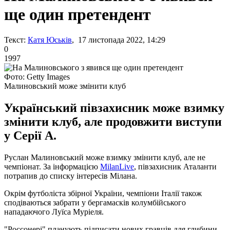
ще один претендент
Текст:
Катя Юськів
, 17 листопада 2022, 14:29
0
1997
Фото: Getty Images
Малиновський може змінити клуб
Український півзахисник може взимку
змінити клуб, але продовжити виступи
у Серії А.
Руслан Малиновський може взимку змінити клуб, але не
чемпіонат. За інформацією
MilanLive
, півзахисник Аталанти
потрапив до списку інтересів Мілана.
Окрім футболіста збірної України, чемпіони Італії також
сподіваються забрати у бергамасків колумбійського
нападаючого Луїса Муріеля.
"Россонері" планують підписати нових гравців для глибини