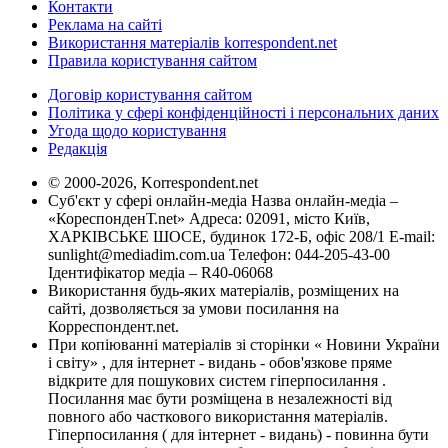
Контакти
Реклама на сайті
Використання матеріалів korrespondent.net
Правила користування сайтом
Договір користування сайтом
Політика у сфері конфіденційності і персональних даних
Угода щодо користування
Редакція
© 2000-2026, Korrespondent.net
Суб'єкт у сфері онлайн-медіа Назва онлайн-медіа –
«КореспонденТ.net» Адреса: 02091, місто Київ,
ХАРКІВСЬКЕ ШОСЕ, будинок 172-Б, офіс 208/1 E-mail:
sunlight@mediadim.com.ua
Телефон: 044-205-43-00
Ідентифікатор медіа – R40-06068
Використання будь-яких матеріалів, розміщених на
сайті, дозволяється за умови посилання на
Корреспондент.net.
При копіюванні матеріалів зі сторінки « Новини України
і світу» , для інтернет - видань - обов'язкове пряме
відкрите для пошукових систем гіперпосилання .
Посилання має бути розміщена в незалежності від
повного або часткового використання матеріалів.
Гіперпосилання ( для інтернет - видань) - повинна бути