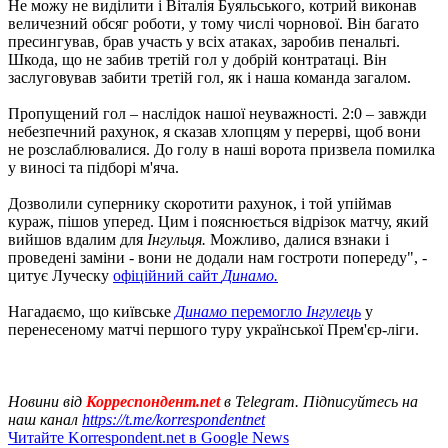
Не можу не виділити і Віталія Буяльського, котрий виконав
величезний обсяг роботи, у тому числі чорнової. Він багато
пресингував, брав участь у всіх атаках, заробив пенальті.
Шкода, що не забив третій гол у добрій контратаці. Він
заслуговував забити третій гол, як і наша команда загалом.
Пропущений гол – наслідок нашої неуважності. 2:0 – завжди
небезпечний рахунок, я сказав хлопцям у перерві, щоб вони
не розслаблювалися. До голу в наші ворота призвела помилка
у виносі та підборі м'яча.
Дозволили супернику скоротити рахунок, і той упіймав
кураж, пішов уперед. Цим і пояснюється відрізок матчу, який
вийшов вдалим для
Інгульця.
Можливо, далися взнаки і
проведені заміни - вони не додали нам гостроти попереду", -
цитує Луческу
офіційний сайт
Динамо.
Нагадаємо, що київське
Динамо
перемогло
Інгулець
у
перенесеному матчі першого туру української Прем'єр-ліги.
Новини від
Корреспондент.net
в Telegram. Підписуйтесь на
наш канал
https://t.me/korrespondentnet
Читайте Korrespondent.net в Google News