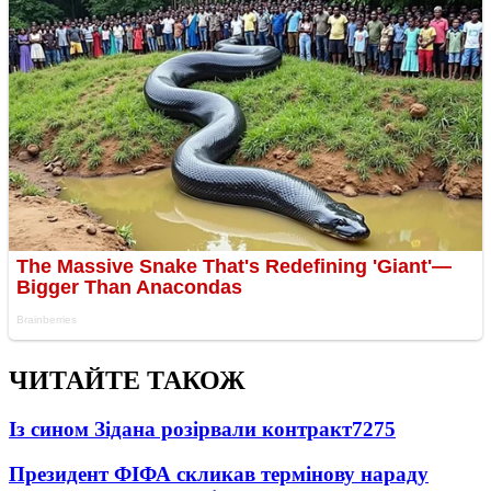
ЧИТАЙТЕ ТАКОЖ
Із сином Зідана розірвали контракт
7275
Президент ФІФА скликав термінову нараду