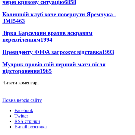
через кризову ситуацію
6858
Колишній клуб хоче повернути Яремчука -
ЗМІ
5463
Зірка Барселони вразив яскравим
перевтіленням
1994
Президенту ФІФА загрожує відставка
1993
Мудрик провів свій перший матч після
відсторонення
1965
Читати коментарі
Повна версія сайту
Facebook
Twitter
RSS-стрічки
E-mail розсилка