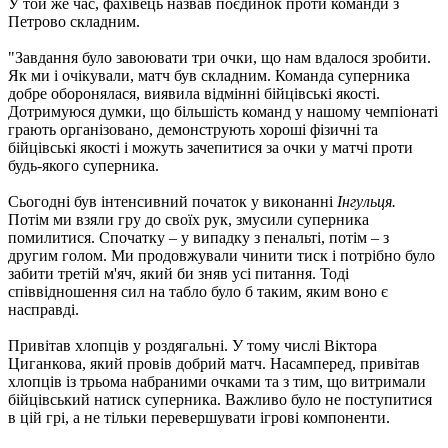
У той же час, фахівець назвав поєдинок проти команди з
Петрово складним.
"Завдання було завоювати три очки, що нам вдалося зробити.
Як ми і очікували, матч був складним. Команда суперника
добре оборонялася, виявила відмінні бійцівські якості.
Дотримуюся думки, що більшість команд у нашому чемпіонаті
грають організовано, демонструють хороші фізичні та
бійцівські якості і можуть зачепитися за очки у матчі проти
будь-якого суперника.
Сьогодні був інтенсивний початок у виконанні
Інгульця.
Потім ми взяли гру до своїх рук, змусили суперника
помилитися. Спочатку – у випадку з пенальті, потім – з
другим голом. Ми продовжували чинити тиск і потрібно було
забити третій м'яч, який би зняв усі питання. Тоді
співвідношення сил на табло було б таким, яким воно є
насправді.
Привітав хлопців у роздягальні. У тому числі Віктора
Циганкова, який провів добрий матч. Насамперед, привітав
хлопців із трьома набраними очками та з тим, що витримали
бійцівський натиск суперника. Важливо було не поступитися
в цій грі, а не тільки перевершувати ігрові компоненти.