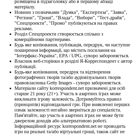
розміщена в підзаголовку або в першому абзаці
матеріалу.
Новини з позначками "Думка", "Експертиза", "Заява",
"Регіони", "Гроші", "Влада", "Вибори", "Тест-драйв",
"Спецпроекти", "Промо" публікуються на правах
реклами.
Розділ Спецпроекти створюється спільно з
комерційними партнерами.
Будь яке копіювання, публікація, передрук, чи наступне
поширення інформації, що містить посилання на
"Інтерфакс-Україна", EPA / UPG, суворо забороняється.
Власник веб-сторінки в розділі Я-Корреспондент є автор
публікації.
Будь-яке копіювання, передрук та відтворення
фотографічних творів та/або аудіовізуальних творів
правовласника Getty Images - суворо забороняється.
Матеріали сайту korrespondent.net призначені для осіб
старше 21 року (21+). Участь в азартних іграх може
викликати ігрову залежність. Дотримуйтесь правил
(принципів) відповідальної гри. При виявленні перших
ознак залежності негайно зверніться до спеціаліста.
Пам'ятайте, що участь в азартних іграх не може бути
джерелом доходів або альтернативою роботі.
Інформаційний ресурс korrespondent.net не проводить
ігри на реальні та/або віртуальні гроші, також сайт не