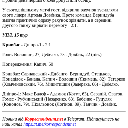
ігровий день першого кола допустили осічку.
У сьогоднішньому матчі гості відкрили рахунок зусиллями
свого лідера Артема Довбика. Проте команда Вернидуба
змогла практично одразу рахунок зрівняти, а в середині
другого тайму вирвати перемогу - 2:1.
УПЛ. 15 тур
Кривбас
- Дніпро-1 - 2:1
Голи: Волошин, 27, Дебелко, 73 - Довбик, 22 (пін.)
Попередження: Капич, 50
Кривбас: Сарнавський - Дибанго, Вернидуб, Стецьков,
Понеділок - Банада, Капич - Волошин (Якимець, 82), Татарков
(Хомченовський, 76), Микитишин (Задерака, 66) - Дебелко.
Дніпро-1: Макс Валеф - Адамюк (Когут, 63), Сарапій, Сваток,
Гомес - Рубчинський (Назаренко, 63), Бабенко - Гуцуляк
(Кононов, 79), Піхальонок (Логінов, 89), Танчик - Довбик.
Новини від
Корреспондент.net
в Telegram. Підписуйтесь на
наш канал
https://t.me/korrespondentnet