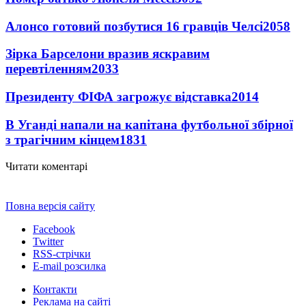
Алонсо готовий позбутися 16 гравців Челсі
2058
Зірка Барселони вразив яскравим
перевтіленням
2033
Президенту ФІФА загрожує відставка
2014
В Уганді напали на капітана футбольної збірної
з трагічним кінцем
1831
Читати коментарі
Повна версія сайту
Facebook
Twitter
RSS-стрічки
E-mail розсилка
Контакти
Реклама на сайті