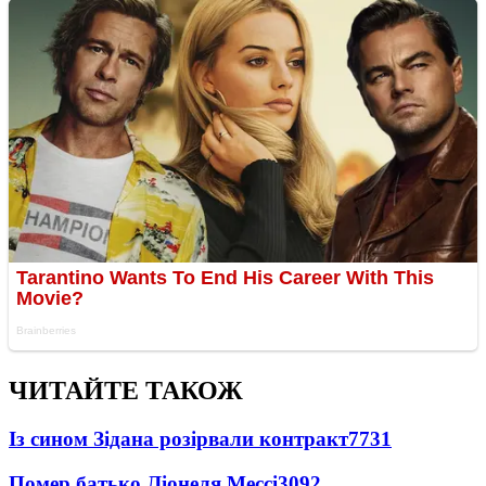
ЧИТАЙТЕ ТАКОЖ
Із сином Зідана розірвали контракт
7731
Помер батько Ліонеля Мессі
3092