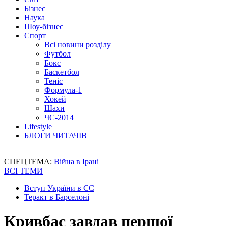
Бізнес
Наука
Шоу-бізнес
Спорт
Всі новини розділу
Футбол
Бокс
Баскетбол
Теніс
Формула-1
Хокей
Шахи
ЧС-2014
Lifestyle
БЛОГИ ЧИТАЧІВ
СПЕЦТЕМА:
Війна в Ірані
ВСІ ТЕМИ
Вступ України в ЄС
Теракт в Барселоні
Кривбас завдав першої