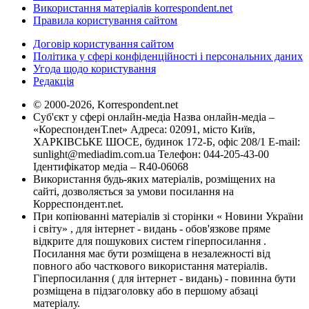
Використання матеріалів korrespondent.net
Правила користування сайтом
Договір користування сайтом
Політика у сфері конфіденційності і персональних даних
Угода щодо користування
Редакція
© 2000-2026, Korrespondent.net
Суб'єкт у сфері онлайн-медіа Назва онлайн-медіа –
«КореспонденТ.net» Адреса: 02091, місто Київ,
ХАРКІВСЬКЕ ШОСЕ, будинок 172-Б, офіс 208/1 E-mail:
sunlight@mediadim.com.ua
Телефон: 044-205-43-00
Ідентифікатор медіа – R40-06068
Використання будь-яких матеріалів, розміщених на
сайті, дозволяється за умови посилання на
Корреспондент.net.
При копіюванні матеріалів зі сторінки « Новини України
і світу» , для інтернет - видань - обов'язкове пряме
відкрите для пошукових систем гіперпосилання .
Посилання має бути розміщена в незалежності від
повного або часткового використання матеріалів.
Гіперпосилання ( для інтернет - видань) - повинна бути
розміщена в підзаголовку або в першому абзаці
матеріалу.