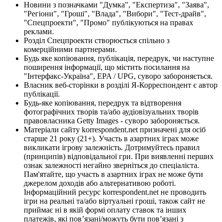
Новини з позначками "Думка", "Експертиза", "Заява",
"Регіони", "Гроші", "Влада", "Вибори", "Тест-драйв",
"Спецпроекти", "Промо" публікуються на правах
реклами.
Розділ Спецпроекти створюється спільно з
комерційними партнерами.
Будь яке копіювання, публікація, передрук, чи наступне
поширення інформації, що містить посилання на
"Інтерфакс-Україна", EPA / UPG, суворо забороняється.
Власник веб-сторінки в розділі Я-Корреспондент є автор
публікації.
Будь-яке копіювання, передрук та відтворення
фотографічних творів та/або аудіовізуальних творів
правовласника Getty Images - суворо забороняється.
Матеріали сайту korrespondent.net призначені для осіб
старше 21 року (21+). Участь в азартних іграх може
викликати ігрову залежність. Дотримуйтесь правил
(принципів) відповідальної гри. При виявленні перших
ознак залежності негайно зверніться до спеціаліста.
Пам'ятайте, що участь в азартних іграх не може бути
джерелом доходів або альтернативою роботі.
Інформаційний ресурс korrespondent.net не проводить
ігри на реальні та/або віртуальні гроші, також сайт не
приймає ні в якій формі оплату ставок та інших
платежів, які пов’язані/можуть бути пов’язані з