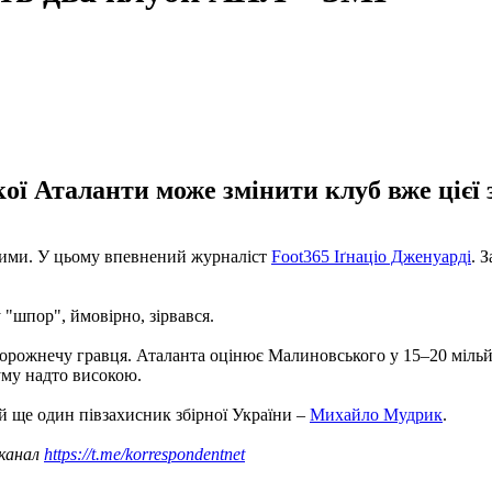
кої Аталанти може змінити клуб вже цієї 
 зими. У цьому впевнений журналіст
Foot365 Іґнаціо Дженуарді
. 
 "шпор", ймовірно, зірвався.
 дорожнечу гравця. Аталанта оцінює Малиновського у 15–20 міль
уму надто високою.
й ще один півзахисник збірної України –
Михайло Мудрик
.
 канал
https://t.me/korrespondentnet