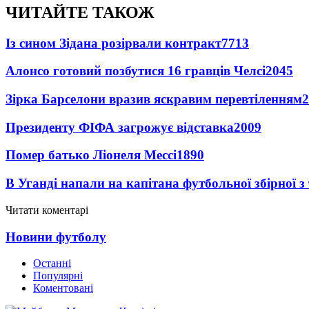
ЧИТАЙТЕ ТАКОЖ
Із сином Зідана розірвали контракт
7713
Алонсо готовий позбутися 16 гравців Челсі
2045
Зірка Барселони вразив яскравим перевтіленням
2
Президенту ФІФА загрожує відставка
2009
Помер батько Ліонеля Мессі
1890
В Уганді напали на капітана футбольної збірної з
Читати коментарі
Новини футболу
Останні
Популярні
Коментовані