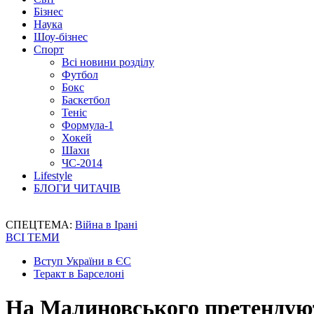
Бізнес
Наука
Шоу-бізнес
Спорт
Всі новини розділу
Футбол
Бокс
Баскетбол
Теніс
Формула-1
Хокей
Шахи
ЧС-2014
Lifestyle
БЛОГИ ЧИТАЧІВ
СПЕЦТЕМА:
Війна в Ірані
ВСІ ТЕМИ
Вступ України в ЄС
Теракт в Барселоні
На Малиновського претендую