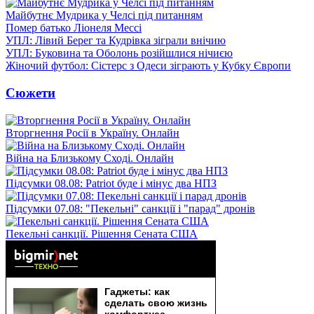
Майбутнє Мудрика у Челсі під питанням
Помер батько Ліонеля Мессі
УПЛ: Лівий Берег та Кудрівка зіграли внічию
УПЛ: Буковина та Оболонь розійшлися нічиєю
Жіночий футбол: Сістерс з Одеси зіграють у Кубку Європи
Сюжети
Вторгнення Росії в Україну. Онлайн
Війна на Близькому Сході. Онлайн
Підсумки 08.08: Patriot буде і мінус два НПЗ
Підсумки 07.08: "Пекельні" санкції і "парад" дронів
Пекельні санкції. Рішення Сената США