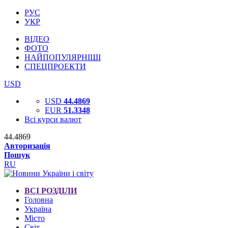
РУС
УКР
ВІДЕО
ФОТО
НАЙПОПУЛЯРНІШІ
СПЕЦПРОЕКТИ
USD
USD
44.4869
EUR
51.3348
Всі курси валют
44.4869
Авторизація
Пошук
RU
ВСІ РОЗДІЛИ
Головна
Україна
Місто
Світ