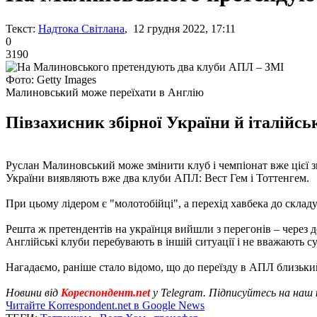
Текст:
Надтока Світлана
, 12 грудня 2022, 17:11
0
3190
Фото: Getty Images
Малиновський може переїхати в Англію
Півзахисник збірної України й італійсь
Руслан Малиновський може змінити клуб і чемпіонат вже цієї
України виявляють вже два клуби АПЛ: Вест Гем і Тоттенгем.
При цьому лідером є "молотобійці", а перехід хавбека до складу
Решта ж претендентів на українця вийшли з перегонів – через
Англійські клуби перебувають в іншій ситуації і не вважають с
Нагадаємо, раніше стало відомо, що до переїзду в АПЛ близьки
Новини від
Кореспондент.net
у Telegram. Підписуйтесь на наш
Читайте Korrespondent.net в Google News