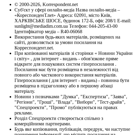
© 2000-2026, Korrespondent.net
Суб'єкт у сфері онлайн-медіа Назва онлайн-медіа –
«КореспонденТ.net» Адреса: 02091, місто Київ,
ХАРКІВСЬКЕ ШОСЕ, будинок 172-Б, офіс 208/1 E-mail:
sunlight@mediadim.com.ua
Телефон: 044-205-43-00
Ідентифікатор медіа – R40-06068
Використання будь-яких матеріалів, розміщених на
сайті, дозволяється за умови посилання на
Корреспондент.net.
При копіюванні матеріалів зі сторінки « Новини України
і світу» , для інтернет - видань - обов'язкове пряме
відкрите для пошукових систем гіперпосилання .
Посилання має бути розміщена в незалежності від
повного або часткового використання матеріалів.
Гіперпосилання ( для інтернет - видань) - повинна бути
розміщена в підзаголовку або в першому абзаці
матеріалу.
Новини з позначками "Думка", "Експертиза", "Заява",
"Регіони", "Гроші", "Влада", "Вибори", "Тест-драйв",
"Спецпроекти", "Промо" публікуються на правах
реклами.
Розділ Спецпроекти створюється спільно з
комерційними партнерами.
Будь яке копіювання, публікація, передрук, чи наступне
поширення інформації, що містить посилання на