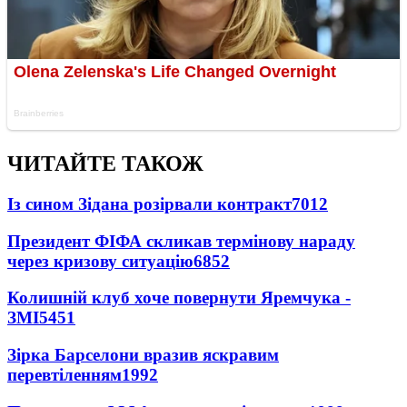
ЧИТАЙТЕ ТАКОЖ
Із сином Зідана розірвали контракт
7012
Президент ФІФА скликав термінову нараду
через кризову ситуацію
6852
Колишній клуб хоче повернути Яремчука -
ЗМІ
5451
Зірка Барселони вразив яскравим
перевтіленням
1992