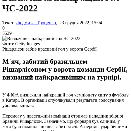
ЧС-2022
Текст:
Людмила Троценко
, 23 грудня 2022, 15:04
0
5539
Фото: Getty Images
Рішарлісон забив красивий гол у ворота Сербії
М'яч, забитий бразильцем
Рішарлісоном у ворота команди Сербії,
визнаний найкрасивішим на турнірі.
У ФІФА визначили найкращий гол чемпіонату світу з футболу
в Катарі. В організації опублікували результати голосування
уболівальників.
Перемогу у престижній номінації отримав нападник збірної
Бразилії Рішарлісон. Зазначимо, що форвард був єдиним, у
кого було номіновано два забиті м'ячі. А переміг удар бічними