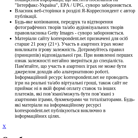
"Інтерфакс-Україна", EPA / UPG, суворо забороняється.
Власник веб-сторінки в розділі Я-Корреспондент є автор
публікації.
Будь-яке копіювання, передрук та відтворення
фотографічних творів та/або аудіовізуальних творів
правовласника Getty Images - суворо забороняється.
Матеріали сайту korrespondent.net призначені для осіб
старше 21 року (21+). Участь в азартних іграх може
викликати ігрову залежність. Дотримуйтесь правил
(принципів) відповідальної гри. При виявленні перших
ознак залежності негайно зверніться до спеціаліста.
Пам'ятайте, що участь в азартних іграх не може бути
джерелом доходів або альтернативою роботі.
Інформаційний ресурс korrespondent.net не проводить
ігри на реальні та/або віртуальні гроші, також сайт не
приймає ні в якій формі оплату ставок та інших
платежів, які пов’язані/можуть бути пов’язані з
азартними іграми, букмекерами чи тоталізаторами. Будь-
які матеріали на інформаційному ресурсі
korrespondent.net публікуються виключно в
інформаційних цілях.
X