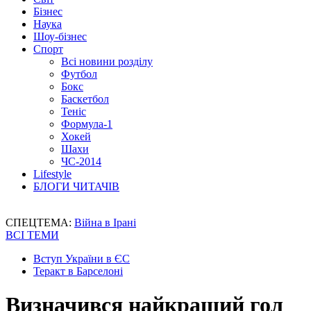
Бізнес
Наука
Шоу-бізнес
Спорт
Всі новини розділу
Футбол
Бокс
Баскетбол
Теніс
Формула-1
Хокей
Шахи
ЧС-2014
Lifestyle
БЛОГИ ЧИТАЧІВ
СПЕЦТЕМА:
Війна в Ірані
ВСІ ТЕМИ
Вступ України в ЄС
Теракт в Барселоні
Визначився найкращий гол