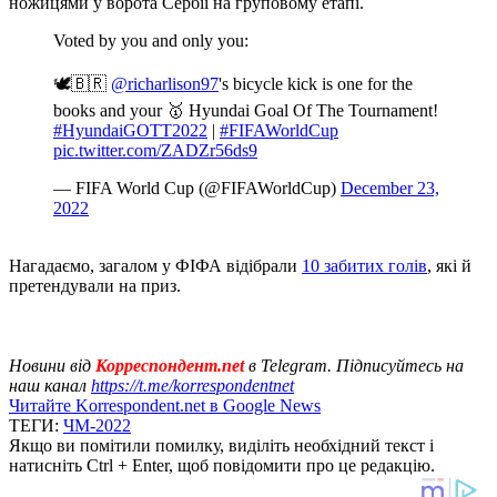
ножицями у ворота Сербії на груповому етапі.
Voted by you and only you:
🕊🇧🇷
@richarlison97
's bicycle kick is one for the
books and your 🥇 Hyundai Goal Of The Tournament!
#HyundaiGOTT2022
|
#FIFAWorldCup
pic.twitter.com/ZADZr56ds9
— FIFA World Cup (@FIFAWorldCup)
December 23,
2022
Нагадаємо, загалом у ФІФА відібрали
10 забитих голів
, які й
претендували на приз.
Новини від
Корреспондент.net
в Telegram. Підписуйтесь на
наш канал
https://t.me/korrespondentnet
Читайте Korrespondent.net в Google News
ТЕГИ:
ЧМ-2022
Якщо ви помітили помилку, виділіть необхідний текст і
натисніть Ctrl + Enter, щоб повідомити про це редакцію.