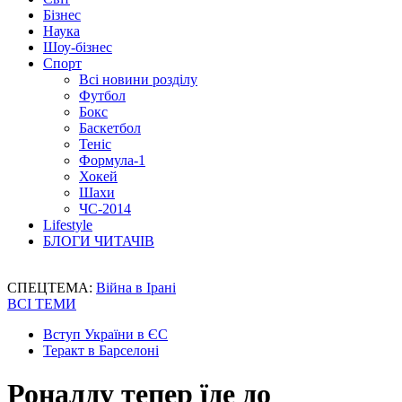
Бізнес
Наука
Шоу-бізнес
Спорт
Всі новини розділу
Футбол
Бокс
Баскетбол
Теніс
Формула-1
Хокей
Шахи
ЧС-2014
Lifestyle
БЛОГИ ЧИТАЧІВ
СПЕЦТЕМА:
Війна в Ірані
ВСІ ТЕМИ
Вступ України в ЄС
Теракт в Барселоні
Роналду тепер їде до