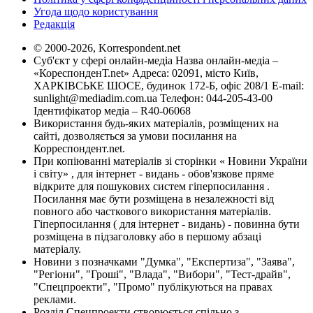
Угода щодо користування
Редакція
© 2000-2026, Korrespondent.net
Суб'єкт у сфері онлайн-медіа Назва онлайн-медіа –
«КореспонденТ.net» Адреса: 02091, місто Київ,
ХАРКІВСЬКЕ ШОСЕ, будинок 172-Б, офіс 208/1 E-mail:
sunlight@mediadim.com.ua
Телефон: 044-205-43-00
Ідентифікатор медіа – R40-06068
Використання будь-яких матеріалів, розміщених на
сайті, дозволяється за умови посилання на
Корреспондент.net.
При копіюванні матеріалів зі сторінки « Новини України
і світу» , для інтернет - видань - обов'язкове пряме
відкрите для пошукових систем гіперпосилання .
Посилання має бути розміщена в незалежності від
повного або часткового використання матеріалів.
Гіперпосилання ( для інтернет - видань) - повинна бути
розміщена в підзаголовку або в першому абзаці
матеріалу.
Новини з позначками "Думка", "Експертиза", "Заява",
"Регіони", "Гроші", "Влада", "Вибори", "Тест-драйв",
"Спецпроекти", "Промо" публікуються на правах
реклами.
Розділ Спецпроекти створюється спільно з