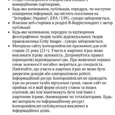
комерційними партнерами.
Будь яке копіювання, публікація, передрук, чи наступне
поширення інформації, що містить посилання на
"Інтерфакс-Україна", EPA / UPG, суворо забороняється.
Власник веб-сторінки в розділі Я-Корреспондент є автор
публікації.
Будь-яке копіювання, передрук та відтворення
фотографічних творів та/або аудіовізуальних творів
правовласника Getty Images - суворо забороняється.
Матеріали сайту korrespondent.net призначені для осіб
старше 21 року (21+). Участь в азартних іграх може
викликати ігрову залежність. Дотримуйтесь правил
(принципів) відповідальної гри. При виявленні перших
ознак залежності негайно зверніться до спеціаліста.
Пам'ятайте, що участь в азартних іграх не може бути
джерелом доходів або альтернативою роботі.
Інформаційний ресурс korrespondent.net не проводить
ігри на реальні та/або віртуальні гроші, також сайт не
приймає ні в якій формі оплату ставок та інших
платежів, які пов’язані/можуть бути пов’язані з
азартними іграми, букмекерами чи тоталізаторами. Будь-
які матеріали на інформаційному ресурсі
korrespondent.net публікуються виключно в
інформаційних цілях.