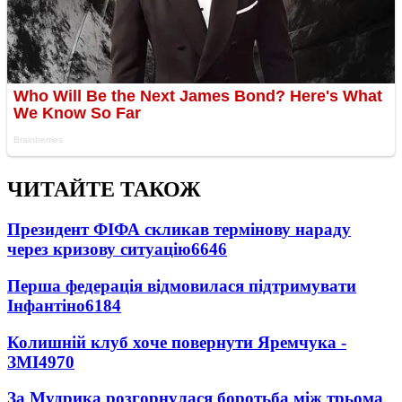
ЧИТАЙТЕ ТАКОЖ
Президент ФІФА скликав термінову нараду
через кризову ситуацію
6646
Перша федерація відмовилася підтримувати
Інфантіно
6184
Колишній клуб хоче повернути Яремчука -
ЗМІ
4970
За Мудрика розгорнулася боротьба між трьома