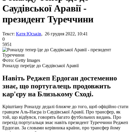
Саудівської Аравії -
президент Туреччини
Текст:
Катя Юськів
, 26 грудня 2022, 10:41
0
5951
Фото: Getty Images
Роналду переїде до Саудівської Аравії
Навіть Реджеп Ердоган достеменно
знає, що португалець продовжить
кар'єру на Близькому Сході.
Кріштіану Роналду дедалі ближче до того, щоб офіційно стати
гравцем Аль-Насра із Саудівської Аравії. Про трансфер, як
той, що відбувся, говорять багато футбольних видань. Про
перехід португальця знає навіть президент Туреччини Реджеп
Ердоган. За словами керівника країни, про трансфер йому