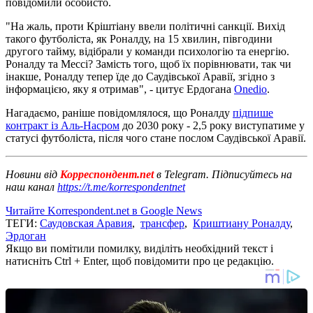
повідомили особисто.
"На жаль, проти Кріштіану ввели політичні санкції. Вихід
такого футболіста, як Роналду, на 15 хвилин, півгодини
другого тайму, відібрали у команди психологію та енергію.
Роналду та Мессі? Замість того, щоб їх порівнювати, так чи
інакше, Роналду тепер їде до Саудівської Аравії, згідно з
інформацією, яку я отримав", - цитує Ердогана
Onedio
.
Нагадаємо, раніше повідомлялося, що Роналду
підпише
контракт із Аль-Насром
до 2030 року - 2,5 року виступатиме у
статусі футболіста, після чого стане послом Саудівської Аравії.
Новини від
Корреспондент.net
в Telegram. Підписуйтесь на
наш канал
https://t.me/korrespondentnet
Читайте Korrespondent.net в Google News
ТЕГИ:
Саудовская Аравия
,
трансфер
,
Криштиану Роналду
,
Эрдоган
Якщо ви помітили помилку, виділіть необхідний текст і
натисніть Ctrl + Enter, щоб повідомити про це редакцію.