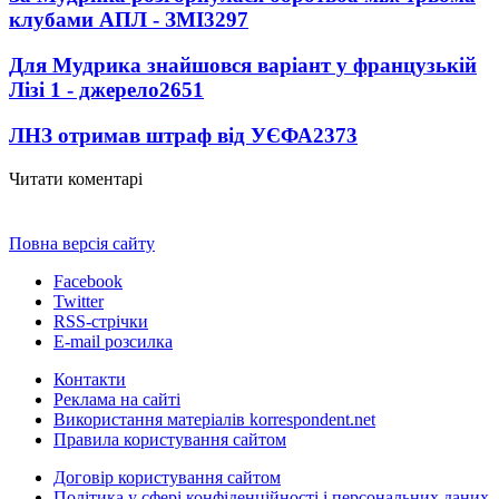
клубами АПЛ - ЗМІ
3297
Для Мудрика знайшовся варіант у французькій
Лізі 1 - джерело
2651
ЛНЗ отримав штраф від УЄФА
2373
Читати коментарі
Повна версія сайту
Facebook
Twitter
RSS-стрічки
E-mail розсилка
Контакти
Реклама на сайті
Використання матеріалів korrespondent.net
Правила користування сайтом
Договір користування сайтом
Політика у сфері конфіденційності і персональних даних