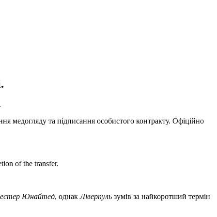
.
.
ня медогляду та підписання особистого контракту. Офіційно
ion of the transfer.
естер Юнайтед
, однак
Ліверпуль
зумів за найкоротший термін