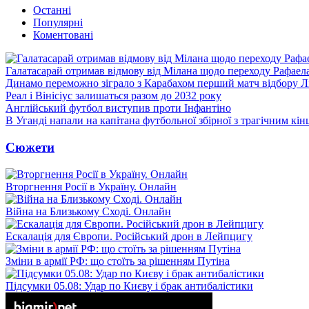
Останні
Популярні
Коментовані
Галатасарай отримав відмову від Мілана щодо переходу Рафаел
Динамо переможно зіграло з Карабахом перший матч відбору Л
Реал і Вінісіус залишаться разом до 2032 року
Англійський футбол виступив проти Інфантіно
В Уганді напали на капітана футбольної збірної з трагічним кін
Сюжети
Вторгнення Росії в Україну. Онлайн
Війна на Близькому Сході. Онлайн
Ескалація для Європи. Російський дрон в Лейпцигу
Зміни в армії РФ: що стоїть за рішенням Путіна
Підсумки 05.08: Удар по Києву і брак антибалістики