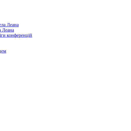
а Леана
іги конференцій
цем