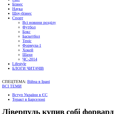
Бізнес
Наука
Шоу-бізнес
Спорт
Всі новини розділу
Футбол
Бокс
Баскетбол
Теніс
Формула-1
Хокей
Шахи
ЧС-2014
Lifestyle
БЛОГИ ЧИТАЧІВ
СПЕЦТЕМА:
Війна в Ірані
ВСІ ТЕМИ
Вступ України в ЄС
Теракт в Барселоні
Ліверпуль купив собі форвар