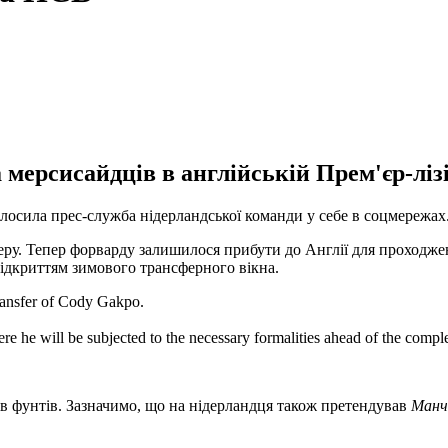
 мерсисайдців в англійській Прем'єр-лізі
олосила прес-служба нідерландської команди у себе в соцмережах
у. Тепер форварду залишилося прибути до Англії для проходжен
 відкриттям зимового трансферного вікна.
ransfer of Cody Gakpo.
e he will be subjected to the necessary formalities ahead of the complet
ів фунтів. Зазначимо, що на нідерландця також претендував
Манч