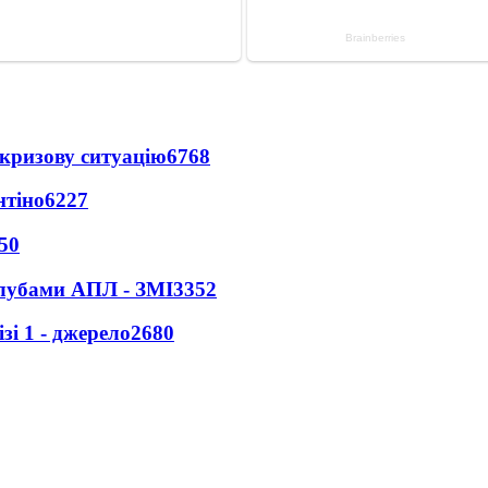
кризову ситуацію
6768
нтіно
6227
50
клубами АПЛ - ЗМІ
3352
і 1 - джерело
2680