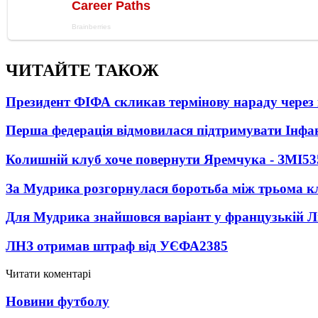
ЧИТАЙТЕ ТАКОЖ
Президент ФІФА скликав термінову нараду через 
Перша федерація відмовилася підтримувати Інфа
Колишній клуб хоче повернути Яремчука - ЗМІ
53
За Мудрика розгорнулася боротьба між трьома 
Для Мудрика знайшовся варіант у французькій Ліз
ЛНЗ отримав штраф від УЄФА
2385
Читати коментарі
Новини футболу