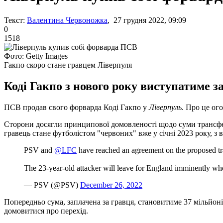
Текст:
Валентина Червоножка
, 27 грудня 2022, 09:09
0
1518
Фото: Getty Images
Гакпо скоро стане гравцем Ліверпуля
Коді Гакпо з нового року виступатиме за
ПСВ продав свого форварда Коді Гакпо у
Ліверпуль
. Про це ог
Сторони досягли принципової домовленості щодо суми трансфер
гравець стане футболістом "червоних" вже у січні 2023 року, з
PSV and
@LFC
have reached an agreement on the proposed t
The 23-year-old attacker will leave for England imminently wher
— PSV (@PSV)
December 26, 2022
Попередньо сума, заплачена за гравця, становитиме 37 мільйон
домовитися про перехід.