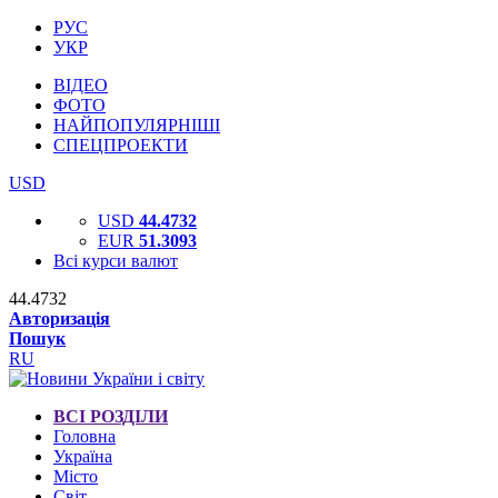
РУС
УКР
ВІДЕО
ФОТО
НАЙПОПУЛЯРНІШІ
СПЕЦПРОЕКТИ
USD
USD
44.4732
EUR
51.3093
Всі курси валют
44.4732
Авторизація
Пошук
RU
ВСІ РОЗДІЛИ
Головна
Україна
Місто
Світ