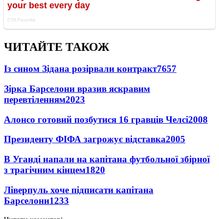
ЧИТАЙТЕ ТАКОЖ
Із сином Зідана розірвали контракт
7657
Зірка Барселони вразив яскравим
перевтіленням
2023
Алонсо готовий позбутися 16 гравців Челсі
2008
Президенту ФІФА загрожує відставка
2005
В Уганді напали на капітана футбольної збірної
з трагічним кінцем
1820
Ліверпуль хоче підписати капітана
Барселони
1233