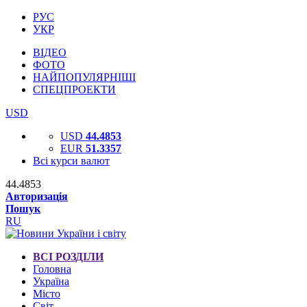
РУС
УКР
ВІДЕО
ФОТО
НАЙПОПУЛЯРНІШІ
СПЕЦПРОЕКТИ
USD
USD
44.4853
EUR
51.3357
Всі курси валют
44.4853
Авторизація
Пошук
RU
ВСІ РОЗДІЛИ
Головна
Україна
Місто
Світ