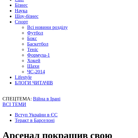
Бізнес
Наука
Шоу-бізнес
Спорт
Всі новини розділу
Футбол
Бокс
Баскетбол
Теніс
Формула-1
Хокей
Шахи
ЧС-2014
Lifestyle
БЛОГИ ЧИТАЧІВ
СПЕЦТЕМА:
Війна в Ірані
ВСІ ТЕМИ
Вступ України в ЄС
Теракт в Барселоні
Арсенал покращив свою