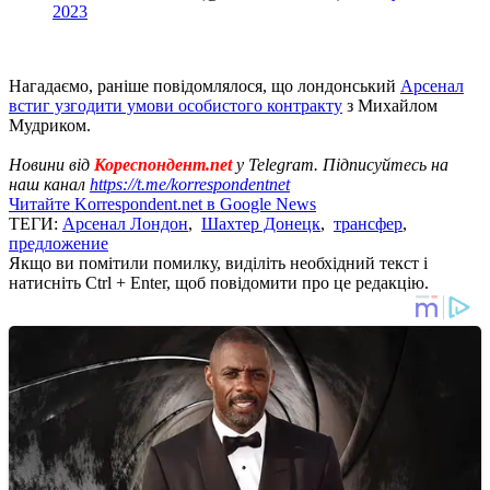
2023
Нагадаємо, раніше повідомлялося, що лондонський
Арсенал
встиг узгодити умови особистого контракту
з Михайлом
Мудриком.
Новини від
Кореспондент.net
у Telegram. Підписуйтесь на
наш канал
https://t.me/korrespondentnet
Читайте Korrespondent.net в Google News
ТЕГИ:
Арсенал Лондон
,
Шахтер Донецк
,
трансфер
,
предложение
Якщо ви помітили помилку, виділіть необхідний текст і
натисніть Ctrl + Enter, щоб повідомити про це редакцію.