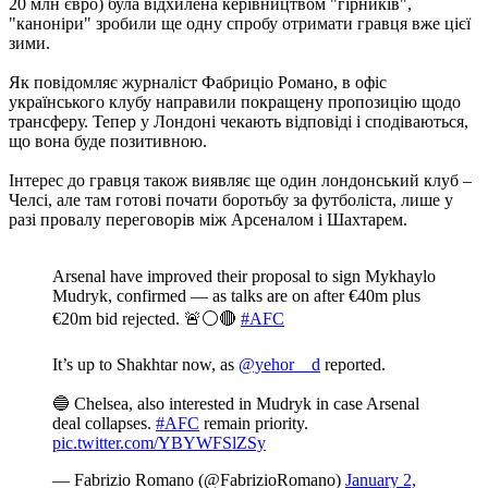
20 млн євро) була відхилена керівництвом "гірників",
"каноніри" зробили ще одну спробу отримати гравця вже цієї
зими.
Як повідомляє журналіст Фабриціо Романо, в офіс
українського клубу направили покращену пропозицію щодо
трансферу. Тепер у Лондоні чекають відповіді і сподіваються,
що вона буде позитивною.
Інтерес до гравця також виявляє ще один лондонський клуб –
Челсі, але там готові почати боротьбу за футболіста, лише у
разі провалу переговорів між Арсеналом і Шахтарем.
Arsenal have improved their proposal to sign Mykhaylo
Mudryk, confirmed — as talks are on after €40m plus
€20m bid rejected. 🚨⚪️🔴
#AFC
It’s up to Shakhtar now, as
@yehor__d
reported.
🔵 Chelsea, also interested in Mudryk in case Arsenal
deal collapses.
#AFC
remain priority.
pic.twitter.com/YBYWFSlZSy
— Fabrizio Romano (@FabrizioRomano)
January 2,