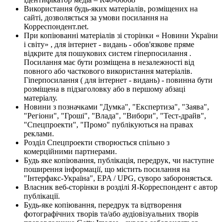
Використання будь-яких матеріалів, розміщених на
сайті, дозволяється за умови посилання на
Корреспондент.net.
При копіюванні матеріалів зі сторінки « Новини України
і світу» , для інтернет - видань - обов'язкове пряме
відкрите для пошукових систем гіперпосилання .
Посилання має бути розміщена в незалежності від
повного або часткового використання матеріалів.
Гіперпосилання ( для інтернет - видань) - повинна бути
розміщена в підзаголовку або в першому абзаці
матеріалу.
Новини з позначками "Думка", "Експертиза", "Заява",
"Регіони", "Гроші", "Влада", "Вибори", "Тест-драйв",
"Спецпроекти", "Промо" публікуються на правах
реклами.
Розділ Спецпроекти створюється спільно з
комерційними партнерами.
Будь яке копіювання, публікація, передрук, чи наступне
поширення інформації, що містить посилання на
"Інтерфакс-Україна", EPA / UPG, суворо забороняється.
Власник веб-сторінки в розділі Я-Корреспондент є автор
публікації.
Будь-яке копіювання, передрук та відтворення
фотографічних творів та/або аудіовізуальних творів