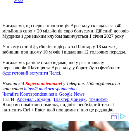
2023
Нагадаємо, що перша пропозиція Арсеналу складалася з 40
мільйонів євро + 20 мільйонів євро бонусами. Дійсний договір
Мудрика з донецьким клубом закінчується 1 січня 2027 року.
У цьому сезоні футболіст відіграв за Шахтар у 18 матчах,
забивши при цьому 10 м'ячів і віддавши 12 гольових передач.
Нагадаємо, раніше стало відомо, що у разі провалу
переговорів Шахтаря та Арсеналу, у боротьбу за футболіста
буде готовий вступити Челсі
.
Новини від
Кореспондент.net
у Telegram. Підписуйтесь на
наш канал
https://t.me/korrespondentnet
Читайте Korrespondent.net в Google News
ТЕГИ:
Арсенал Лондон
,
Шахтер Донецк
,
трансфер
Якщо ви помітили помилку, виділіть необхідний текст і
натисніть Ctrl + Enter, щоб повідомити про це редакцію.