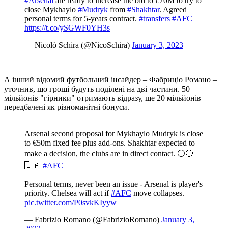
#Arsenal
are ready to increase the bid to €70M to try to
close Mykhaylo
#Mudryk
from
#Shakhtar
. Agreed
personal terms for 5-years contract.
#transfers
#AFC
https://t.co/ySGWF0YH3s
— Nicolò Schira (@NicoSchira)
January 3, 2023
А інший відомий футбольний інсайдер – Фабриціо Романо –
уточнив, що гроші будуть поділені на дві частини. 50
мільйонів "гірники" отримають відразу, ще 20 мільйонів
передбачені як різноманітні бонуси.
Arsenal second proposal for Mykhaylo Mudryk is close
to €50m fixed fee plus add-ons. Shakhtar expected to
make a decision, the clubs are in direct contact. ⚪️🔴
🇺🇦
#AFC
Personal terms, never been an issue - Arsenal is player's
priority. Chelsea will act if
#AFC
move collapses.
pic.twitter.com/P0svkKIyyw
— Fabrizio Romano (@FabrizioRomano)
January 3,