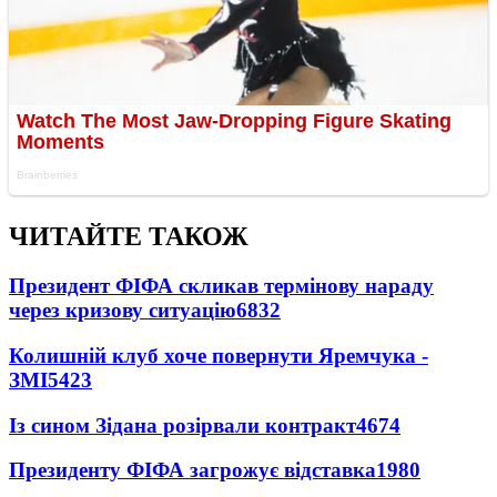
ЧИТАЙТЕ ТАКОЖ
Президент ФІФА скликав термінову нараду
через кризову ситуацію
6832
Колишній клуб хоче повернути Яремчука -
ЗМІ
5423
Із сином Зідана розірвали контракт
4674
Президенту ФІФА загрожує відставка
1980