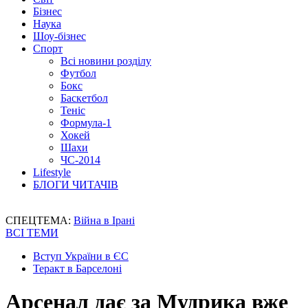
Бізнес
Наука
Шоу-бізнес
Спорт
Всі новини розділу
Футбол
Бокс
Баскетбол
Теніс
Формула-1
Хокей
Шахи
ЧС-2014
Lifestyle
БЛОГИ ЧИТАЧІВ
СПЕЦТЕМА:
Війна в Ірані
ВСІ ТЕМИ
Вступ України в ЄС
Теракт в Барселоні
Арсенал дає за Мудрика вже