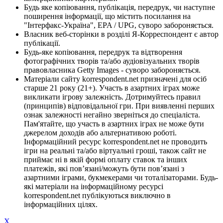
Будь яке копіювання, публікація, передрук, чи наступне
поширення інформації, що містить посилання на
"Інтерфакс-Україна", EPA / UPG, суворо забороняється.
Власник веб-сторінки в розділі Я-Корреспондент є автор
публікації.
Будь-яке копіювання, передрук та відтворення
фотографічних творів та/або аудіовізуальних творів
правовласника Getty Images - суворо забороняється.
Матеріали сайту korrespondent.net призначені для осіб
старше 21 року (21+). Участь в азартних іграх може
викликати ігрову залежність. Дотримуйтесь правил
(принципів) відповідальної гри. При виявленні перших
ознак залежності негайно зверніться до спеціаліста.
Пам'ятайте, що участь в азартних іграх не може бути
джерелом доходів або альтернативою роботі.
Інформаційний ресурс korrespondent.net не проводить
ігри на реальні та/або віртуальні гроші, також сайт не
приймає ні в якій формі оплату ставок та інших
платежів, які пов’язані/можуть бути пов’язані з
азартними іграми, букмекерами чи тоталізаторами. Будь-
які матеріали на інформаційному ресурсі
korrespondent.net публікуються виключно в
інформаційних цілях.
X