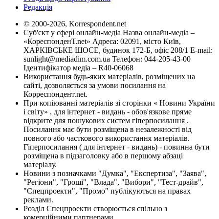
Редакція
© 2000-2026, Korrespondent.net
Суб'єкт у сфері онлайн-медіа Назва онлайн-медіа –
«КореспонденТ.net» Адреса: 02091, місто Київ,
ХАРКІВСЬКЕ ШОСЕ, будинок 172-Б, офіс 208/1 E-mail:
sunlight@mediadim.com.ua
Телефон: 044-205-43-00
Ідентифікатор медіа – R40-06068
Використання будь-яких матеріалів, розміщених на
сайті, дозволяється за умови посилання на
Корреспондент.net.
При копіюванні матеріалів зі сторінки « Новини України
і світу» , для інтернет - видань - обов'язкове пряме
відкрите для пошукових систем гіперпосилання .
Посилання має бути розміщена в незалежності від
повного або часткового використання матеріалів.
Гіперпосилання ( для інтернет - видань) - повинна бути
розміщена в підзаголовку або в першому абзаці
матеріалу.
Новини з позначками "Думка", "Експертиза", "Заява",
"Регіони", "Гроші", "Влада", "Вибори", "Тест-драйв",
"Спецпроекти", "Промо" публікуються на правах
реклами.
Розділ Спецпроекти створюється спільно з
комерційними партнерами.