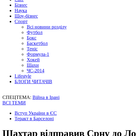
Бізнес
Наука
Шоу-бізнес
Спорт
Всі новини розділу
Футбол
Бокс
Баскетбол
Теніс
Формула-1
Хокей
Шахи
ЧС-2014
Lifestyle
БЛОГИ ЧИТАЧІВ
СПЕЦТЕМА:
Війна в Ірані
ВСІ ТЕМИ
Вступ України в ЄС
Теракт в Барселоні
Шахтар відправив Срну до Ло