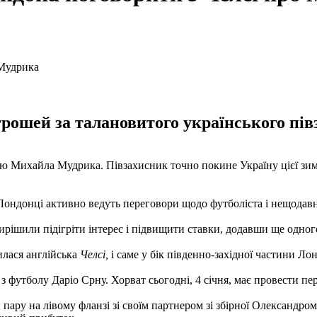
рошей за талановитого українського пів
 Михайла Мудрика. Півзахисник точно покине Україну цієї зими,
Лондонці активно ведуть переговори щодо футболіста і нещодав
вирішили підігріти інтерес і підвищити ставки, додавши ще одног
илася англійська
Челсі,
і саме у бік південно-західної частини Ло
я
з футболу Даріо Срну. Хорват сьогодні, 4 січня, має провести пе
пару на лівому фланзі зі своїм партнером зі збірної Олександро