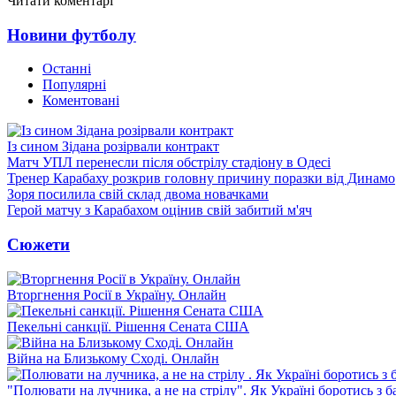
Читати коментарі
Новини футболу
Останні
Популярні
Коментовані
Із сином Зідана розірвали контракт
Матч УПЛ перенесли після обстрілу стадіону в Одесі
Тренер Карабаху розкрив головну причину поразки від Динамо
Зоря посилила свій склад двома новачками
Герой матчу з Карабахом оцінив свій забитий м'яч
Сюжети
Вторгнення Росії в Україну. Онлайн
Пекельні санкції. Рішення Сената США
Війна на Близькому Сході. Онлайн
"Полювати на лучника, а не на стрілу". Як Україні боротись з 