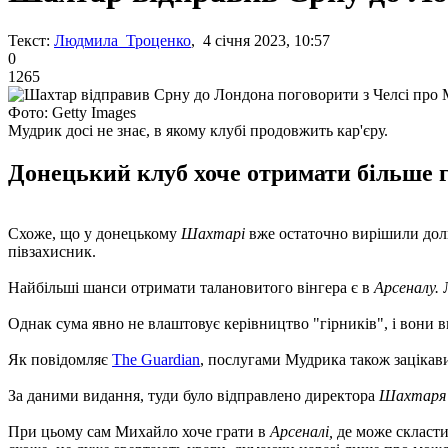
Текст:
Людмила Троценко
, 4 січня 2023, 10:57
0
1265
Фото: Getty Images
Мудрик досі не знає, в якому клубі продовжить кар'єру.
Донецький клуб хоче отримати більше г
Схоже, що у донецькому
Шахтарі
вже остаточно вирішили долю
півзахисник.
Найбільші шанси отримати талановитого вінгера є в
Арсеналу.
Однак сума явно не влаштовує керівництво "гірників", і вони 
Як повідомляє
The Guardian
, послугами Мудрика також зацікав
За даними видання, туди було відправлено директора
Шахтар
При цьому сам Михайло хоче грати в
Арсеналі,
де може скласти 