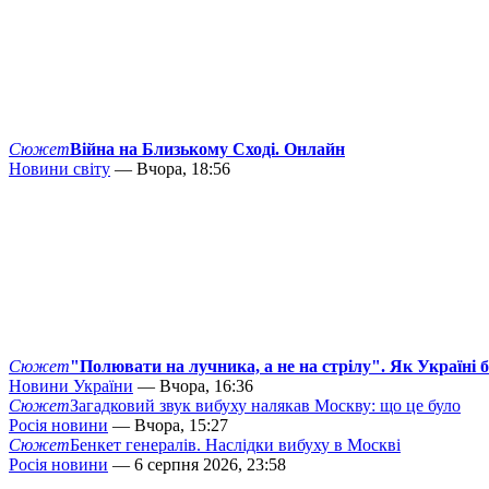
Сюжет
Війна на Близькому Сході. Онлайн
Новини світу
— Вчора, 18:56
Сюжет
"Полювати на лучника, а не на стрілу". Як Україні 
Новини України
— Вчора, 16:36
Сюжет
Загадковий звук вибуху налякав Москву: що це було
Росія новини
— Вчора, 15:27
Сюжет
Бенкет генералів. Наслідки вибуху в Москві
Росія новини
— 6 серпня 2026, 23:58