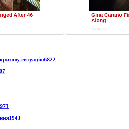
кризову ситуацію
6822
07
973
ення
1943