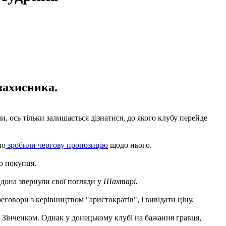
захисника.
 ось тільки залишається дізнатися, до якого клубу перейде
но
зробили чергову пропозицію
щодо нього.
о покупця.
ндона звернули свої погляди у
Шахтарі.
реговори з керівництвом "аристократів", і вивідати ціну.
м Зінченком. Однак у донецькому клубі на бажання гравця,