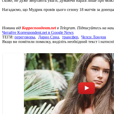
схоже, не дуже звертають уваги, думаючи наразі лише про мож
Нагадаємо, що Мудрик провів цього сезону 18 матчів за донец
Новини від
Корреспондент.net
в Telegram. Підписуйтесь на на
Читайте Korrespondent.net в Google News
ТЕГИ:
переговоры
,
Дарио Срна
,
трансфер
,
Челси Лондон
Якщо ви помітили помилку, виділіть необхідний текст і натисніт