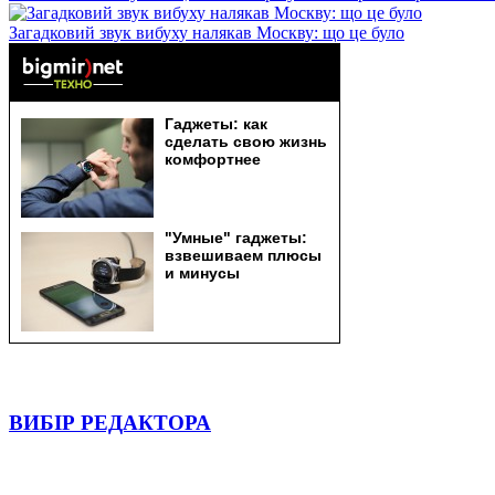
Загадковий звук вибуху налякав Москву: що це було
ВИБІР РЕДАКТОРА