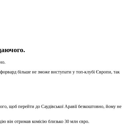
даючого.
но.
 форвард більше не зможе виступати у топ-клубі Європи, так
ого, щоб перейти до Саудівської Аравії безкоштовно, йому не
цію він отримав комісію близько 30 млн євро.