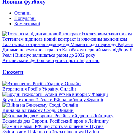
Новини футболу
Останні
Популярні
Коментовані
Тоттенгем підписав новий контракт із ключовим захисником
Галатасарай отримав відмову від Мілана щодо переходу Рафаел
Динамо переможно зіграло з Карабахом перший матч відбору Л
Реал і Вінісіус залишаться разом до 2032 року
Англійський футбол виступив проти Інфантіно
Сюжети
Вторгнення Росії в Україну. Онлайн
Брудні технології. Атаки РФ на вибори у Франції
Війна на Близькому Сході. Онлайн
Ескалація для Європи. Російський дрон в Лейпцигу
Зміни в армії РФ: що стоїть за рішенням Путіна