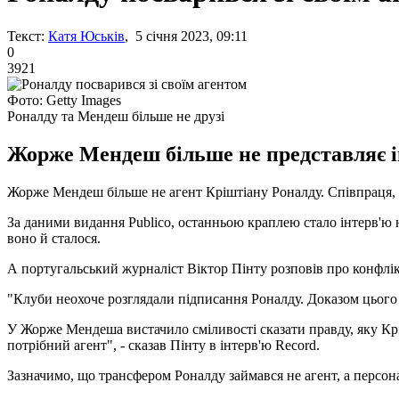
Текст:
Катя Юськів
, 5 січня 2023, 09:11
0
3921
Фото: Getty Images
Роналду та Мендеш більше не друзі
Жорже Мендеш більше не представляє ін
Жорже Мендеш більше не агент Кріштіану Роналду. Співпраця, я
За даними видання Publico, останньою краплею стало інтерв'ю 
воно й сталося.
А португальський журналіст Віктор Пінту розповів про конфлік
"Клуби неохоче розглядали підписання Роналду. Доказом цього
У Жорже Мендеша вистачило сміливості сказати правду, яку Крі
потрібний агент", - сказав Пінту в інтерв'ю Record.
Зазначимо, що трансфером Роналду займався не агент, а персона