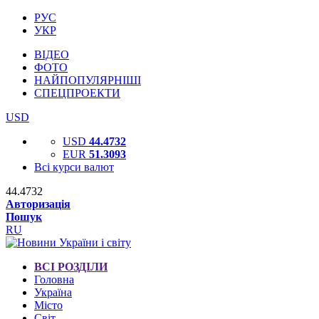
РУС
УКР
ВІДЕО
ФОТО
НАЙПОПУЛЯРНІШІ
СПЕЦПРОЕКТИ
USD
USD
44.4732
EUR
51.3093
Всі курси валют
44.4732
Авторизація
Пошук
RU
ВСІ РОЗДІЛИ
Головна
Україна
Місто
Світ