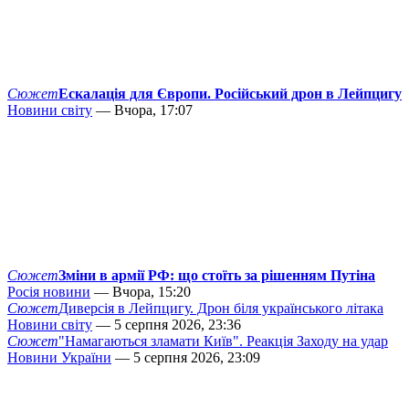
Сюжет
Ескалація для Європи. Російський дрон в Лейпцигу
Новини світу
— Вчора, 17:07
Сюжет
Зміни в армії РФ: що стоїть за рішенням Путіна
Росія новини
— Вчора, 15:20
Сюжет
Диверсія в Лейпцигу. Дрон біля українського літака
Новини світу
— 5 серпня 2026, 23:36
Сюжет
"Намагаються зламати Київ". Реакція Заходу на удар
Новини України
— 5 серпня 2026, 23:09