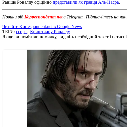
Раніше Роналду офіційно
представили як гравця Аль-Насра
.
Новини від
Корреспондент.net
в Telegram. Підписуйтесь на на
Читайте Korrespondent.net в Google News
ТЕГИ:
ссора
,
Криштиану Роналду
Якщо ви помітили помилку, виділіть необхідний текст і натисніт