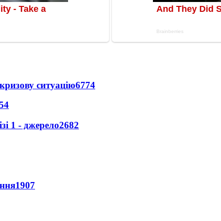
кризову ситуацію
6774
54
і 1 - джерело
2682
ення
1907