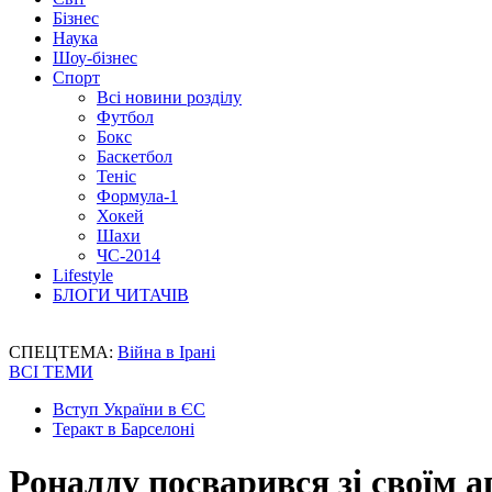
Бізнес
Наука
Шоу-бізнес
Спорт
Всі новини розділу
Футбол
Бокс
Баскетбол
Теніс
Формула-1
Хокей
Шахи
ЧС-2014
Lifestyle
БЛОГИ ЧИТАЧІВ
СПЕЦТЕМА:
Війна в Ірані
ВСІ ТЕМИ
Вступ України в ЄС
Теракт в Барселоні
Роналду посварився зі своїм 