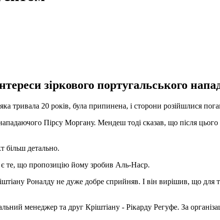
тереси зіркового португальського напа
ка тривала 20 років, була припинена, і сторони розійшлися пога
нападаючого Пірсу Моргану. Мендеш тоді сказав, що після цього
т більш детально.
 є те, що пропозицію йому зробив Аль-Наср.
штіану Роналду не дуже добре сприйняв. І він вирішив, що для т
льний менеджер та друг Кріштіану - Рікарду Регуфе. За організа