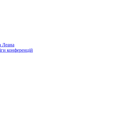
а Леана
іги конференцій