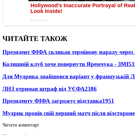
ЧИТАЙТЕ ТАКОЖ
Президент ФІФА скликав термінову нараду через 
Колишній клуб хоче повернути Яремчука - ЗМІ
53
Для Мудрика знайшовся варіант у французькій Ліз
ЛНЗ отримав штраф від УЄФА
2386
Президенту ФІФА загрожує відставка
1951
Мудрик провів свій перший матч після відсторон
Читати коментарі