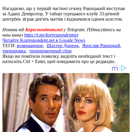
Нагадаємо, що у першій частині сезону Ракицький виступав
за Адану Демірспор. У таборі турецького клубу 33-річний
центрбек зіграв дев'ять матчів і відзначився одним асистом.
Новини від
Кореспондент.net
у Telegram. Підписуйтесь на
наш канал
https://t.me/korrespondentnet
Читайте Korrespondent.net в Google News
ТЕГИ:
возвращение
,
Шахтер Донецк
,
Ярослав Ракицкий
,
тренировка
,
тренировочный сбор
Якщо ви помітили помилку, виділіть необхідний текст і
натисніть Ctrl + Enter, щоб повідомити про це редакцію.