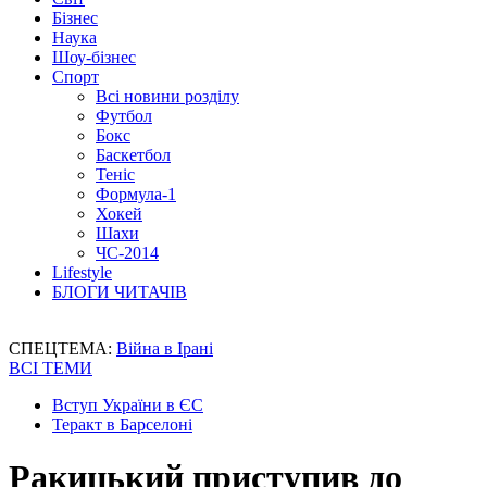
Бізнес
Наука
Шоу-бізнес
Спорт
Всі новини розділу
Футбол
Бокс
Баскетбол
Теніс
Формула-1
Хокей
Шахи
ЧС-2014
Lifestyle
БЛОГИ ЧИТАЧІВ
СПЕЦТЕМА:
Війна в Ірані
ВСІ ТЕМИ
Вступ України в ЄС
Теракт в Барселоні
Ракицький приступив до