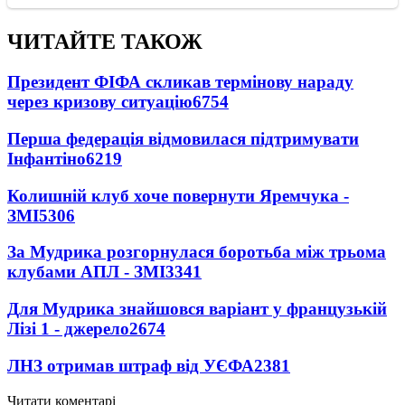
ЧИТАЙТЕ ТАКОЖ
Президент ФІФА скликав термінову нараду
через кризову ситуацію
6754
Перша федерація відмовилася підтримувати
Інфантіно
6219
Колишній клуб хоче повернути Яремчука -
ЗМІ
5306
За Мудрика розгорнулася боротьба між трьома
клубами АПЛ - ЗМІ
3341
Для Мудрика знайшовся варіант у французькій
Лізі 1 - джерело
2674
ЛНЗ отримав штраф від УЄФА
2381
Читати коментарі