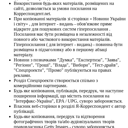
Використання будь-яких матеріалів, розміщених на
сайті, дозволяється за умови посилання на
Корреспондент.net.
При копіюванні матеріалів зі сторінки « Новини України
і світу» , для інтернет - видань - обов'язкове пряме
відкрите для пошукових систем гіперпосилання .
Посилання має бути розміщена в незалежності від
повного або часткового використання матеріалів.
Гіперпосилання ( для інтернет - видань) - повинна бути
розміщена в підзаголовку або в першому абзаці
матеріалу.
Новини з позначками "Думка", "Експертиза", "Заява",
"Регіони", "Гроші", "Влада", "Вибори", "Тест-драйв",
"Спецпроекти", "Промо" публікуються на правах
реклами.
Розділ Спецпроекти створюється спільно з
комерційними партнерами.
Будь яке копіювання, публікація, передрук, чи наступне
поширення інформації, що містить посилання на
"Інтерфакс-Україна", EPA / UPG, суворо забороняється.
Власник веб-сторінки в розділі Я-Корреспондент є автор
публікації.
Будь-яке копіювання, передрук та відтворення
фотографічних творів та/або аудіовізуальних творів
правовласника Getty Images - суворо забороняється.