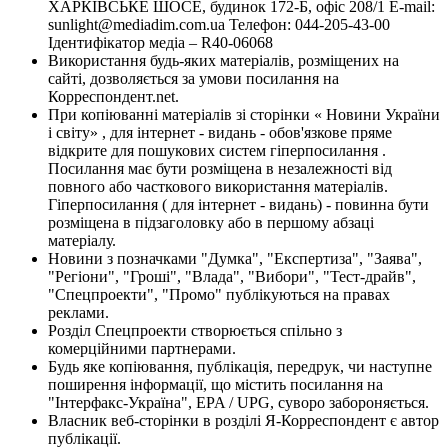
ХАРКІВСЬКЕ ШОСЕ, будинок 172-Б, офіс 208/1 E-mail:
sunlight@mediadim.com.ua
Телефон: 044-205-43-00
Ідентифікатор медіа – R40-06068
Використання будь-яких матеріалів, розміщених на
сайті, дозволяється за умови посилання на
Корреспондент.net.
При копіюванні матеріалів зі сторінки « Новини України
і світу» , для інтернет - видань - обов'язкове пряме
відкрите для пошукових систем гіперпосилання .
Посилання має бути розміщена в незалежності від
повного або часткового використання матеріалів.
Гіперпосилання ( для інтернет - видань) - повинна бути
розміщена в підзаголовку або в першому абзаці
матеріалу.
Новини з позначками "Думка", "Експертиза", "Заява",
"Регіони", "Гроші", "Влада", "Вибори", "Тест-драйв",
"Спецпроекти", "Промо" публікуються на правах
реклами.
Розділ Спецпроекти створюється спільно з
комерційними партнерами.
Будь яке копіювання, публікація, передрук, чи наступне
поширення інформації, що містить посилання на
"Інтерфакс-Україна", EPA / UPG, суворо забороняється.
Власник веб-сторінки в розділі Я-Корреспондент є автор
публікації.