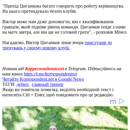
"Прихід Циганкова багато говорить про роботу керівництва.
На нього претендувало безліч клубів.
Віктор може нам дуже допомогти, він є кваліфікованим
гравцем, який підніме рівень команди. Циганков поїде з нами
на матч завтра, але він ще не готовий грати", - розповів Мічел.
Нагадаємо, Віктор Циганков лише вчора
приступив до
тренувань у своєму новому клубі.
Новини від
Корреспондент.net
в Telegram. Підписуйтесь на
наш канал
https://t.me/korrespondentnet
Читайте Korrespondent.net в Google News
ТЕГИ:
дебют
,
главный тренер
Якщо ви помітили помилку, виділіть необхідний текст і
натисніть Ctrl + Enter, щоб повідомити про це редакцію.