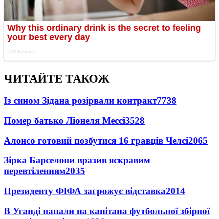
ЧИТАЙТЕ ТАКОЖ
Із сином Зідана розірвали контракт
7738
Помер батько Ліонеля Мессі
3528
Алонсо готовий позбутися 16 гравців Челсі
2065
Зірка Барселони вразив яскравим
перевтіленням
2035
Президенту ФІФА загрожує відставка
2014
В Уганді напали на капітана футбольної збірної