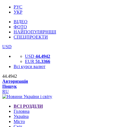
РУС
УКР
ВІДЕО
ФОТО
НАЙПОПУЛЯРНІШІ
СПЕЦПРОЕКТИ
USD
USD
44.4942
EUR
51.3366
Всі курси валют
44.4942
Авторизація
Пошук
RU
ВСІ РОЗДІЛИ
Головна
Україна
Місто
Світ