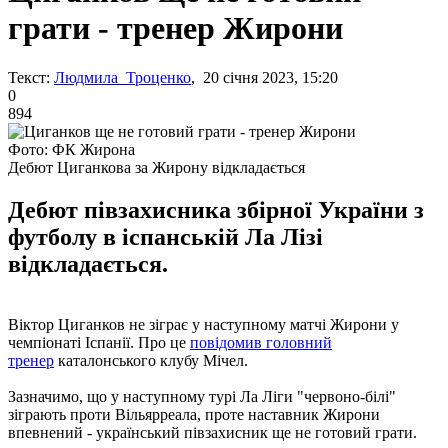
грати - тренер Жирони
Текст:
Людмила Троценко
, 20 січня 2023, 15:20
0
894
Фото: ФК Жирона
Дебют Циганкова за Жирону відкладається
Дебют півзахисника збірної України з
футболу в іспанській Ла Лізі
відкладається.
Віктор Циганков не зіграє у наступному матчі Жирони у
чемпіонаті Іспанії. Про це
повідомив головний
тренер
каталонського клубу Мічел.
Зазначимо, що у наступному турі Ла Ліги "червоно-білі"
зіграють проти Вільярреала, проте наставник Жирони
впевнений - український півзахисник ще не готовий грати.