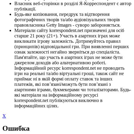
Власник веб-сторінки в розділі Я-Корреспондент є автор
публікації.
Будь-яке копіювання, передрук та відтворення
фотографічних творів та/або аудіовізуальних творів
правовласника Getty Images - суворо забороняється.
Матеріали сайту korrespondent.net призначені для осіб
старше 21 року (21+). Участь в азартних іграх може
викликати ігрову залежність. Дотримуйтесь правил
(принципів) відповідальної гри. При виявленні перших
ознак залежності негайно зверніться до спеціаліста.
Пам'ятайте, що участь в азартних іграх не може бути
джерелом доходів або альтернативою роботі.
Інформаційний ресурс korrespondent.net не проводить
ігри на реальні та/або віртуальні гроші, також сайт не
приймає ні в якій формі оплату ставок та інших
платежів, які пов’язані/можуть бути пов’язані з
азартними іграми, букмекерами чи тоталізаторами. Будь-
які матеріали на інформаційному ресурсі
korrespondent.net публікуються виключно в
інформаційних цілях.
X
Ошибка