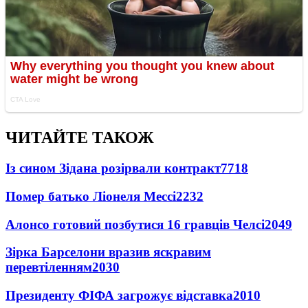
ЧИТАЙТЕ ТАКОЖ
Із сином Зідана розірвали контракт
7718
Помер батько Ліонеля Мессі
2232
Алонсо готовий позбутися 16 гравців Челсі
2049
Зірка Барселони вразив яскравим
перевтіленням
2030
Президенту ФІФА загрожує відставка
2010