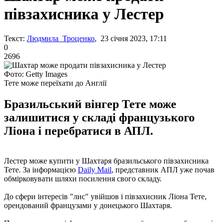
півзахисника у Лестер
Текст:
Людмила Троценко
, 23 січня 2023, 17:11
0
2696
Фото: Getty Images
Тете може переїхати до Англії
Бразильський вінгер Тете може
залишитися у складі французького
Ліона і перебратися в АПЛ.
Лестер може купити у Шахтаря бразильського півзахисника
Тете. За інформацією
Daily Mail
, представник АПЛ уже почав
обмірковувати шляхи посилення свого складу.
До сфери інтересів "лис" увійшов і півзахисник Ліона Тете,
орендований французами у донецького Шахтаря.