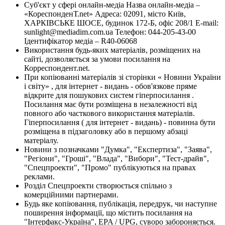
Суб'єкт у сфері онлайн-медіа Назва онлайн-медіа –
«КореспонденТ.net» Адреса: 02091, місто Київ,
ХАРКІВСЬКЕ ШОСЕ, будинок 172-Б, офіс 208/1 E-mail:
sunlight@mediadim.com.ua
Телефон: 044-205-43-00
Ідентифікатор медіа – R40-06068
Використання будь-яких матеріалів, розміщених на
сайті, дозволяється за умови посилання на
Корреспондент.net.
При копіюванні матеріалів зі сторінки « Новини України
і світу» , для інтернет - видань - обов'язкове пряме
відкрите для пошукових систем гіперпосилання .
Посилання має бути розміщена в незалежності від
повного або часткового використання матеріалів.
Гіперпосилання ( для інтернет - видань) - повинна бути
розміщена в підзаголовку або в першому абзаці
матеріалу.
Новини з позначками "Думка", "Експертиза", "Заява",
"Регіони", "Гроші", "Влада", "Вибори", "Тест-драйв",
"Спецпроекти", "Промо" публікуються на правах
реклами.
Розділ Спецпроекти створюється спільно з
комерційними партнерами.
Будь яке копіювання, публікація, передрук, чи наступне
поширення інформації, що містить посилання на
"Інтерфакс-Україна", EPA / UPG, суворо забороняється.