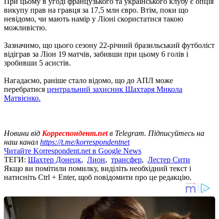
При цьому в угоді французького та українського клубу є опція
викупу прав на гравця за 17,5 млн євро. Втім, поки що
невідомо, чи мають намір у Ліоні скористатися такою
можливістю.
Зазначимо, що цього сезону 22-річний бразильський футболіст
відіграв за Ліон 19 матчів, забивши при цьому 6 голів і
зробивши 5 асистів.
Нагадаємо, раніше стало відомо, що до АПЛ може
перебратися
центральний захисник Шахтаря Микола
Матвієнко.
Новини від
Корреспондент.net
в Telegram. Підписуйтесь на
наш канал
https://t.me/korrespondentnet
Читайте Korrespondent.net в Google News
ТЕГИ:
Шахтер Донецк
,
Лион
,
трансфер
,
Лестер Сити
Якщо ви помітили помилку, виділіть необхідний текст і
натисніть Ctrl + Enter, щоб повідомити про це редакцію.