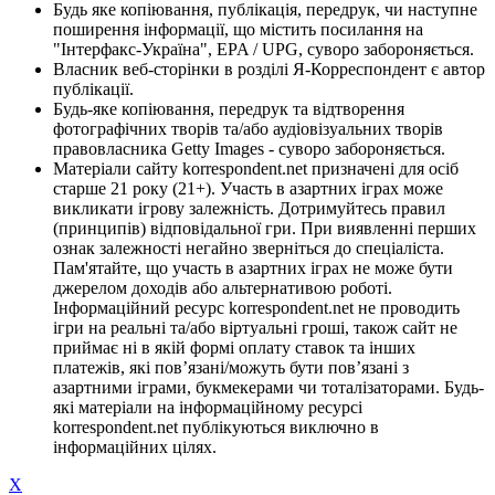
Будь яке копіювання, публікація, передрук, чи наступне
поширення інформації, що містить посилання на
"Інтерфакс-Україна", EPA / UPG, суворо забороняється.
Власник веб-сторінки в розділі Я-Корреспондент є автор
публікації.
Будь-яке копіювання, передрук та відтворення
фотографічних творів та/або аудіовізуальних творів
правовласника Getty Images - суворо забороняється.
Матеріали сайту korrespondent.net призначені для осіб
старше 21 року (21+). Участь в азартних іграх може
викликати ігрову залежність. Дотримуйтесь правил
(принципів) відповідальної гри. При виявленні перших
ознак залежності негайно зверніться до спеціаліста.
Пам'ятайте, що участь в азартних іграх не може бути
джерелом доходів або альтернативою роботі.
Інформаційний ресурс korrespondent.net не проводить
ігри на реальні та/або віртуальні гроші, також сайт не
приймає ні в якій формі оплату ставок та інших
платежів, які пов’язані/можуть бути пов’язані з
азартними іграми, букмекерами чи тоталізаторами. Будь-
які матеріали на інформаційному ресурсі
korrespondent.net публікуються виключно в
інформаційних цілях.
X