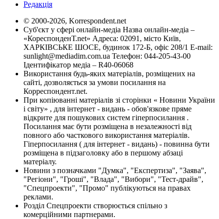
Редакція
© 2000-2026, Korrespondent.net
Суб'єкт у сфері онлайн-медіа Назва онлайн-медіа –
«КореспонденТ.net» Адреса: 02091, місто Київ,
ХАРКІВСЬКЕ ШОСЕ, будинок 172-Б, офіс 208/1 E-mail:
sunlight@mediadim.com.ua
Телефон: 044-205-43-00
Ідентифікатор медіа – R40-06068
Використання будь-яких матеріалів, розміщених на
сайті, дозволяється за умови посилання на
Корреспондент.net.
При копіюванні матеріалів зі сторінки « Новини України
і світу» , для інтернет - видань - обов'язкове пряме
відкрите для пошукових систем гіперпосилання .
Посилання має бути розміщена в незалежності від
повного або часткового використання матеріалів.
Гіперпосилання ( для інтернет - видань) - повинна бути
розміщена в підзаголовку або в першому абзаці
матеріалу.
Новини з позначками "Думка", "Експертиза", "Заява",
"Регіони", "Гроші", "Влада", "Вибори", "Тест-драйв",
"Спецпроекти", "Промо" публікуються на правах
реклами.
Розділ Спецпроекти створюється спільно з
комерційними партнерами.