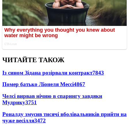
ЧИТАЙТЕ ТАКОЖ
Із сином Зідана розірвали контракт
7843
Помер батько Ліонеля Мессі
4867
Челсі вирвав нічию в спарингу завдяки
Мудрику
3751
Роналду змусив тисячі вболівальників прийти на
чуже весілля
3472