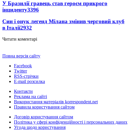
У Бразилії гравець став героєм прикрого
інциденту
3396
Син і онук легенд Мілана змінив черговий клуб
в Італії
2932
Читати коментарі
Повна версія сайту
Facebook
Twitter
RSS-стрічки
E-mail розсилка
Контакти
Реклама на сайті
Використання матеріалів korrespondent.net
Правила користування сайтом
Договір користування сайтом
Політика у сфері конфіденційності і персональних даних
Угода щодо користування