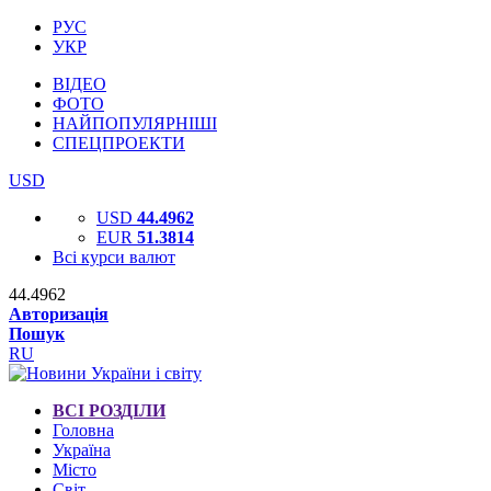
РУС
УКР
ВІДЕО
ФОТО
НАЙПОПУЛЯРНІШІ
СПЕЦПРОЕКТИ
USD
USD
44.4962
EUR
51.3814
Всі курси валют
44.4962
Авторизація
Пошук
RU
ВСІ РОЗДІЛИ
Головна
Україна
Місто
Світ