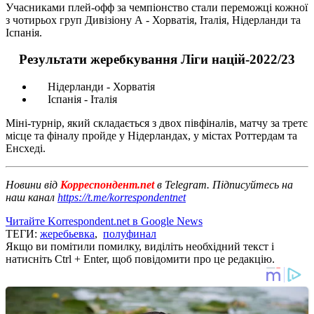
Учасниками плей-офф за чемпіонство стали переможці кожної
з чотирьох груп Дивізіону А - Хорватія, Італія, Нідерланди та
Іспанія.
Результати жеребкування Ліги націй-2022/23
Нідерланди - Хорватія
Іспанія - Італія
Міні-турнір, який складається з двох півфіналів, матчу за третє
місце та фіналу пройде у Нідерландах, у містах Роттердам та
Енсхеді.
Новини від
Корреспондент.net
в Telegram. Підписуйтесь на
наш канал
https://t.me/korrespondentnet
Читайте Korrespondent.net в Google News
ТЕГИ:
жеребьевка
,
полуфинал
Якщо ви помітили помилку, виділіть необхідний текст і
натисніть Ctrl + Enter, щоб повідомити про це редакцію.