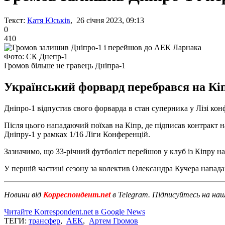
Текст:
Катя Юськів
, 26 січня 2023, 09:13
0
410
Фото: СК Днепр-1
Громов більше не гравець Дніпра-1
Український форвард перебрався на Кіп
Дніпро-1 відпустив свого форварда в стан суперника у Лізі ко
Після цього нападаючий поїхав на Кіпр, де підписав контракт 
Дніпру-1 у рамках 1/16 Ліги Конференцій.
Зазначимо, що 33-річний футболіст перейшов у клуб із Кіпру на
У першій частині сезону за колектив Олександра Кучера напада
Новини від
Корреспондент.net
в Telegram. Підписуйтесь на на
Читайте Korrespondent.net в Google News
ТЕГИ:
трансфер
,
АЕК
,
Артем Громов