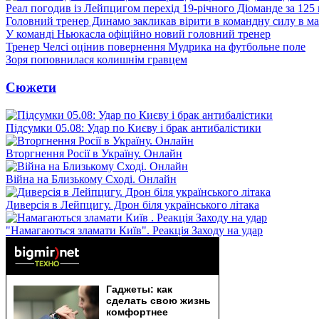
Реал погодив із Лейпцигом перехід 19-річного Діоманде за 125
Головний тренер Динамо закликав вірити в командну силу в ма
У команді Ньюкасла офіційно новий головний тренер
Тренер Челсі оцінив повернення Мудрика на футбольне поле
Зоря поповнилася колишнім гравцем
Сюжети
Підсумки 05.08: Удар по Києву і брак антибалістики
Вторгнення Росії в Україну. Онлайн
Війна на Близькому Сході. Онлайн
Диверсія в Лейпцигу. Дрон біля українського літака
"Намагаються зламати Київ". Реакція Заходу на удар