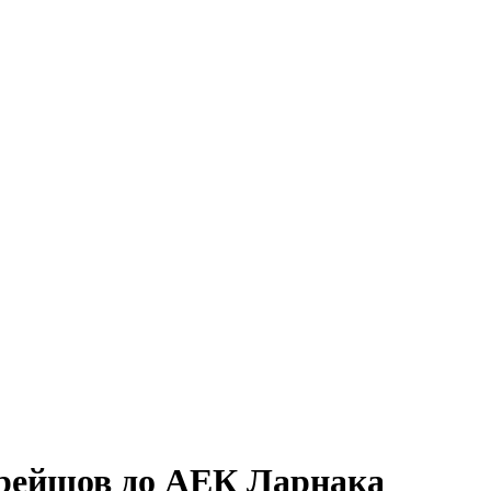
ерейшов до АЕК Ларнака