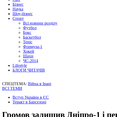
Бізнес
Наука
Шоу-бізнес
Спорт
Всі новини розділу
Футбол
Бокс
Баскетбол
Теніс
Формула-1
Хокей
Шахи
ЧС-2014
Lifestyle
БЛОГИ ЧИТАЧІВ
СПЕЦТЕМА:
Війна в Ірані
ВСІ ТЕМИ
Вступ України в ЄС
Теракт в Барселоні
Громов залишив Дніпро-1 і п