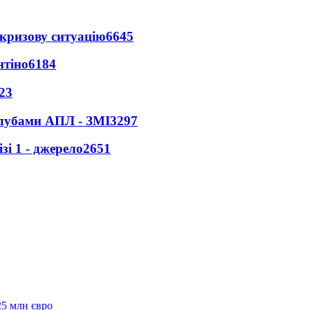
кризову ситуацію
6645
нтіно
6184
23
клубами АПЛ - ЗМІ
3297
і 1 - джерело
2651