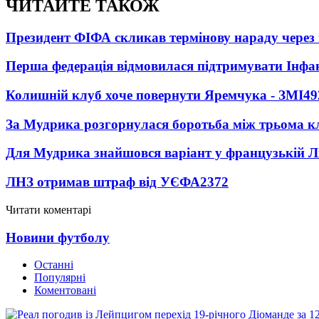
ЧИТАЙТЕ ТАКОЖ
Президент ФІФА скликав термінову нараду через 
Перша федерація відмовилася підтримувати Інфа
Колишній клуб хоче повернути Яремчука - ЗМІ
49
За Мудрика розгорнулася боротьба між трьома 
Для Мудрика знайшовся варіант у французькій Ліз
ЛНЗ отримав штраф від УЄФА
2372
Читати коментарі
Новини футболу
Останні
Популярні
Коментовані