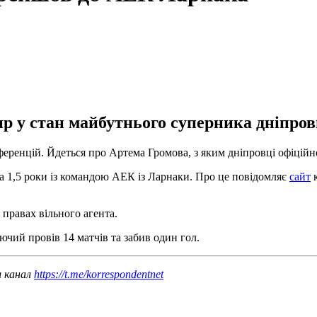
р у стан майбутнього суперника дніпровц
нференцій. Йдеться про Артема Громова, з яким дніпровці офіцій
на 1,5 роки із командою АЕК із Ларнаки. Про це повідомляє
сайт
к
 правах вільного агента.
ючий провів 14 матчів та забив один гол.
ш канал
https://t.me/korrespondentnet