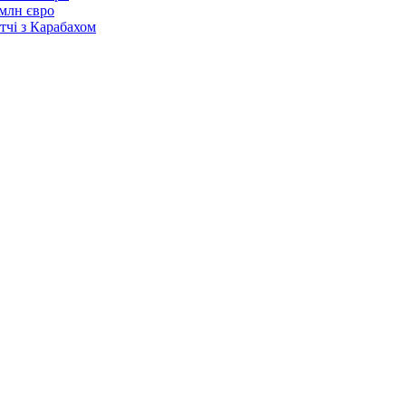
 млн євро
тчі з Карабахом