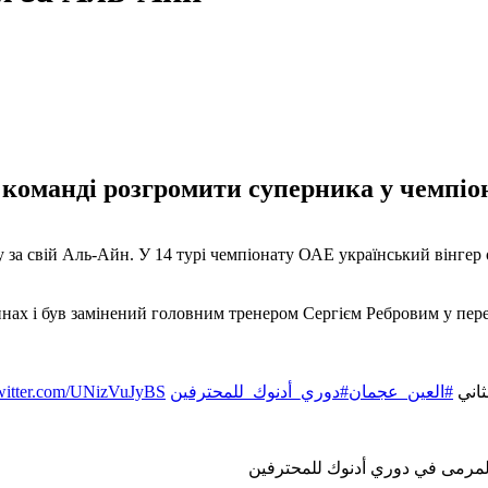
 команді розгромити суперника у чемпіо
за свій Аль-Айн. У 14 турі чемпіонату ОАЕ український вінгер 
нах і був замінений головним тренером Сергієм Ребровим у перерв
twitter.com/UNizVuJyBS
#دوري_أدنوك_للمحترفين
#العين_عجمان
ثاني