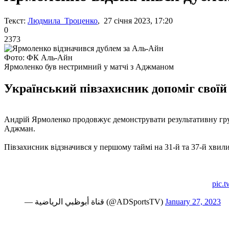
Текст:
Людмила Троценко
, 27 січня 2023, 17:20
0
2373
Фото: ФК Аль-Айн
Ярмоленко був нестримний у матчі з Аджманом
Український півзахисник допоміг своїй
Андрій Ярмоленко продовжує демонструвати результативну гру 
Аджман.
Півзахисник відзначився у першому таймі на 31-й та 37-й хвили
pic.
— قناة أبوظبي الرياضية (@ADSportsTV)
January 27, 2023