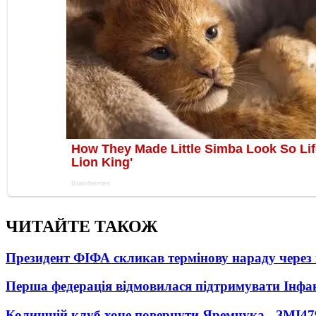
ЧИТАЙТЕ ТАКОЖ
Президент ФІФА скликав термінову нараду через 
Перша федерація відмовилася підтримувати Інфа
Колишній клуб хоче повернути Яремчука - ЗМІ
47