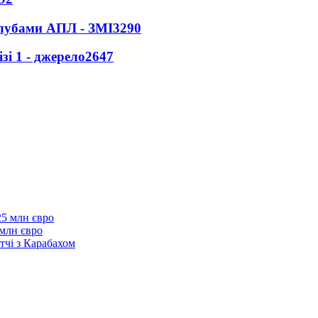
клубами АПЛ - ЗМІ
3290
і 1 - джерело
2647
 млн євро
тчі з Карабахом