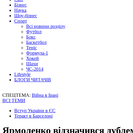
Бізнес
Наука
Шоу-бізнес
Спорт
Всі новини розділу
Футбол
Бокс
Баскетбол
Теніс
Формула-1
Хокей
Шахи
ЧС-2014
Lifestyle
БЛОГИ ЧИТАЧІВ
СПЕЦТЕМА:
Війна в Ірані
ВСІ ТЕМИ
Вступ України в ЄС
Теракт в Барселоні
Ярмоленко відзначився дубле