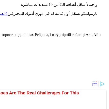
وإجمالاً سجّل أهدافه الـ7 من 10 تسديدات مباشرة
يارمولينكو يسجّل أول ثنائية له في دوري أدنوك للمحترفين
العي
а користь підопічних Реброва, і в турнірній таблиці Аль-Айн