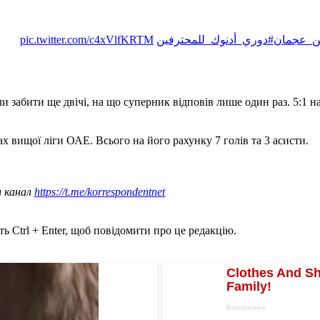
pic.twitter.com/c4xVlfKRTM
#دوري_أدنوك_للمحترفين
#ن_عجمان
и забити ще двічі, на що суперник відповів лише один раз. 5:1 н
х вищої ліги ОАЕ. Всього на його рахунку 7 голів та 3 асисти.
ш канал
https://t.me/korrespondentnet
ь Ctrl + Enter, щоб повідомити про це редакцію.