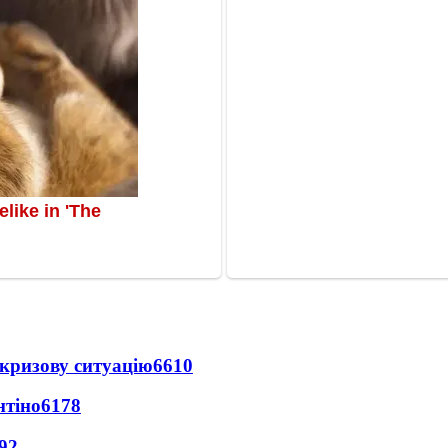
кризову ситуацію
6610
нтіно
6178
92