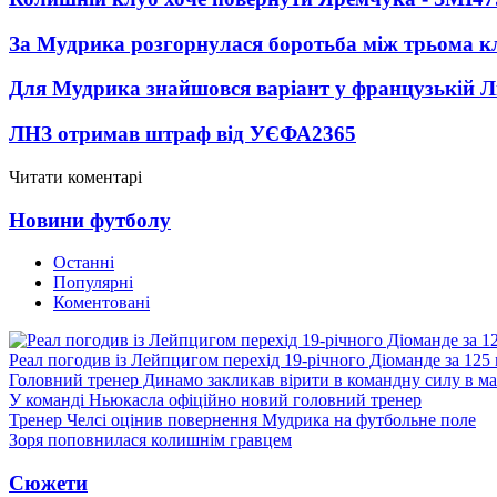
За Мудрика розгорнулася боротьба між трьома 
Для Мудрика знайшовся варіант у французькій Ліз
ЛНЗ отримав штраф від УЄФА
2365
Читати коментарі
Новини футболу
Останні
Популярні
Коментовані
Реал погодив із Лейпцигом перехід 19-річного Діоманде за 125
Головний тренер Динамо закликав вірити в командну силу в ма
У команді Ньюкасла офіційно новий головний тренер
Тренер Челсі оцінив повернення Мудрика на футбольне поле
Зоря поповнилася колишнім гравцем
Сюжети