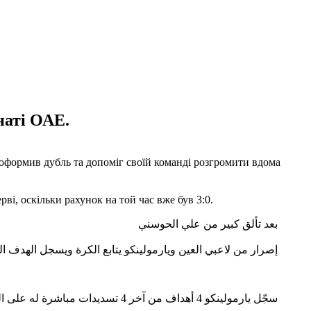
наті ОАЕ.
оформив дубль та допоміг своїй команді розгромити вдома
і, оскільки рахунок на той час вже був 3:0.
بعد تألق كبير من علي الحوسني
إصرار من لاعبي العين ويارمولينكو يتابع الكرة ويسجل الهدف ال
سجّل يارمولينكو 4 أهداف من آخر 4 تسديدات مباشرة له على المرمى في دوري أدنوك للمحترفين