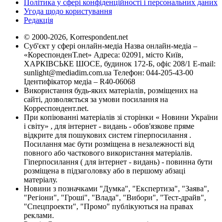
Політика у сфері конфіденційності і персональних даних
Угода щодо користування
Редакція
© 2000-2026, Korrespondent.net
Суб'єкт у сфері онлайн-медіа Назва онлайн-медіа –
«КореспонденТ.net» Адреса: 02091, місто Київ,
ХАРКІВСЬКЕ ШОСЕ, будинок 172-Б, офіс 208/1 E-mail:
sunlight@mediadim.com.ua
Телефон: 044-205-43-00
Ідентифікатор медіа – R40-06068
Використання будь-яких матеріалів, розміщених на
сайті, дозволяється за умови посилання на
Корреспондент.net.
При копіюванні матеріалів зі сторінки « Новини України
і світу» , для інтернет - видань - обов'язкове пряме
відкрите для пошукових систем гіперпосилання .
Посилання має бути розміщена в незалежності від
повного або часткового використання матеріалів.
Гіперпосилання ( для інтернет - видань) - повинна бути
розміщена в підзаголовку або в першому абзаці
матеріалу.
Новини з позначками "Думка", "Експертиза", "Заява",
"Регіони", "Гроші", "Влада", "Вибори", "Тест-драйв",
"Спецпроекти", "Промо" публікуються на правах
реклами.