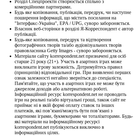
Розділ Спецпроекти створюється спільно з
комерційними партнерами.
Будь яке копіювання, публікація, передрук, чи наступне
поширення інформації, що містить посилання на
"Інтерфакс-Україна", EPA / UPG, суворо забороняється.
Власник веб-сторінки в розділі Я-Корреспондент є автор
публікації.
Будь-яке копіювання, передрук та відтворення
фотографічних творів та/або аудіовізуальних творів
правовласника Getty Images - суворо забороняється.
Матеріали сайту korrespondent.net призначені для осіб
старше 21 року (21+). Участь в азартних іграх може
викликати ігрову залежність. Дотримуйтесь правил
(принципів) відповідальної гри. При виявленні перших
ознак залежності негайно зверніться до спеціаліста.
Пам'ятайте, що участь в азартних іграх не може бути
джерелом доходів або альтернативою роботі.
Інформаційний ресурс korrespondent.net не проводить
ігри на реальні та/або віртуальні гроші, також сайт не
приймає ні в якій формі оплату ставок та інших
платежів, які пов’язані/можуть бути пов’язані з
азартними іграми, букмекерами чи тоталізаторами. Будь-
які матеріали на інформаційному ресурсі
korrespondent.net публікуються виключно в
інформаційних цілях.