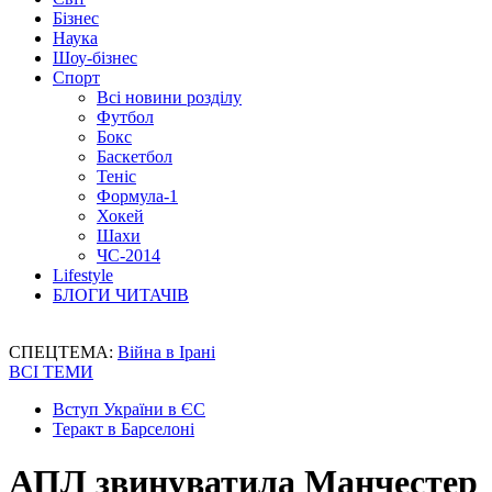
Бізнес
Наука
Шоу-бізнес
Спорт
Всі новини розділу
Футбол
Бокс
Баскетбол
Теніс
Формула-1
Хокей
Шахи
ЧС-2014
Lifestyle
БЛОГИ ЧИТАЧІВ
СПЕЦТЕМА:
Війна в Ірані
ВСІ ТЕМИ
Вступ України в ЄС
Теракт в Барселоні
АПЛ звинуватила Манчестер