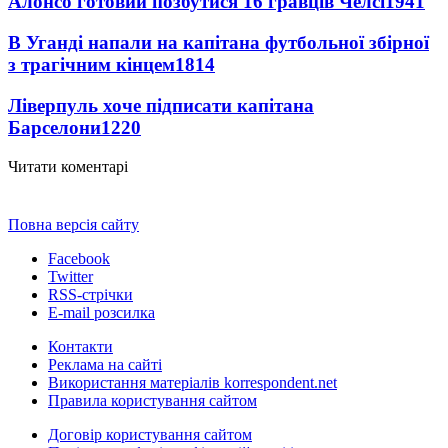
Алонсо готовий позбутися 16 гравців Челсі
1941
В Уганді напали на капітана футбольної збірної
з трагічним кінцем
1814
Ліверпуль хоче підписати капітана
Барселони
1220
Читати коментарі
Повна версія сайту
Facebook
Twitter
RSS-стрічки
E-mail розсилка
Контакти
Реклама на сайті
Використання матеріалів korrespondent.net
Правила користування сайтом
Договір користування сайтом