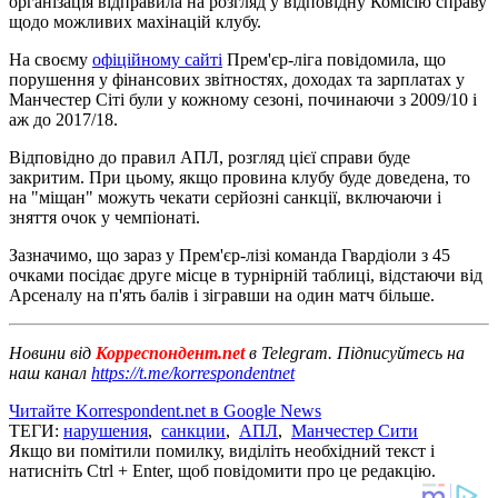
організація відправила на розгляд у відповідну Комісію справу
щодо можливих махінацій клубу.
На своєму
офіційному сайті
Прем'єр-ліга повідомила, що
порушення у фінансових звітностях, доходах та зарплатах у
Манчестер Сіті були у кожному сезоні, починаючи з 2009/10 і
аж до 2017/18.
Відповідно до правил АПЛ, розгляд цієї справи буде
закритим. При цьому, якщо провина клубу буде доведена, то
на "міщан" можуть чекати серйозні санкції, включаючи і
зняття очок у чемпіонаті.
Зазначимо, що зараз у Прем'єр-лізі команда Гвардіоли з 45
очками посідає друге місце в турнірній таблиці, відстаючи від
Арсеналу на п'ять балів і зігравши на один матч більше.
Новини від
Корреспондент.net
в Telegram. Підписуйтесь на
наш канал
https://t.me/korrespondentnet
Читайте Korrespondent.net в Google News
ТЕГИ:
нарушения
,
санкции
,
АПЛ
,
Манчестер Сити
Якщо ви помітили помилку, виділіть необхідний текст і
натисніть Ctrl + Enter, щоб повідомити про це редакцію.