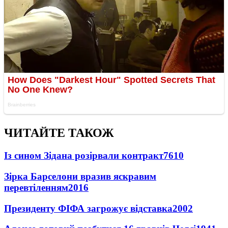
ЧИТАЙТЕ ТАКОЖ
Із сином Зідана розірвали контракт
7610
Зірка Барселони вразив яскравим
перевтіленням
2016
Президенту ФІФА загрожує відставка
2002