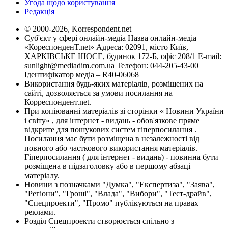
Угода щодо користування
Редакція
© 2000-2026, Korrespondent.net
Суб'єкт у сфері онлайн-медіа Назва онлайн-медіа –
«КореспонденТ.net» Адреса: 02091, місто Київ,
ХАРКІВСЬКЕ ШОСЕ, будинок 172-Б, офіс 208/1 E-mail:
sunlight@mediadim.com.ua
Телефон: 044-205-43-00
Ідентифікатор медіа – R40-06068
Використання будь-яких матеріалів, розміщених на
сайті, дозволяється за умови посилання на
Корреспондент.net.
При копіюванні матеріалів зі сторінки « Новини України
і світу» , для інтернет - видань - обов'язкове пряме
відкрите для пошукових систем гіперпосилання .
Посилання має бути розміщена в незалежності від
повного або часткового використання матеріалів.
Гіперпосилання ( для інтернет - видань) - повинна бути
розміщена в підзаголовку або в першому абзаці
матеріалу.
Новини з позначками "Думка", "Експертиза", "Заява",
"Регіони", "Гроші", "Влада", "Вибори", "Тест-драйв",
"Спецпроекти", "Промо" публікуються на правах
реклами.
Розділ Спецпроекти створюється спільно з