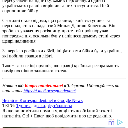
перебуваючи напідпитку, хамив персоналу, а один із
українських гравців вирішив за них заступитися. Це й
спричинило бійку.
Сьогодні стало відомо, що гравцем, який заступився за
персонал, став нападаючий Миная Данило Колесник. Він
зробив зауваження росіянину, проте той проігнорував
попередження, оскільки був у напівнесвідомому стані через
щедрі наливання.
За версією російських ЗМІ, ініціаторами бійки були українці,
які побили гравця в ліфті.
Також зараз є інформація, що гравці країни-агресора мають
намір поспішно залишити готель.
Новини від
Корреспондент.net
в Telegram. Підписуйтесь на
наш канал
https://t.me/korrespondentnet
Читайте Korrespondent.net в Google News
ТЕГИ:
Турция
,
драка
,
футболисты
Якщо ви помітили помилку, виділіть необхідний текст і
натисніть Ctrl + Enter, щоб повідомити про це редакцію.