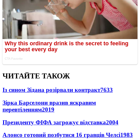
ЧИТАЙТЕ ТАКОЖ
Із сином Зідана розірвали контракт
7633
Зірка Барселони вразив яскравим
перевтіленням
2019
Президенту ФІФА загрожує відставка
2004
Алонсо готовий позбутися 16 гравців Челсі
1983