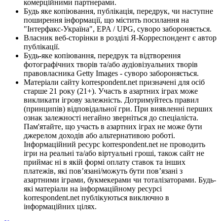
комерційними партнерами.
Будь яке копіювання, публікація, передрук, чи наступне
поширення інформації, що містить посилання на
"Інтерфакс-Україна", EPA / UPG, суворо забороняється.
Власник веб-сторінки в розділі Я-Корреспондент є автор
публікації.
Будь-яке копіювання, передрук та відтворення
фотографічних творів та/або аудіовізуальних творів
правовласника Getty Images - суворо забороняється.
Матеріали сайту korrespondent.net призначені для осіб
старше 21 року (21+). Участь в азартних іграх може
викликати ігрову залежність. Дотримуйтесь правил
(принципів) відповідальної гри. При виявленні перших
ознак залежності негайно зверніться до спеціаліста.
Пам'ятайте, що участь в азартних іграх не може бути
джерелом доходів або альтернативою роботі.
Інформаційний ресурс korrespondent.net не проводить
ігри на реальні та/або віртуальні гроші, також сайт не
приймає ні в якій формі оплату ставок та інших
платежів, які пов’язані/можуть бути пов’язані з
азартними іграми, букмекерами чи тоталізаторами. Будь-
які матеріали на інформаційному ресурсі
korrespondent.net публікуються виключно в
інформаційних цілях.