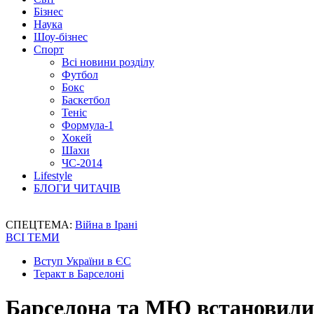
Бізнес
Наука
Шоу-бізнес
Спорт
Всі новини розділу
Футбол
Бокс
Баскетбол
Теніс
Формула-1
Хокей
Шахи
ЧС-2014
Lifestyle
БЛОГИ ЧИТАЧІВ
СПЕЦТЕМА:
Війна в Ірані
ВСІ ТЕМИ
Вступ України в ЄС
Теракт в Барселоні
Барселона та МЮ встановили