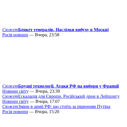
Сюжет
Бенкет генералів. Наслідки вибуху в Москві
Росія новини
— Вчора, 23:58
Сюжет
Брудні технології. Атаки РФ на вибори у Франції
Новини світу
— Вчора, 23:39
Сюжет
Ескалація для Європи. Російський дрон в Лейпцигу
Новини світу
— Вчора, 17:07
Сюжет
Зміни в армії РФ: що стоїть за рішенням Путіна
Росія новини
— Вчора, 15:20