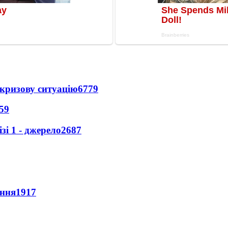
кризову ситуацію
6779
59
і 1 - джерело
2687
ення
1917