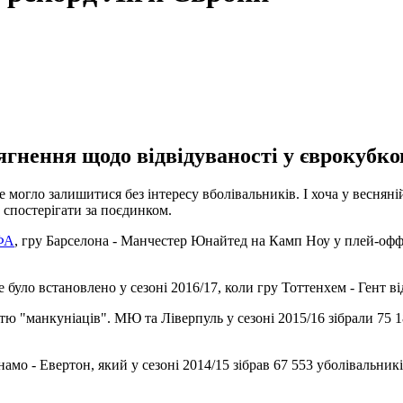
гнення щодо відвідуваності у єврокубков
огло залишитися без інтересу вболівальників. І хоча у весняній 
 спостерігати за поєдинком.
ФА
, гру Барселона - Манчестер Юнайтед на Камп Ноу у плей-офф 
було встановлено у сезоні 2016/17, коли гру Тоттенхем - Гент ві
ю "манкуніаців". МЮ та Ліверпуль у сезоні 2015/16 зібрали 75 18
намо - Евертон, який у сезоні 2014/15 зібрав 67 553 уболівальни