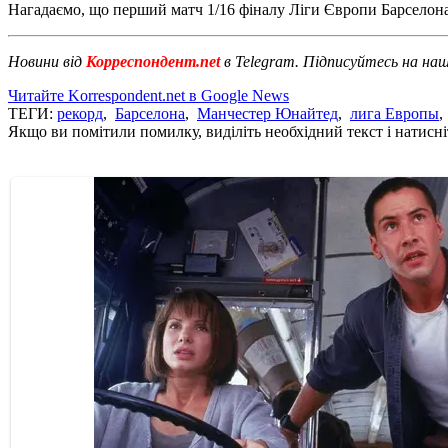
Нагадаємо, що перший матч 1/16 фіналу Ліги Європи Барселона
Новини від
Корреспондент.net
в Telegram. Підписуйтесь на на
Читайте Korrespondent.net в Google News
ТЕГИ:
рекорд
,
Барселона
,
Манчестер Юнайтед
,
лига Европы
Якщо ви помітили помилку, виділіть необхідний текст і натисніт