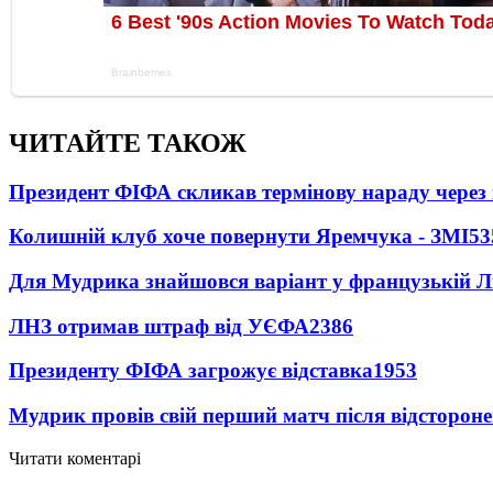
ЧИТАЙТЕ ТАКОЖ
Президент ФІФА скликав термінову нараду через 
Колишній клуб хоче повернути Яремчука - ЗМІ
53
Для Мудрика знайшовся варіант у французькій Ліз
ЛНЗ отримав штраф від УЄФА
2386
Президенту ФІФА загрожує відставка
1953
Мудрик провів свій перший матч після відсторон
Читати коментарі