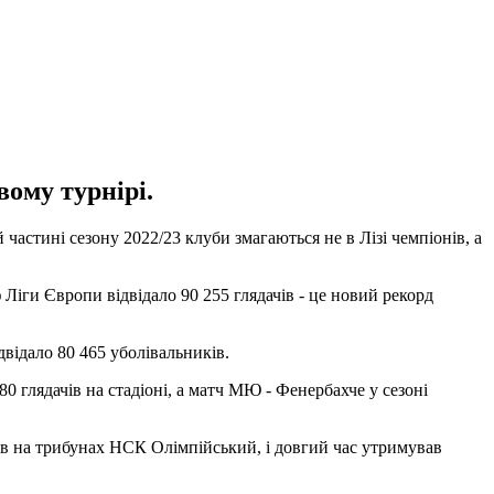
ому турнірі.
частині сезону 2022/23 клуби змагаються не в Лізі чемпіонів, а
Ліги Європи відвідало 90 255 глядачів - це новий рекорд
двідало 80 465 уболівальників.
0 глядачів на стадіоні, а матч МЮ - Фенербахче у сезоні
ків на трибунах НСК Олімпійський, і довгий час утримував