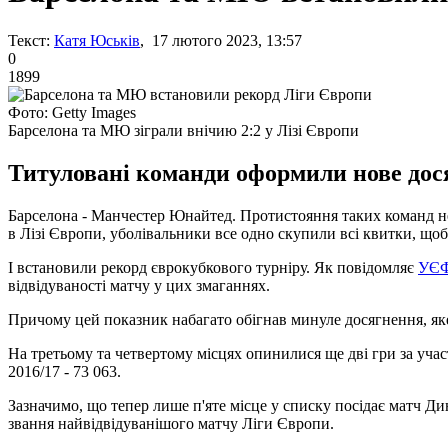
Текст:
Катя Юськів
, 17 лютого 2023, 13:57
0
1899
Фото: Getty Images
Барселона та МЮ зіграли внічию 2:2 у Лізі Європи
Титуловані команди оформили нове дося
Барселона - Манчестер Юнайтед. Протистояння таких команд не м
в Лізі Європи, уболівальники все одно скупили всі квитки, щоб
І встановили рекорд єврокубкового турніру. Як повідомляє
УЄ
відвідуваності матчу у цих змаганнях.
Причому цей показник набагато обігнав минуле досягнення, яке 
На третьому та четвертому місцях опинилися ще дві гри за участ
2016/17 - 73 063.
Зазначимо, що тепер лише п'яте місце у списку посідає матч Ди
звання найвідвідуванішого матчу Ліги Європи.