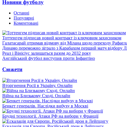
Новини футболу
Останні
Популярні
Коментовані
Тоттенгем підписав новий контракт із ключовим захисником
Галатасарай отримав відмову від Мілана щодо переходу Рафаел
Динамо переможно зіграло з Карабахом перший матч відбору Л
Реал і Вінісіус залишаться разом до 2032 року
Англійський футбол виступив проти Інфантіно
Сюжети
Вторгнення Росії в Україну. Онлайн
Війна на Близькому Сході. Онлайн
Бенкет генералів. Наслідки вибуху в Москві
Брудні технології. Атаки РФ на вибори у Франції
Ескалація для Європи. Російський дрон в Лейпцигу