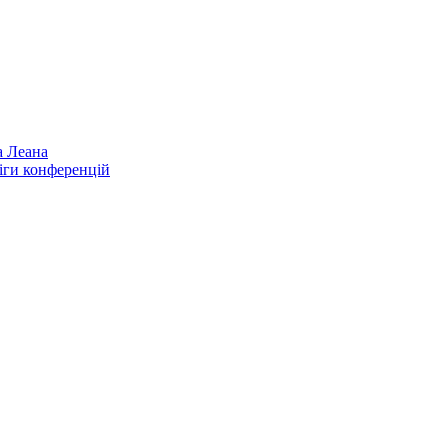
а Леана
іги конференцій