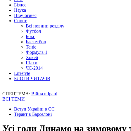
Бізнес
Наука
Шоу-бізнес
Спорт
Всі новини розділу
Футбол
Бокс
Баскетбол
Теніс
Формула-1
Хокей
Шахи
ЧС-2014
Lifestyle
БЛОГИ ЧИТАЧІВ
СПЕЦТЕМА:
Війна в Ірані
ВСІ ТЕМИ
Вступ України в ЄС
Теракт в Барселоні
Усі голи Динамо на зимовому 