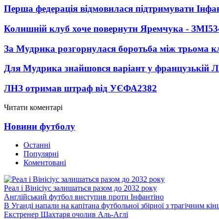
Перша федерація відмовилася підтримувати Інфа
Колишній клуб хоче повернути Яремчука - ЗМІ
53
За Мудрика розгорнулася боротьба між трьома 
Для Мудрика знайшовся варіант у французькій Ліз
ЛНЗ отримав штраф від УЄФА
2382
Читати коментарі
Новини футболу
Останні
Популярні
Коментовані
Реал і Вінісіус залишаться разом до 2032 року
Англійський футбол виступив проти Інфантіно
В Уганді напали на капітана футбольної збірної з трагічним кін
Екстренер Шахтаря очолив Аль-Аглі