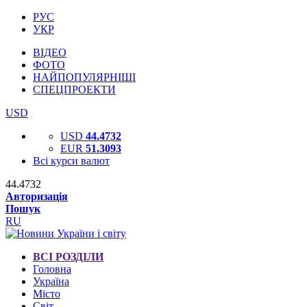
РУС
УКР
ВІДЕО
ФОТО
НАЙПОПУЛЯРНІШІ
СПЕЦПРОЕКТИ
USD
USD
44.4732
EUR
51.3093
Всі курси валют
44.4732
Авторизація
Пошук
RU
ВСІ РОЗДІЛИ
Головна
Україна
Місто
Світ