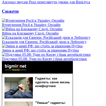
Арсенал змусив Реал переглянути умови для Вінісіуса
Сюжети
Вторгнення Росії в Україну. Онлайн
Війна на Близькому Сході. Онлайн
Ескалація для Європи. Російський дрон в Лейпцигу
Зміни в армії РФ: що стоїть за рішенням Путіна
Підсумки 05.08: Удар по Києву і брак антибалістики