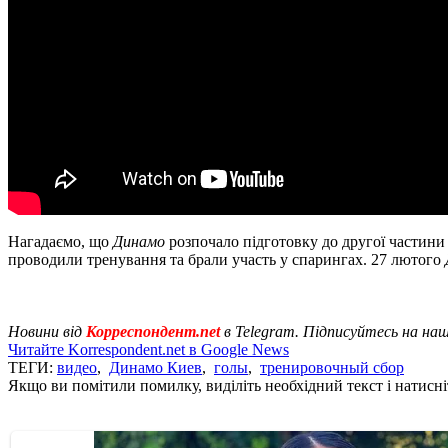
Нагадаємо, що
Динамо
розпочало підготовку до другої частини 
проводили тренування та брали участь у спарингах. 27 лютого
Новини від
Корреспондент.net
в Telegram. Підписуйтесь на на
Читайте Korrespondent.net в Google News
ТЕГИ:
видео
,
Динамо Киев
,
голы
,
тренировочный сбор
Якщо ви помітили помилку, виділіть необхідний текст і натисніт