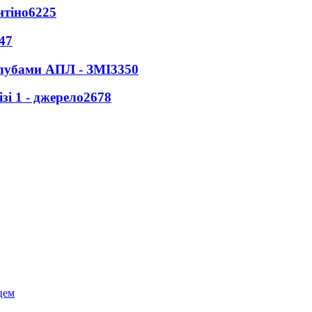
нтіно
6225
47
клубами АПЛ - ЗМІ
3350
і 1 - джерело
2678
цем