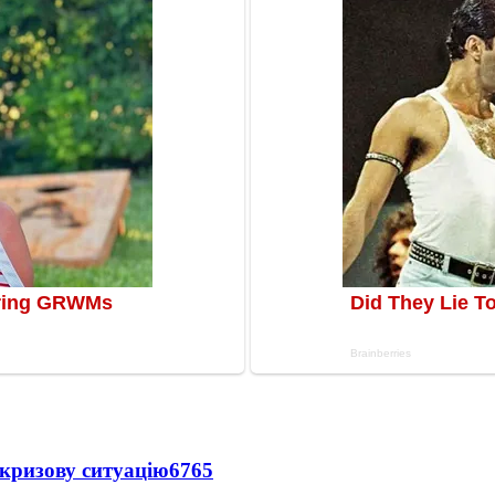
кризову ситуацію
6765