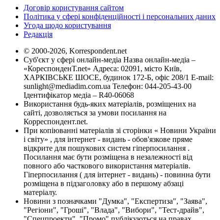
Договір користування сайтом
Політика у сфері конфіденційності і персональних даних
Угода щодо користування
Редакція
© 2000-2026, Korrespondent.net
Суб'єкт у сфері онлайн-медіа Назва онлайн-медіа –
«КореспонденТ.net» Адреса: 02091, місто Київ,
ХАРКІВСЬКЕ ШОСЕ, будинок 172-Б, офіс 208/1 E-mail:
sunlight@mediadim.com.ua
Телефон: 044-205-43-00
Ідентифікатор медіа – R40-06068
Використання будь-яких матеріалів, розміщених на
сайті, дозволяється за умови посилання на
Корреспондент.net.
При копіюванні матеріалів зі сторінки « Новини України
і світу» , для інтернет - видань - обов'язкове пряме
відкрите для пошукових систем гіперпосилання .
Посилання має бути розміщена в незалежності від
повного або часткового використання матеріалів.
Гіперпосилання ( для інтернет - видань) - повинна бути
розміщена в підзаголовку або в першому абзаці
матеріалу.
Новини з позначками "Думка", "Експертиза", "Заява",
"Регіони", "Гроші", "Влада", "Вибори", "Тест-драйв",
"Спецпроекти", "Промо" публікуються на правах