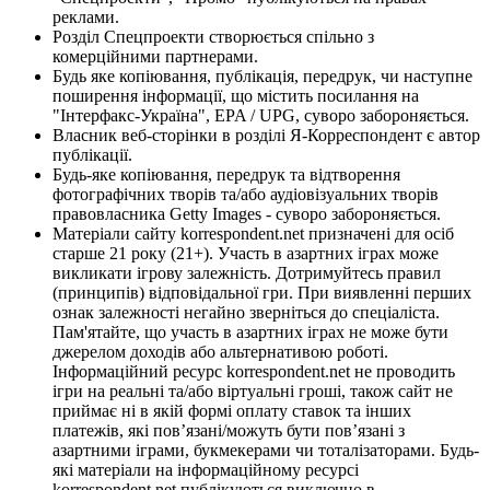
реклами.
Розділ Спецпроекти створюється спільно з
комерційними партнерами.
Будь яке копіювання, публікація, передрук, чи наступне
поширення інформації, що містить посилання на
"Інтерфакс-Україна", EPA / UPG, суворо забороняється.
Власник веб-сторінки в розділі Я-Корреспондент є автор
публікації.
Будь-яке копіювання, передрук та відтворення
фотографічних творів та/або аудіовізуальних творів
правовласника Getty Images - суворо забороняється.
Матеріали сайту korrespondent.net призначені для осіб
старше 21 року (21+). Участь в азартних іграх може
викликати ігрову залежність. Дотримуйтесь правил
(принципів) відповідальної гри. При виявленні перших
ознак залежності негайно зверніться до спеціаліста.
Пам'ятайте, що участь в азартних іграх не може бути
джерелом доходів або альтернативою роботі.
Інформаційний ресурс korrespondent.net не проводить
ігри на реальні та/або віртуальні гроші, також сайт не
приймає ні в якій формі оплату ставок та інших
платежів, які пов’язані/можуть бути пов’язані з
азартними іграми, букмекерами чи тоталізаторами. Будь-
які матеріали на інформаційному ресурсі
korrespondent.net публікуються виключно в