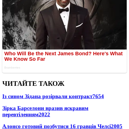
ЧИТАЙТЕ ТАКОЖ
Із сином Зідана розірвали контракт
7654
Зірка Барселони вразив яскравим
перевтіленням
2022
Алонсо готовий позбутися 16 гравців Челсі
2005