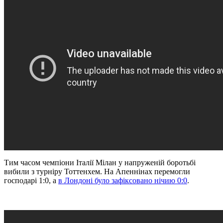
Тим часом чемпіони Італії Мілан у напруженій боротьбі
вибили з турніру Тоттенхем. На Апеннінах перемогли
господарі 1:0, а
в Лондоні було зафіксовано нічию 0:0
.