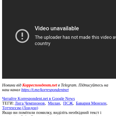
Новини від
Корреспондент.net
в Telegram. Підписуйтесь на
наш канал
https://t.me/korrespondentnet
Читайте Korrespondent.net в Google News
ТЕГИ:
Лига Чемпионов
,
Милан
,
ПСЖ
,
Бавария Мюнхен
,
Тоттенхэм (Лондон)
Якщо ви помітили помилку, виділіть необхідний текст і