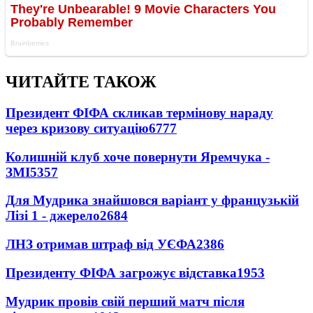
ЧИТАЙТЕ ТАКОЖ
Президент ФІФА скликав термінову нараду
через кризову ситуацію
6777
Колишній клуб хоче повернути Яремчука -
ЗМІ
5357
Для Мудрика знайшовся варіант у французькій
Лізі 1 - джерело
2684
ЛНЗ отримав штраф від УЄФА
2386
Президенту ФІФА загрожує відставка
1953
Мудрик провів свій перший матч після