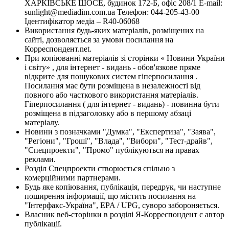
ХАРКІВСЬКЕ ШОСЕ, будинок 172-Б, офіс 208/1 E-mail:
sunlight@mediadim.com.ua
Телефон: 044-205-43-00
Ідентифікатор медіа – R40-06068
Використання будь-яких матеріалів, розміщених на
сайті, дозволяється за умови посилання на
Корреспондент.net.
При копіюванні матеріалів зі сторінки « Новини України
і світу» , для інтернет - видань - обов'язкове пряме
відкрите для пошукових систем гіперпосилання .
Посилання має бути розміщена в незалежності від
повного або часткового використання матеріалів.
Гіперпосилання ( для інтернет - видань) - повинна бути
розміщена в підзаголовку або в першому абзаці
матеріалу.
Новини з позначками "Думка", "Експертиза", "Заява",
"Регіони", "Гроші", "Влада", "Вибори", "Тест-драйв",
"Спецпроекти", "Промо" публікуються на правах
реклами.
Розділ Спецпроекти створюється спільно з
комерційними партнерами.
Будь яке копіювання, публікація, передрук, чи наступне
поширення інформації, що містить посилання на
"Інтерфакс-Україна", EPA / UPG, суворо забороняється.
Власник веб-сторінки в розділі Я-Корреспондент є автор
публікації.