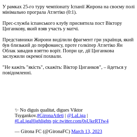
У рамках 25-го туру чемпіонату Іспанії Жирона на своєму полі
мінімально програла Атлетіко (0:1).
Прес-служба іспанського клубу присвятила пост Віктору
Циганкову, який взяв участь у матчі.
Представники Жирони виділили фрагмент гри українця, який
був близький до перфомансу, проте голкіпер Атлетіко Ян
Облак завадив взяттю воріт. Попри це, дії Циганкова
заслужили окремої похвали.
"Не кажіть "якість", скажіть: Віктор Циганков", – йдеться у
повідомленні.
✨ No diguis qualitat, digues Viktor
Tsygankov.
#GironaAtleti
|
@LaLiga
|
#LaLigaHighlights
pic.twitter.com/0sUkeRTfw4
— Girona FC (@GironaFC)
March 13, 2023