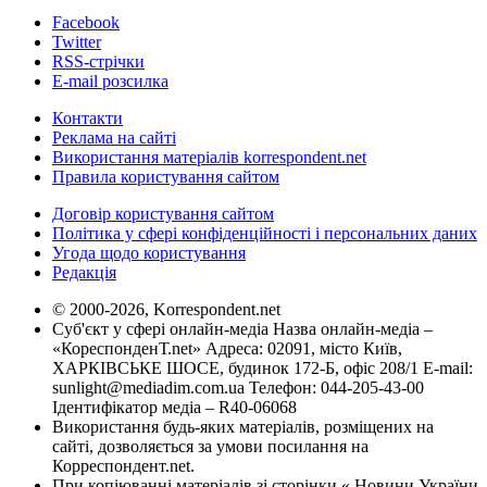
Facebook
Twitter
RSS-стрічки
E-mail розсилка
Контакти
Реклама на сайті
Використання матеріалів korrespondent.net
Правила користування сайтом
Договір користування сайтом
Політика у сфері конфіденційності і персональних даних
Угода щодо користування
Редакція
© 2000-2026, Korrespondent.net
Суб'єкт у сфері онлайн-медіа Назва онлайн-медіа –
«КореспонденТ.net» Адреса: 02091, місто Київ,
ХАРКІВСЬКЕ ШОСЕ, будинок 172-Б, офіс 208/1 E-mail:
sunlight@mediadim.com.ua
Телефон: 044-205-43-00
Ідентифікатор медіа – R40-06068
Використання будь-яких матеріалів, розміщених на
сайті, дозволяється за умови посилання на
Корреспондент.net.
При копіюванні матеріалів зі сторінки « Новини України