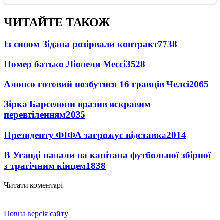
ЧИТАЙТЕ ТАКОЖ
Із сином Зідана розірвали контракт
7738
Помер батько Ліонеля Мессі
3528
Алонсо готовий позбутися 16 гравців Челсі
2065
Зірка Барселони вразив яскравим
перевтіленням
2035
Президенту ФІФА загрожує відставка
2014
В Уганді напали на капітана футбольної збірної
з трагічним кінцем
1838
Читати коментарі
Повна версія сайту