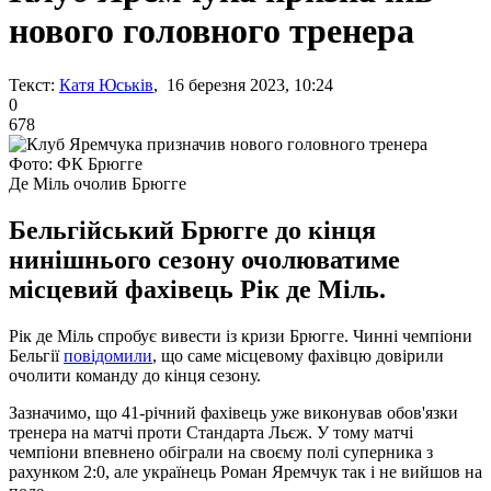
нового головного тренера
Текст:
Катя Юськів
, 16 березня 2023, 10:24
0
678
Фото: ФК Брюгге
Де Міль очолив Брюгге
Бельгійський Брюгге до кінця
нинішнього сезону очолюватиме
місцевий фахівець Рік де Міль.
Рік де Міль спробує вивести із кризи Брюгге. Чинні чемпіони
Бельгії
повідомили
, що саме місцевому фахівцю довірили
очолити команду до кінця сезону.
Зазначимо, що 41-річний фахівець уже виконував обов'язки
тренера на матчі проти Стандарта Льєж. У тому матчі
чемпіони впевнено обіграли на своєму полі суперника з
рахунком 2:0, але українець Роман Яремчук так і не вийшов на