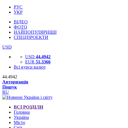
РУС
УКР
ВІДЕО
ФОТО
НАЙПОПУЛЯРНІШІ
СПЕЦПРОЕКТИ
USD
USD
44.4942
EUR
51.3366
Всі курси валют
44.4942
Авторизація
Пошук
RU
ВСІ РОЗДІЛИ
Головна
Україна
Місто
Світ