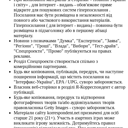
і світу» , для інтернет - видань - обов'язкове пряме
відкрите для пошукових систем гіперпосилання .
Посилання має бути розміщена в незалежності від
повного або часткового використання матеріалів.
Гіперпосилання ( для інтернет - видань) - повинна бути
розміщена в підзаголовку або в першому абзаці
матеріалу.
Новини з позначками "Думка", "Експертиза", "Заява",
"Регіони", "Гроші", "Влада", "Вибори", "Тест-драйв",
"Спецпроекти", "Промо" публікуються на правах
реклами.
Розділ Спецпроекти створюється спільно з
комерційними партнерами.
Будь яке копіювання, публікація, передрук, чи наступне
поширення інформації, що містить посилання на
"Інтерфакс-Україна", EPA / UPG, суворо забороняється.
Власник веб-сторінки в розділі Я-Корреспондент є автор
публікації.
Будь-яке копіювання, передрук та відтворення
фотографічних творів та/або аудіовізуальних творів
правовласника Getty Images - суворо забороняється.
Матеріали сайту korrespondent.net призначені для осіб
старше 21 року (21+). Участь в азартних іграх може
викликати ігрову залежність. Дотримуйтесь правил