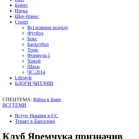
Бізнес
Наука
Шоу-бізнес
Спорт
Всі новини розділу
Футбол
Бокс
Баскетбол
Теніс
Формула-1
Хокей
Шахи
ЧС-2014
Lifestyle
БЛОГИ ЧИТАЧІВ
СПЕЦТЕМА:
Війна в Ірані
ВСІ ТЕМИ
Вступ України в ЄС
Теракт в Барселоні
Клуб Яремчука призначив