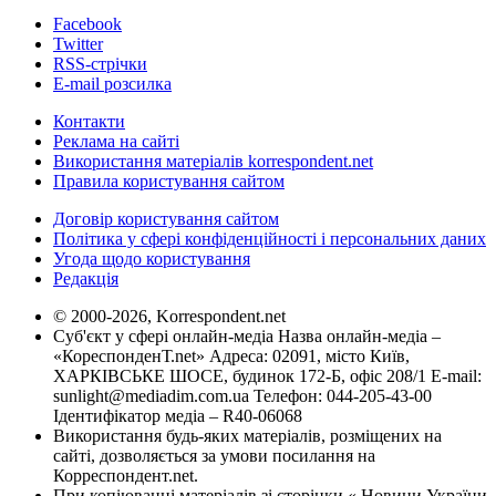
Facebook
Twitter
RSS-стрічки
E-mail розсилка
Контакти
Реклама на сайті
Використання матеріалів korrespondent.net
Правила користування сайтом
Договір користування сайтом
Політика у сфері конфіденційності і персональних даних
Угода щодо користування
Редакція
© 2000-2026, Korrespondent.net
Суб'єкт у сфері онлайн-медіа Назва онлайн-медіа –
«КореспонденТ.net» Адреса: 02091, місто Київ,
ХАРКІВСЬКЕ ШОСЕ, будинок 172-Б, офіс 208/1 E-mail:
sunlight@mediadim.com.ua
Телефон: 044-205-43-00
Ідентифікатор медіа – R40-06068
Використання будь-яких матеріалів, розміщених на
сайті, дозволяється за умови посилання на
Корреспондент.net.
При копіюванні матеріалів зі сторінки « Новини України