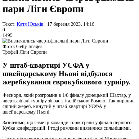
пари Ліги Європи
Текст:
Катя Юськів
, 17 березня 2023, 14:16
0
1495
Фото: Getty Images
Трофей Ліги Європи
У штаб-квартирі УЄФА у
швейцарському Ньоні відбулося
жеребкування єврокубкового турніру.
Феєнорд, який розгромив в 1/8 фіналу донецький Шахтар, у
чвертьфіналі турніру зіграє з італійською Ромою. Так вирішив
сліпий жереб, кинутий у штаб-квартирі УЄФА у
швейцарському Ньоні.
Зазначимо, що саме ці команди торік грали у фіналі першого
Кубка конфедерацій. І тоді римляни виявилися сильнішими.
Також відзначимо протистояння у чвертьфіналі Манчестер