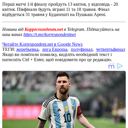
Перші матчі 1/4 фіналу пройдуть 13 квітня, у відповідь - 20
квітня. Півфінали будуть зіграні 11 та 18 травня. Фінал
відбудеться 31 травня у Будапешті на Пушкаш Арені.
Новини від
Корреспондент.net
в Telegram. Підписуйтесь на
наш канал
https://t.me/korrespondentnet
Читайте Korrespondent.net в Google News
ТЕГИ:
жеребьевка
,
лига Европы
,
полуфинал
,
четвертьфинал
Якщо ви помітили помилку, виділіть необхідний текст і
натисніть Ctrl + Enter, щоб повідомити про це редакцію.