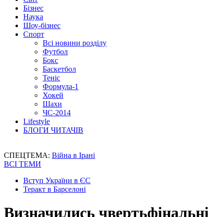
Бізнес
Наука
Шоу-бізнес
Спорт
Всі новини розділу
Футбол
Бокс
Баскетбол
Теніс
Формула-1
Хокей
Шахи
ЧС-2014
Lifestyle
БЛОГИ ЧИТАЧІВ
СПЕЦТЕМА:
Війна в Ірані
ВСІ ТЕМИ
Вступ України в ЄС
Теракт в Барселоні
Визначились чвертьфінальні