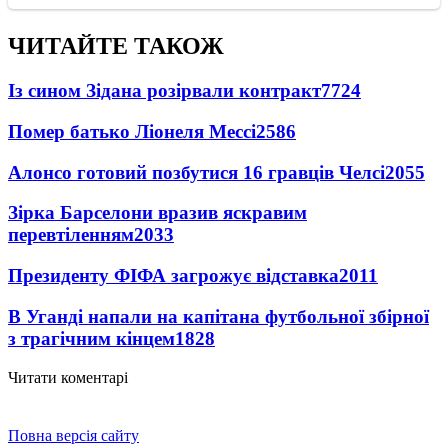
ЧИТАЙТЕ ТАКОЖ
Із сином Зідана розірвали контракт
7724
Помер батько Ліонеля Мессі
2586
Алонсо готовий позбутися 16 гравців Челсі
2055
Зірка Барселони вразив яскравим
перевтіленням
2033
Президенту ФІФА загрожує відставка
2011
В Уганді напали на капітана футбольної збірної
з трагічним кінцем
1828
Читати коментарі
Повна версія сайту