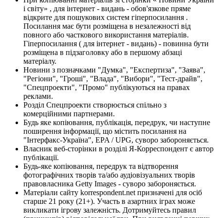
і світу» , для інтернет - видань - обов'язкове пряме
відкрите для пошукових систем гіперпосилання .
Посилання має бути розміщена в незалежності від
повного або часткового використання матеріалів.
Гіперпосилання ( для інтернет - видань) - повинна бути
розміщена в підзаголовку або в першому абзаці
матеріалу.
Новини з позначками "Думка", "Експертиза", "Заява",
"Регіони", "Гроші", "Влада", "Вибори", "Тест-драйв",
"Спецпроекти", "Промо" публікуються на правах
реклами.
Розділ Спецпроекти створюється спільно з
комерційними партнерами.
Будь яке копіювання, публікація, передрук, чи наступне
поширення інформації, що містить посилання на
"Інтерфакс-Україна", EPA / UPG, суворо забороняється.
Власник веб-сторінки в розділі Я-Корреспондент є автор
публікації.
Будь-яке копіювання, передрук та відтворення
фотографічних творів та/або аудіовізуальних творів
правовласника Getty Images - суворо забороняється.
Матеріали сайту korrespondent.net призначені для осіб
старше 21 року (21+). Участь в азартних іграх може
викликати ігрову залежність. Дотримуйтесь правил