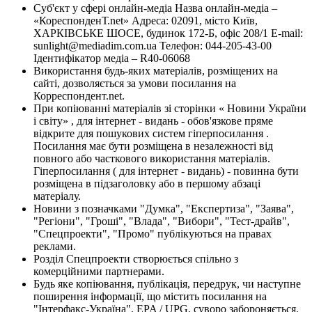
Суб'єкт у сфері онлайн-медіа Назва онлайн-медіа –
«КореспонденТ.net» Адреса: 02091, місто Київ,
ХАРКІВСЬКЕ ШОСЕ, будинок 172-Б, офіс 208/1 E-mail:
sunlight@mediadim.com.ua
Телефон: 044-205-43-00
Ідентифікатор медіа – R40-06068
Використання будь-яких матеріалів, розміщених на
сайті, дозволяється за умови посилання на
Корреспондент.net.
При копіюванні матеріалів зі сторінки « Новини України
і світу» , для інтернет - видань - обов'язкове пряме
відкрите для пошукових систем гіперпосилання .
Посилання має бути розміщена в незалежності від
повного або часткового використання матеріалів.
Гіперпосилання ( для інтернет - видань) - повинна бути
розміщена в підзаголовку або в першому абзаці
матеріалу.
Новини з позначками "Думка", "Експертиза", "Заява",
"Регіони", "Гроші", "Влада", "Вибори", "Тест-драйв",
"Спецпроекти", "Промо" публікуються на правах
реклами.
Розділ Спецпроекти створюється спільно з
комерційними партнерами.
Будь яке копіювання, публікація, передрук, чи наступне
поширення інформації, що містить посилання на
"Інтерфакс-Україна", EPA / UPG, суворо забороняється.