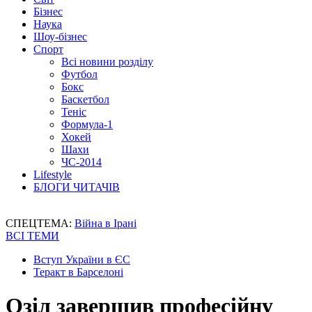
Бізнес
Наука
Шоу-бізнес
Спорт
Всі новини розділу
Футбол
Бокс
Баскетбол
Теніс
Формула-1
Хокей
Шахи
ЧС-2014
Lifestyle
БЛОГИ ЧИТАЧІВ
СПЕЦТЕМА:
Війна в Ірані
ВСІ ТЕМИ
Вступ України в ЄС
Теракт в Барселоні
Озіл завершив професійну