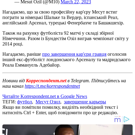
— Mesut Özil (@M10)
March 22, 2023
Нагадаємо, що за свою професійну кар'єру Месут встиг
пограти за німецькі Шальке та Вердер, іспанський Реал,
англійський Арсенал, турецькі Фенербахче та Башакшехір.
Також на рахунку футболіста 92 матчі у складі збірної
Німеччини. Разом із Бундестім Озіл виграв чемпіонат світу у
2014 році.
Нагадаємо, раніше
про завершення кар'єри гравця
оголосив
інший екс-футболіст лондонського Арсеналу та мадридського
Реала Еммануель Адебайор.
Новини від
Корреспондент.net
в Telegram. Підписуйтесь на
наш канал
https://t.me/korrespondentnet
Читайте Korrespondent.net в Google News
ТЕГИ:
футбол
,
Месут Озил
,
завершение карьеры
Якщо ви помітили помилку, виділіть необхідний текст і
натисніть Ctrl + Enter, щоб повідомити про це редакцію.