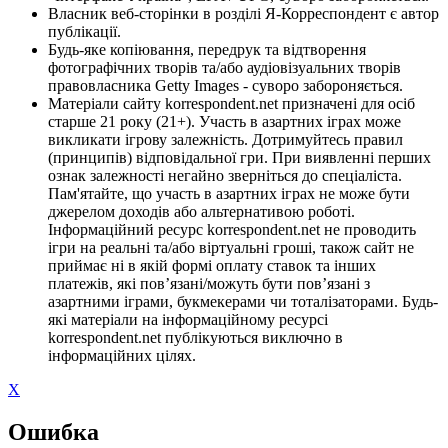
Власник веб-сторінки в розділі Я-Корреспондент є автор
публікації.
Будь-яке копіювання, передрук та відтворення
фотографічних творів та/або аудіовізуальних творів
правовласника Getty Images - суворо забороняється.
Матеріали сайту korrespondent.net призначені для осіб
старше 21 року (21+). Участь в азартних іграх може
викликати ігрову залежність. Дотримуйтесь правил
(принципів) відповідальної гри. При виявленні перших
ознак залежності негайно зверніться до спеціаліста.
Пам'ятайте, що участь в азартних іграх не може бути
джерелом доходів або альтернативою роботі.
Інформаційний ресурс korrespondent.net не проводить
ігри на реальні та/або віртуальні гроші, також сайт не
приймає ні в якій формі оплату ставок та інших
платежів, які пов’язані/можуть бути пов’язані з
азартними іграми, букмекерами чи тоталізаторами. Будь-
які матеріали на інформаційному ресурсі
korrespondent.net публікуються виключно в
інформаційних цілях.
X
Ошибка