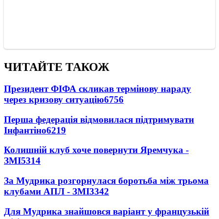
ЧИТАЙТЕ ТАКОЖ
Президент ФІФА скликав термінову нараду
через кризову ситуацію
6756
Перша федерація відмовилася підтримувати
Інфантіно
6219
Колишній клуб хоче повернути Яремчука -
ЗМІ
5314
За Мудрика розгорнулася боротьба між трьома
клубами АПЛ - ЗМІ
3342
Для Мудрика знайшовся варіант у французькій